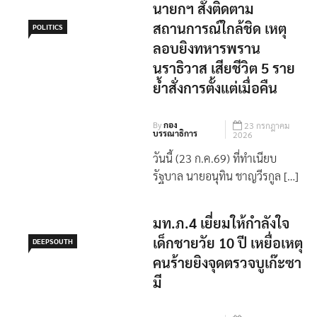
นายกฯ สั่งติดตาม
สถานการณ์ใกล้ชิด เหตุ
POLITICS
ลอบยิงทหารพราน
นราธิวาส เสียชีวิต 5 ราย
ย้ำสั่งการตั้งแต่เมื่อคืน
By
กอง
23 กรกฎาคม
บรรณาธิการ
2026
วันนี้ (23 ก.ค.69) ที่ทำเนียบ
รัฐบาล นายอนุทิน ชาญวีรกูล […]
มท.ภ.4 เยี่ยมให้กำลังใจ
เด็กชายวัย 10 ปี เหยื่อเหตุ
DEEPSOUTH
คนร้ายยิงจุดตรวจบูเก๊ะซา
มี