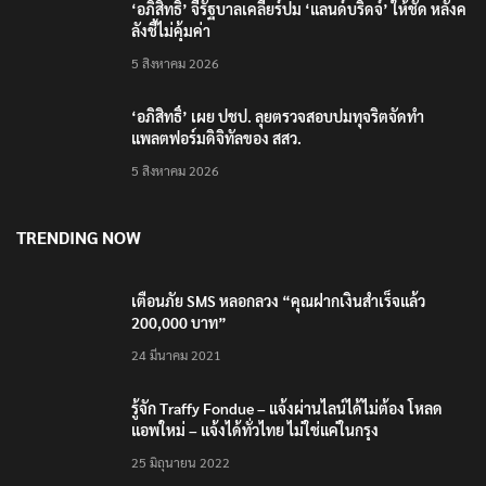
‘อภิสิทธิ์’ จี้รัฐบาลเคลียร์ปม ‘แลนด์บริดจ์’ ให้ชัด หลังค
ลังชี้ไม่คุ้มค่า
5 สิงหาคม 2026
‘อภิสิทธิ์’ เผย ปชป. ลุยตรวจสอบปมทุจริตจัดทำ
แพลตฟอร์มดิจิทัลของ สสว.
5 สิงหาคม 2026
TRENDING NOW
เตือนภัย SMS หลอกลวง “คุณฝากเงินสำเร็จแล้ว
200,000 บาท”
24 มีนาคม 2021
รู้จัก Traffy Fondue – แจ้งผ่านไลน์ได้ไม่ต้อง โหลด
แอพใหม่ – แจ้งได้ทั่วไทย ไม่ใช่แค่ในกรุง
25 มิถุนายน 2022