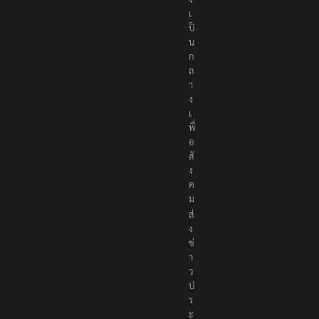
เ
ป็
น
ก
ล
า
ง
เ
พื่
อ
สั
ง
ค
ม
ส่
ง
ข่
า
ว
ป
ร
ะ