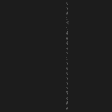
ช
า
สั
ม
พั
น
ธ์
แ
จ้
ง
ห
ม
า
ย
ข่
า
ว
ห
รื
อ
ติ
ด