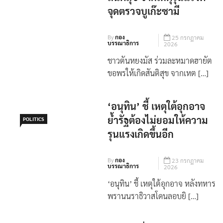
จุดตรวจบูเก๊ะซามี
By
กอง
25 กรกฎาคม
บรรณาธิการ
2026
ชาวตันหยงมัส ร่วมละหมาดฮายัต
ขอพรให้เกิดสันติสุข จากเหต […]
‘อนุทิน’ ชี้ เหตุใต้อุกอาจ
ย้ำรัฐต้องไม่ยอมให้ความ
POLITICS
รุนแรงเกิดขึ้นอีก
By
กอง
23 กรกฎาคม
บรรณาธิการ
2026
‘อนุทิน’ ชี้ เหตุใต้อุกอาจ หลังทหาร
พรานนราธิวาสโดนลอบยิ […]