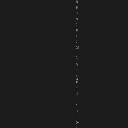
ต่
อ
ก
อ
ง
บ
ร
ร
ณ
า
ธิ
ก
า
ร
ที่
e
d
i
t
o
r
@
t