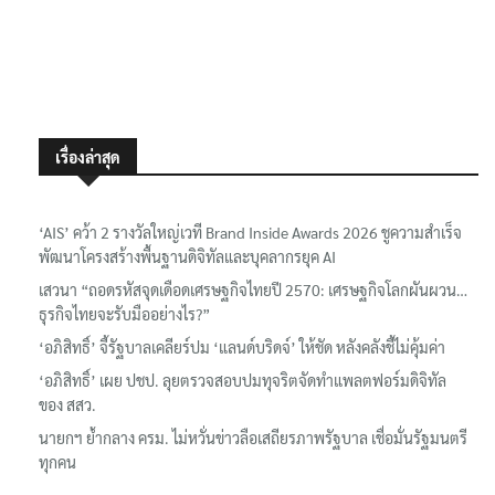
เรื่องล่าสุด
‘AIS’ คว้า 2 รางวัลใหญ่เวที Brand Inside Awards 2026 ชูความสำเร็จ
พัฒนาโครงสร้างพื้นฐานดิจิทัลและบุคลากรยุค AI
เสวนา “ถอดรหัสจุดเดือดเศรษฐกิจไทยปี 2570: เศรษฐกิจโลกผันผวน…
ธุรกิจไทยจะรับมืออย่างไร?”
‘อภิสิทธิ์’ จี้รัฐบาลเคลียร์ปม ‘แลนด์บริดจ์’ ให้ชัด หลังคลังชี้ไม่คุ้มค่า
‘อภิสิทธิ์’ เผย ปชป. ลุยตรวจสอบปมทุจริตจัดทำแพลตฟอร์มดิจิทัล
ของ สสว.
นายกฯ ย้ำกลาง ครม. ไม่หวั่นข่าวลือเสถียรภาพรัฐบาล เชื่อมั่นรัฐมนตรี
ทุกคน