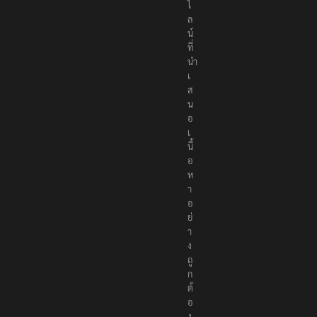
ไ
ล
น์
ที่
นำ
เ
ส
น
อ
เ
นื้
อ
ห
า
อ
ย่
า
ง
ถู
ก
ต้
อ
ง