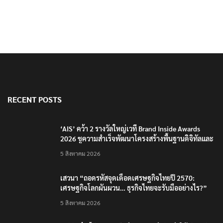
RECENT POSTS
‘AIS’ คว้า 2 รางวัลใหญ่เวที Brand Inside Awards
2026 ชูความสำเร็จพัฒนาโครงสร้างพื้นฐานดิจิทัลและ
บุคลากรยุค AI
5 สิงหาคม 2026
เสวนา “ถอดรหัสจุดเดือดเศรษฐกิจไทยปี 2570:
เศรษฐกิจโลกผันผวน… ธุรกิจไทยจะรับมืออย่างไร?”
5 สิงหาคม 2026