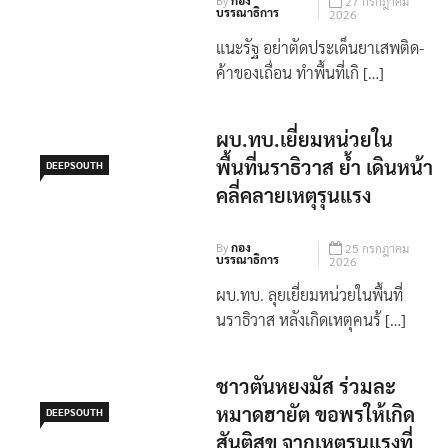
By
กอง
27 กรกฎาคม
บรรณาธิการ
2026
แนะรัฐ อย่าตัดประเด็นยาเสพติด-
ค้าของเถื่อน ทำพื้นที่เกิ […]
ผบ.ทบ.เยี่ยมหน่วยใน
พื้นที่นราธิวาส ย้ำ เดินหน้า
DEEPSOUTH
คลี่คลายเหตุรุนแรง
By
กอง
25 กรกฎาคม
บรรณาธิการ
2026
ผบ.ทบ. ลุยเยี่ยมหน่วยในพื้นที่
นราธิวาส หลังเกิดเหตุคนร้ […]
ชาวตันหยงมัส ร่วมละ
หมาดฮายัต ขอพรให้เกิด
DEEPSOUTH
สันติสุข จากเหตุรุนแรงที่