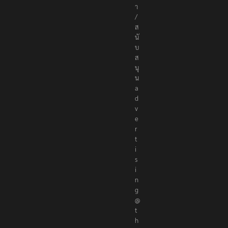
า
/
ส
นั
บ
ส
นุ
น
a
d
v
e
r
t
i
s
i
n
g
@
t
h