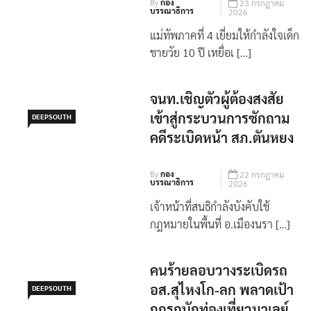
By
กอง
23 กรกฎาคม
บรรณาธิการ
2026
แม่ทัพภาคที่ 4 เยี่ยมให้กำลังใจเด็ก
ชายวัย 10 ปี เหยื่อเ […]
จนท.เชิญตัวผู้ต้องสงสัย
เข้าสู่กระบวนการซักถาม
DEEPSOUTH
คดีระเบิดหน้า สภ.ตันหยง
By
กอง
22 กรกฎาคม
บรรณาธิการ
2026
เจ้าหน้าที่สนธิกำลังบังคับใช้
กฎหมายในพื้นที่ อ.เมืองนรา […]
คนร้ายลอบวางระเบิดรถ
อส.สุไหงโก-ลก พลาดเป้า
DEEPSOUTH
ถูกรถนักท่องเที่ยวมาเลย์