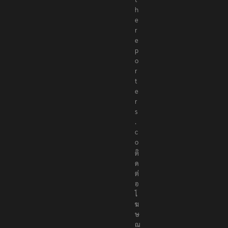
h
e
r
e
p
o
r
t
e
r
s
.
c
o
ติ
ด
ต่
อ
โ
ฆ
ษ
ณ