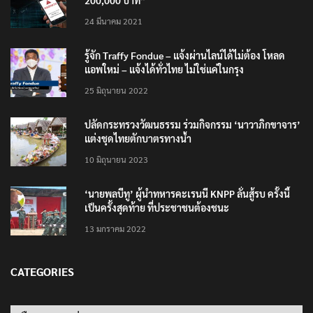
เตือนภัย SMS หลอกลวง “คุณฝากเงินสำเร็จแล้ว
200,000 บาท”
24 มีนาคม 2021
รู้จัก Traffy Fondue – แจ้งผ่านไลน์ได้ไม่ต้อง โหลด
แอพใหม่ – แจ้งได้ทั่วไทย ไม่ใช่แค่ในกรุง
25 มิถุนายน 2022
ปลัดกระทรวงวัฒนธรรม ร่วมกิจกรรม ‘นาวาภิกขาจาร’
แต่งชุดไทยตักบาตรทางน้ำ
10 มิถุนายน 2023
‘นายพลบีทู’ ผู้นำทหารคะเรนนี KNPP ลั่นสู้รบ ครั้งนี้
เป็นครั้งสุดท้าย ที่ประชาชนต้องชนะ
13 มกราคม 2022
CATEGORIES