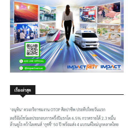
เรื่องล่าสุด
‘อนุทิน’ ควงภริยาชมงาน OTOP ศิลปาชีพ ประทีปไทยวันแรก