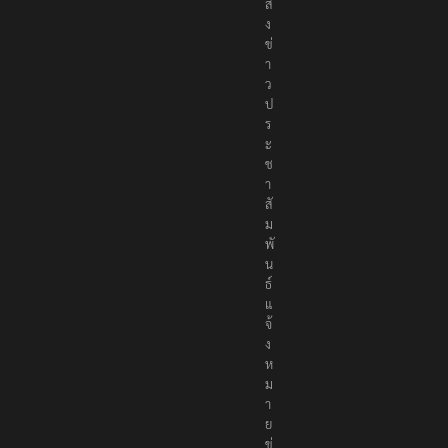
ค
ม
ส่
ง
ข่
า
ว
ป
ร
ะ
ช
า
สั
ม
พั
น
ธ์
แ
จ้
ง
ห
ม
า