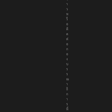
ย
ข่
า
ว
ห
รื
อ
ติ
ด
ต่
อ
ก
อ
ง
บ
ร
ร
ณ
า
ธิ
ก
า