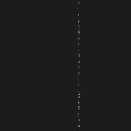
า
อ
ย่
า
ง
ถู
ก
ต้
อ
ง
เ
ป็
น
ก
ล
า
ง
เ
พื่
อ
สั
ง