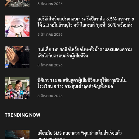
‘อนุทิน’ ควงภริยาชมงาน OTOP ศิลปาชีพ ประทีปไทย
วันแรก
8 สิงหาคม 2026
ลอรีอัลโชว์ผลประกอบการครึ่งปีแรกโต 6.5% กวาดราย
ได้ 2.3 หมื่นล้านยูโร คว้าไลเซนส์ ‘กุชชี่’ 50 ปี พร้อมส่ง
4 แบรนด์ใหม่บุกตลาดไทย
8 สิงหาคม 2026
‘แม่เด็ก 14’ ยกมือไหว้ขอโทษทั้งน้ำตาและแสดงความ
เสียใจกับครอบครัวผู้เสียชีวิต
8 สิงหาคม 2026
นิติเวชฯ เผยผลชันสูตรผู้เสียชีวิตเหตุใช้อาวุธปืนใน
โรงเรียน 8 ร่าง กระสุนเข้าจุดสำคัญทั้งหมด
8 สิงหาคม 2026
TRENDING NOW