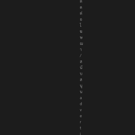
c
o
ติ
ด
ต่
อ
โ
ฆ
ษ
ณ
า
/
ส
นั
บ
ส
นุ
น
a
d
v
e
r