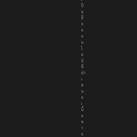
r
s
เ
ป็
น
สื่
อ
อ
อ
น
ไ
ล
น์
ที่
นำ
เ
ส
น
อ
เ
นื้
อ
ห