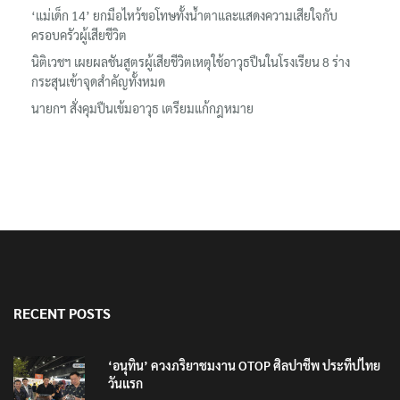
ลอรีอัลโชว์ผลประกอบการครึ่งปีแรกโต 6.5% กวาดรายได้ 2.3 หมื่น
ล้านยูโร คว้าไลเซนส์ ‘กุชชี่’ 50 ปี พร้อมส่ง 4 แบรนด์ใหม่บุกตลาดไทย
‘แม่เด็ก 14’ ยกมือไหว้ขอโทษทั้งน้ำตาและแสดงความเสียใจกับ
ครอบครัวผู้เสียชีวิต
นิติเวชฯ เผยผลชันสูตรผู้เสียชีวิตเหตุใช้อาวุธปืนในโรงเรียน 8 ร่าง
กระสุนเข้าจุดสำคัญทั้งหมด
นายกฯ สั่งคุมปืนเข้มอาวุธ เตรียมแก้กฎหมาย
RECENT POSTS