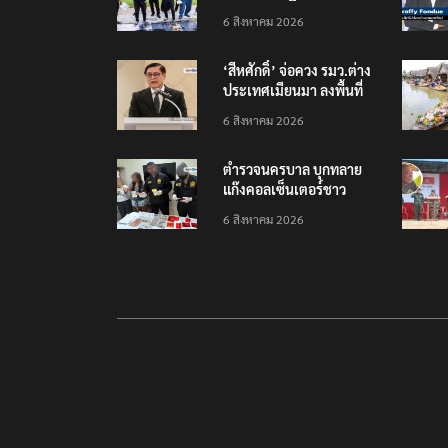
สัมพันธ์ ‘มิน ออง ไลง์’
6 สิงหาคม 2026
‘สีหศักดิ์’ จ่อควง รมว.ต่าง
ประเทศเมียนมา ลงพื้นที่
แก้ปัญหามลพิษข้ามแดน
6 สิงหาคม 2026
ตำรวจนครบาล บุกทลาย
แก๊งคอลเซ็นเตอร์ชาว
เวียดนาม โยงคดีซุกไอซ์
6 สิงหาคม 2026
ในกล่องพัสดุส่งญี่ปุ่น