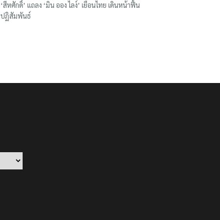
‘สีหศักดิ์’ แถลง ‘มิน ออง ไลง์’ เยือนไทย เดินหน้าฟื้น
ปฏิสัมพันธ์