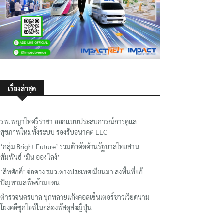
เรื่องล่าสุด
รพ.พญาไทศรีราชา ออกแบบประสบการณ์การดูแล
สุขภาพใหม่ทั้งระบบ รองรับอนาคต EEC
‘กลุ่ม Bright Future’ รวมตัวคัดค้านรัฐบาลไทยสาน
สัมพันธ์ ‘มิน ออง ไลง์’
‘สีหศักดิ์’ จ่อควง รมว.ต่างประเทศเมียนมา ลงพื้นที่แก้
ปัญหามลพิษข้ามแดน
ตำรวจนครบาล บุกทลายแก๊งคอลเซ็นเตอร์ชาวเวียดนาม
โยงคดีซุกไอซ์ในกล่องพัสดุส่งญี่ปุ่น