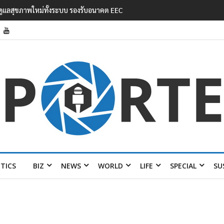
ัดค้านรัฐบาลไทยสานสัมพันธ์ ‘มิน ออง ไลง์’
ITICS
BIZ
NEWS
WORLD
LIFE
SPECIAL
SU