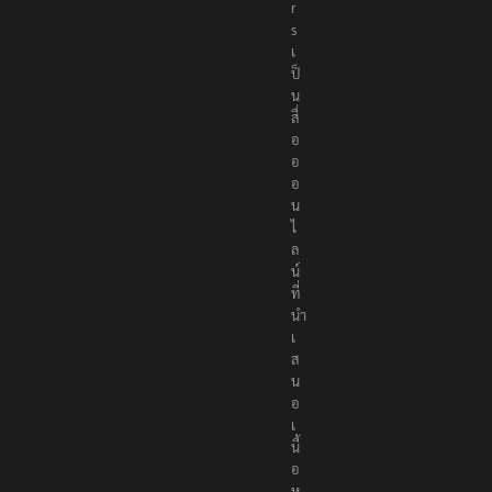
e
r
s
เ
ป็
น
สื่
อ
อ
อ
น
ไ
ล
น์
ที่
นำ
เ
ส
น
อ
เ
นื้
อ