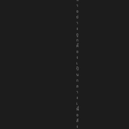
ห
า
อ
ย่
า
ง
ถู
ก
ต้
อ
ง
เ
ป็
น
ก
ล
า
ง
เ
พื่
อ
สั