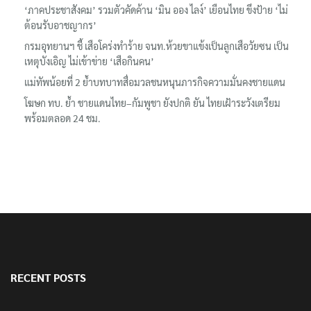
แข้ง
‘ภาคประชาสังคม’ รวมตัวคัดค้าน ‘มิน ออง ไลง์’ เยือนไทย ขึงป้าย ‘ไม่
ต้อนรับอาชญากร’
กรมอุทยานฯ ชี้ เสือโคร่งทำร้าย จนท.ห้วยขาแข้งเป็นลูกเสือวัยซน เป็น
เหตุบังเอิญ ไม่เข้าข่าย ‘เสือกินคน’
แม่ทัพน้อยที่ 2 ย้ำบทบาทสื่อมวลชนหนุนภารกิจความมั่นคงชายแดน
โฆษก ทบ. ย้ำ ชายแดนไทย–กัมพูชา ยังปกติ ยัน ไทยเฝ้าระวังเตรียม
พร้อมตลอด 24 ชม.
RECENT POSTS