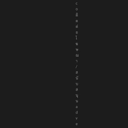
.
c
o
ติ
ด
ต่
อ
โ
ฆ
ษ
ณ
า
/
ส
นั
บ
ส
นุ
น
a
d
v