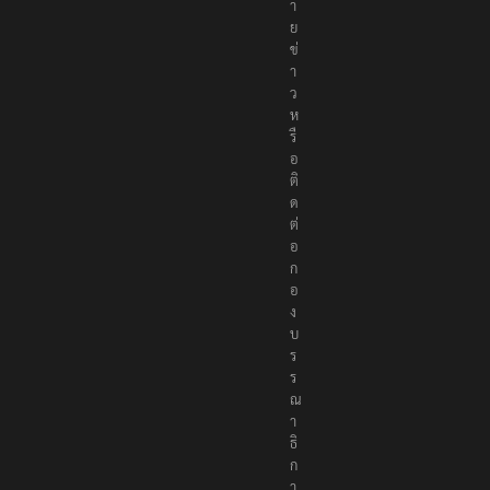
ม
า
ย
ข่
า
ว
ห
รื
อ
ติ
ด
ต่
อ
ก
อ
ง
บ
ร
ร
ณ
า
ธิ
ก