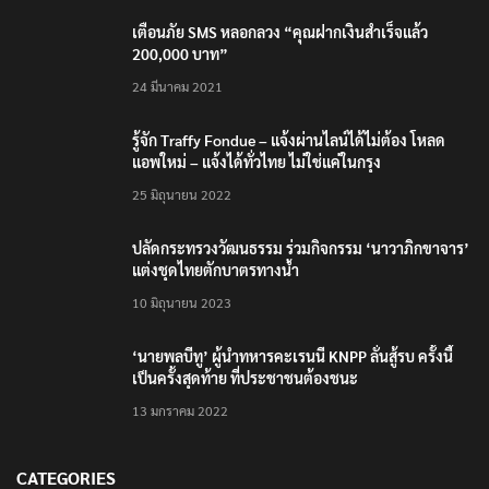
เตือนภัย SMS หลอกลวง “คุณฝากเงินสำเร็จแล้ว
200,000 บาท”
24 มีนาคม 2021
รู้จัก Traffy Fondue – แจ้งผ่านไลน์ได้ไม่ต้อง โหลด
แอพใหม่ – แจ้งได้ทั่วไทย ไม่ใช่แค่ในกรุง
25 มิถุนายน 2022
ปลัดกระทรวงวัฒนธรรม ร่วมกิจกรรม ‘นาวาภิกขาจาร’
แต่งชุดไทยตักบาตรทางน้ำ
10 มิถุนายน 2023
‘นายพลบีทู’ ผู้นำทหารคะเรนนี KNPP ลั่นสู้รบ ครั้งนี้
เป็นครั้งสุดท้าย ที่ประชาชนต้องชนะ
13 มกราคม 2022