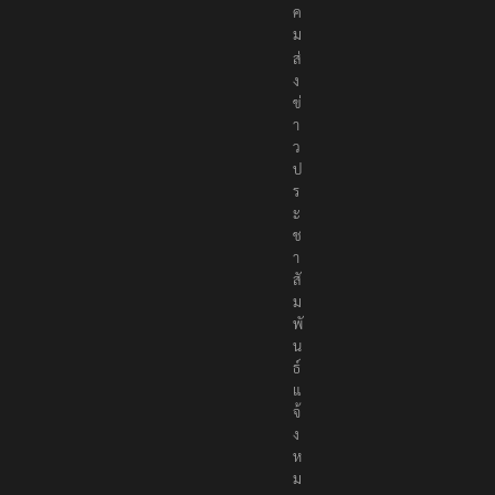
ง
ค
ม
ส่
ง
ข่
า
ว
ป
ร
ะ
ช
า
สั
ม
พั
น
ธ์
แ
จ้
ง
ห