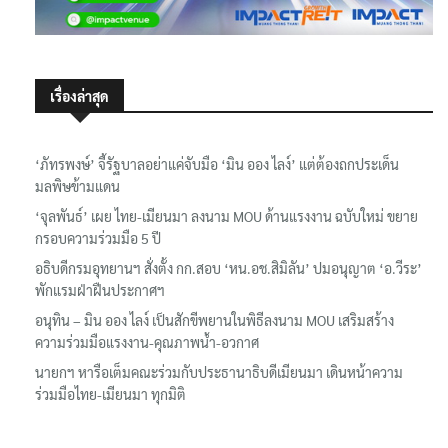
เรื่องล่าสุด
‘ภัทรพงษ์’ จี้รัฐบาลอย่าแค่จับมือ ‘มิน ออง ไลง์’ แต่ต้องถกประเด็น
มลพิษข้ามแดน
‘จุลพันธ์’ เผย ไทย-เมียนมา ลงนาม MOU ด้านแรงงาน ฉบับใหม่ ขยาย
กรอบความร่วมมือ 5 ปี
อธิบดีกรมอุทยานฯ​ สั่งตั้ง กก.สอบ ‘หน.อช.สิมิลัน’ ปมอนุญาต ‘อ.วีระ’
พักแรมฝ่าฝืนประกาศฯ
อนุทิน – มิน ออง ไลง์ เป็นสักขีพยานในพิธีลงนาม MOU เสริมสร้าง
ความร่วมมือแรงงาน-คุณภาพน้ำ-อวกาศ
นายกฯ หารือเต็มคณะร่วมกับประธานาธิบดีเมียนมา เดินหน้าความ
ร่วมมือไทย-เมียนมา ทุกมิติ