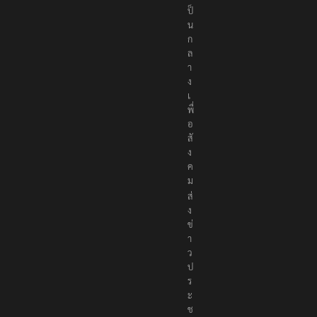
ป็
น
ก
ล
า
ง
เ
พื่
อ
สั
ง
ค
ม
ส่
ง
ข่
า
ว
ป
ร
ะ
ช