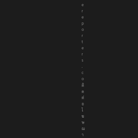
e
r
e
p
o
r
t
e
r
s
.
c
o
ติ
ด
ต่
อ
โ
ฆ
ษ
ณ
า