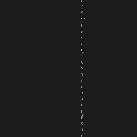
ล
น์
ที่
นำ
เ
ส
น
อ
เ
นื้
อ
ห
า
อ
ย่
า
ง
ถู
ก
ต้
อ
ง
เ