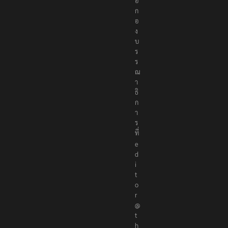
อ
ก
อ
ง
บ
ร
ร
ณ
า
ธิ
ก
า
ร
ที่
e
d
i
t
o
r
@
t
h