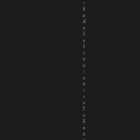
า
สั
ม
พั
น
ธ์
แ
จ้
ง
ห
ม
า
ย
ข่
า
ว
ห
รื
อ
ติ
ด
ต่