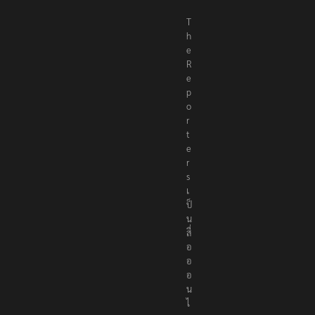
T
h
e
R
e
p
o
r
t
e
r
s
เ
ป็
น
สื่
อ
อ
อ
น
ไ