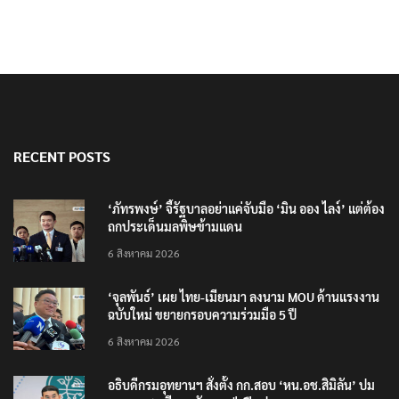
RECENT POSTS
‘ภัทรพงษ์’ จี้รัฐบาลอย่าแค่จับมือ ‘มิน ออง ไลง์’ แต่ต้อง
ถกประเด็นมลพิษข้ามแดน
6 สิงหาคม 2026
‘จุลพันธ์’ เผย ไทย-เมียนมา ลงนาม MOU ด้านแรงงาน
ฉบับใหม่ ขยายกรอบความร่วมมือ 5 ปี
6 สิงหาคม 2026
อธิบดีกรมอุทยานฯ​ สั่งตั้ง กก.สอบ ‘หน.อช.สิมิลัน’ ปม