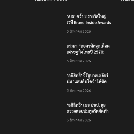
‘AIS’ คว้า 2 รางวัลใหญ่
เวที Brand Inside Awards
2026 ชูความสำเร็จพัฒนา
5 สิงหาคม 2026
โครงสร้างพื้นฐานดิจิทัล
และบุคลากรยุค AI
เสวนา “ถอดรหัสจุดเดือด
เศรษฐกิจไทยปี 2570:
เศรษฐกิจโลกผันผวน…
5 สิงหาคม 2026
ธุรกิจไทยจะรับมือ
อย่างไร?”
‘อภิสิทธิ์’ จี้รัฐบาลเคลียร์
ปม ‘แลนด์บริดจ์’ ให้ชัด
หลังคลังชี้ไม่คุ้มค่า
5 สิงหาคม 2026
‘อภิสิทธิ์’ เผย ปชป. ลุย
ตรวจสอบปมทุจริตจัดทำ
แพลตฟอร์มดิจิทัลของ
5 สิงหาคม 2026
สสว.