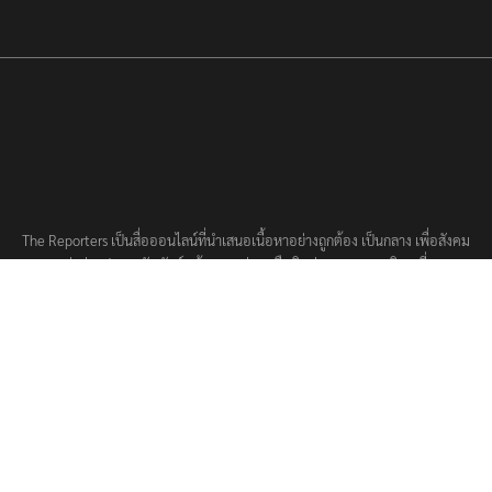
The Reporters เป็นสื่อออนไลน์ที่นำเสนอเนื้อหาอย่างถูกต้อง เป็นกลาง เพื่อสังคม
ส่งข่าวประชาสัมพันธ์ แจ้งหมายข่าว หรือติดต่อกองบรรณาธิการที่
editor@thereporters.co
ติดต่อโฆษณา / สนับสนุน advertising@thereporters.co