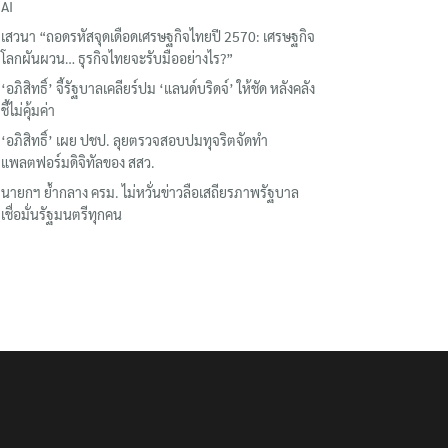
AI
เสวนา “ถอดรหัสจุดเดือดเศรษฐกิจไทยปี 2570: เศรษฐกิจ
โลกผันผวน… ธุรกิจไทยจะรับมืออย่างไร?”
‘อภิสิทธิ์’ จี้รัฐบาลเคลียร์ปม ‘แลนด์บริดจ์’ ให้ชัด หลังคลัง
ชี้ไม่คุ้มค่า
‘อภิสิทธิ์’ เผย ปชป. ลุยตรวจสอบปมทุจริตจัดทำ
แพลตฟอร์มดิจิทัลของ สสว.
นายกฯ ย้ำกลาง ครม. ไม่หวั่นข่าวลือเสถียรภาพรัฐบาล
เชื่อมั่นรัฐมนตรีทุกคน