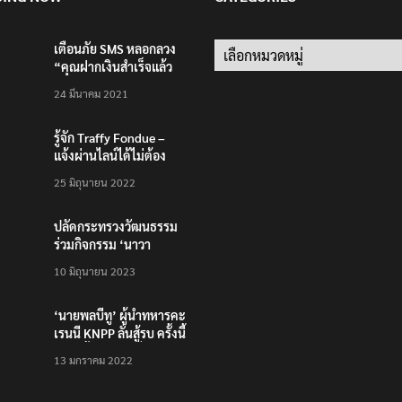
เตือนภัย SMS หลอกลวง
Categories
“คุณฝากเงินสำเร็จแล้ว
200,000 บาท”
24 มีนาคม 2021
รู้จัก Traffy Fondue –
แจ้งผ่านไลน์ได้ไม่ต้อง
โหลดแอพใหม่ – แจ้งได้
25 มิถุนายน 2022
ทั่วไทย ไม่ใช่แค่ในกรุง
ปลัดกระทรวงวัฒนธรรม
ร่วมกิจกรรม ‘นาวา
ภิกขาจาร’ แต่งชุดไทย
10 มิถุนายน 2023
ตักบาตรทางน้ำ
‘นายพลบีทู’ ผู้นำทหารคะ
เรนนี KNPP ลั่นสู้รบ ครั้งนี้
เป็นครั้งสุดท้าย ที่
13 มกราคม 2022
ประชาชนต้องชนะ