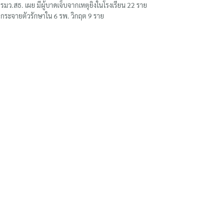
รมว.สธ. เผย มีผู้บาดเจ็บจากเหตุยิงในโรงเรียน 22 ราย
กระจายตัวรักษาใน 6 รพ. วิกฤต 9 ราย