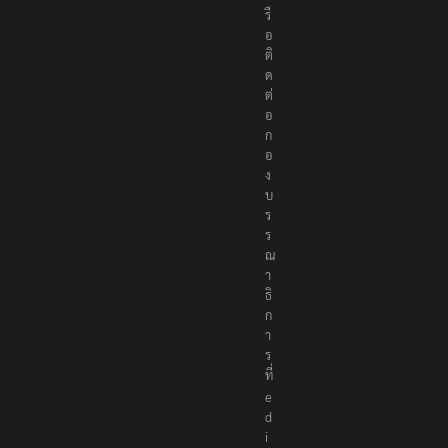
รื
อ
ติ
ด
ต่
อ
ก
อ
ง
บ
ร
ร
ณ
า
ธิ
ก
า
ร
ที่
e
d
i