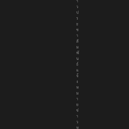
า
ว
ป
ร
ะ
ช
า
สั
ม
พั
น
ธ์
แ
จ้
ง
ห
ม
า
ย
ข่
า
ว
ห