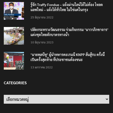
รู้จัก Traffy Fondue – แจ้งผ่านไลน์ได้ไม่ต้อง โหลด
แอพใหม่ – แจ้งได้ทั่วไทย ไม่ใช่แค่ในกรุง
25 มิถุนายน 2022
ปลัดกระทรวงวัฒนธรรม ร่วมกิจกรรม ‘นาวาภิกขาจาร’
แต่งชุดไทยตักบาตรทางน้ำ
10 มิถุนายน 2023
‘นายพลบีทู’ ผู้นำทหารคะเรนนี KNPP ลั่นสู้รบ ครั้งนี้
เป็นครั้งสุดท้าย ที่ประชาชนต้องชนะ
13 มกราคม 2022
CATEGORIES
Categories