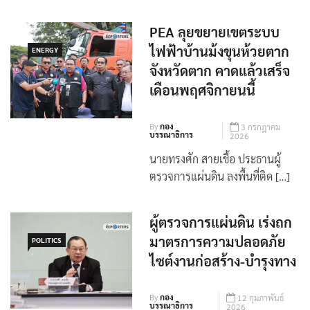
PEA ลุยขยายเขตระบบ
ไฟฟ้าบ้านม้งขุนห้วยตาก
ENERGY
จังหวัดตาก คาดแล้วเสร็จ
เดือนพฤศจิกายนนี้
By
กอง
3 กรกฎาคม
บรรณาธิการ
2026
นายทรงศัก สายเชื้อ ประธานผู้
ตรวจการแผ่นดิน ลงพื้นที่ติด […]
ผู้ตรวจการแผ่นดิน เร่งถก
มาตรการความปลอดภัย
POLITICS
ไซต์งานก่อสร้าง-บำรุงทาง
By
กอง
12 กุมภาพันธ์
บรรณาธิการ
2026