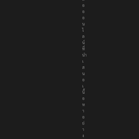
อ
อ
อ
น
ไ
ล
น์
ที่
นำ
เ
ส
น
อ
เ
นื้
อ
ห
า
อ
ย่
า
ง