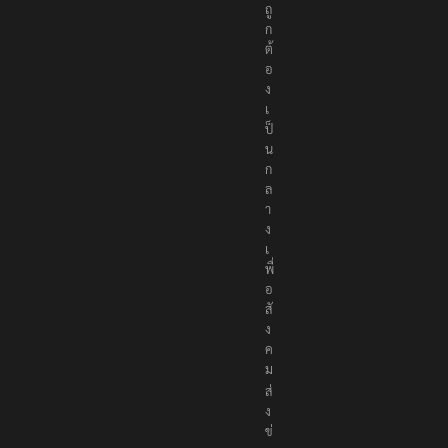
ถู
ก
ต้
อ
ง
เ
ป็
น
ก
ล
า
ง
เ
พื่
อ
สั
ง
ค
ม
ส่
ง
ข่