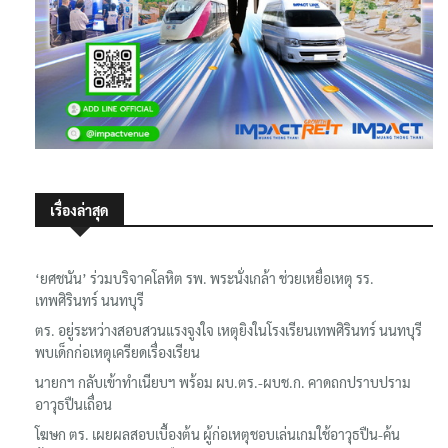
เรื่องล่าสุด
‘ยศชนัน’ ร่วมบริจาคโลหิต รพ. พระนั่งเกล้า ช่วยเหยื่อเหตุ รร.
เทพศิรินทร์ นนทบุรี
ตร. อยู่ระหว่างสอบสวนแรงจูงใจ เหตุยิงในโรงเรียนเทพศิรินทร์ นนทบุรี
พบเด็กก่อเหตุเครียดเรื่องเรียน
นายกฯ กลับเข้าทำเนียบฯ พร้อม ผบ.ตร.-ผบช.ก. คาดถกปราบปราม
อาวุธปืนเถื่อน
โฆษก ตร. เผยผลสอบเบื้องต้น ผู้ก่อเหตุชอบเล่นเกมใช้อาวุธปืน-ค้น