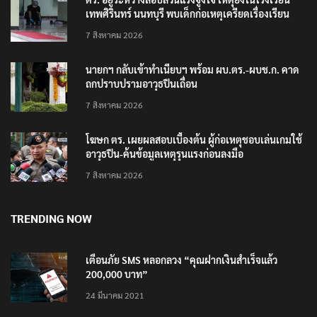
เทพศิรินทร์ นนทบุรี พบเด็กก่อเหตุเครียดเรื่องเรียน
7 สิงหาคม 2026
นายกฯ กลับเข้าทำเนียบฯ พร้อม ผบ.ตร.-ผบช.ก. คาด
ถกปราบปรามอาวุธปืนเถื่อน
7 สิงหาคม 2026
โฆษก ตร. เผยผลสอบเบื้องต้น ผู้ก่อเหตุชอบเล่นเกมใช้
อาวุธปืน-ค้นข้อมูลเหตุรุนแรงก่อนลงมือ
7 สิงหาคม 2026
TRENDING NOW
เตือนภัย SMS หลอกลวง “คุณฝากเงินสำเร็จแล้ว
200,000 บาท”
24 มีนาคม 2021