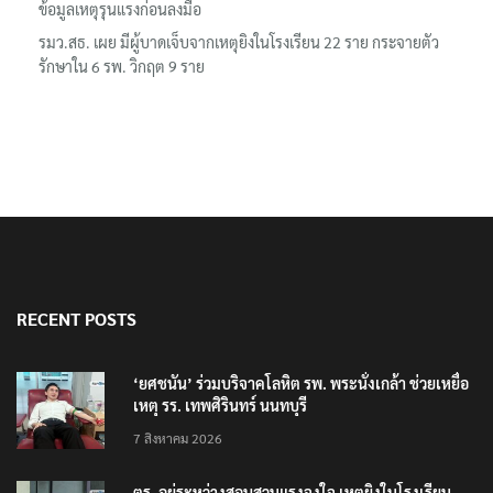
ข้อมูลเหตุรุนแรงก่อนลงมือ
รมว.สธ. เผย มีผู้บาดเจ็บจากเหตุยิงในโรงเรียน 22 ราย กระจายตัว
รักษาใน 6 รพ. วิกฤต 9 ราย
RECENT POSTS
‘ยศชนัน’ ร่วมบริจาคโลหิต รพ. พระนั่งเกล้า ช่วยเหยื่อ
เหตุ รร. เทพศิรินทร์ นนทบุรี
7 สิงหาคม 2026
ตร. อยู่ระหว่างสอบสวนแรงจูงใจ เหตุยิงในโรงเรียน