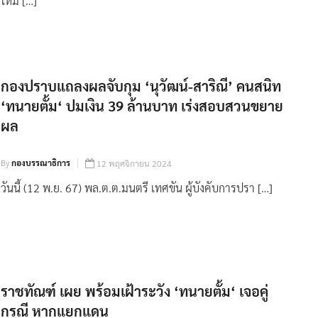
ใหม่ […]
กองปราบแถลงผลจับกุม ‘นุวัฒน์-สาริณี’ คนสนิท
‘ทนายตั้ม‘ ปมเงิน 39 ล้านบาท เร่งสอบสวนขยาย
ผล
By
กองบรรณาธิการ
12 พฤศจิกายน 2024
วันนี้ (12 พ.ย. 67) พล.ต.ต.มนตรี เทศขัน ผู้บังคับการปรา […]
ราชทัณฑ์ เผย พร้อมเฝ้าระวัง ‘ทนายตั้ม‘ เจอคู่
กรณี หากแยกแดน