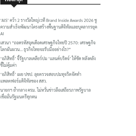
‘AIS’ คว้า 2 รางวัลใหญ่เวที Brand Inside Awards 2026 ชู
ความสำเร็จพัฒนาโครงสร้างพื้นฐานดิจิทัลและบุคลากรยุค
AI
เสวนา “ถอดรหัสจุดเดือดเศรษฐกิจไทยปี 2570: เศรษฐกิจ
โลกผันผวน… ธุรกิจไทยจะรับมืออย่างไร?”
‘อภิสิทธิ์’ จี้รัฐบาลเคลียร์ปม ‘แลนด์บริดจ์’ ให้ชัด หลังคลัง
ชี้ไม่คุ้มค่า
‘อภิสิทธิ์’ เผย ปชป. ลุยตรวจสอบปมทุจริตจัดทำ
แพลตฟอร์มดิจิทัลของ สสว.
นายกฯ ย้ำกลาง ครม. ไม่หวั่นข่าวลือเสถียรภาพรัฐบาล
เชื่อมั่นรัฐมนตรีทุกคน