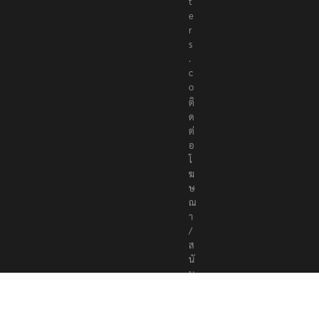
t
e
r
s
.
c
o
ติ
ด
ต่
อ
โ
ฆ
ษ
ณ
า
/
ส
นั
บ
ส
นุ
น