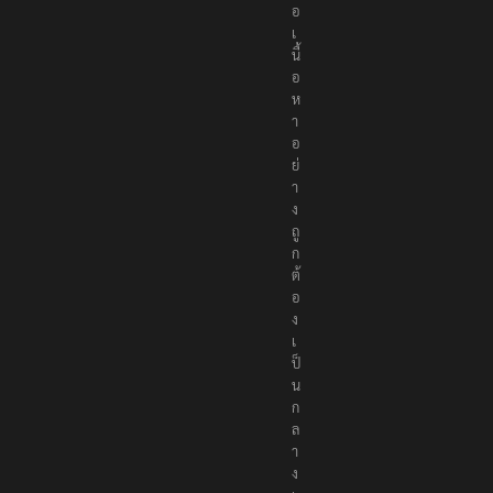
อ
เ
นื้
อ
ห
า
อ
ย่
า
ง
ถู
ก
ต้
อ
ง
เ
ป็
น
ก
ล
า
ง