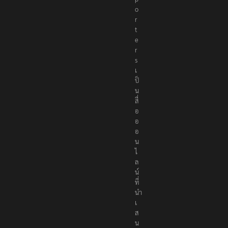
o
r
t
e
r
s
เ
ป็
น
สื่
อ
อ
อ
น
ไ
ล
น์
ที่
นำ
เ
ส
น