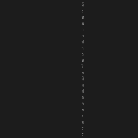
จ้
ง
ห
ม
า
ย
ข่
า
ว
ห
รื
อ
ติ
ด
ต่
อ
ก
อ
ง
บ
ร
ร