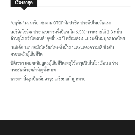
เรื่องล่าสุด
‘อนุทิน’ ควงภริยาชมงาน OTOP ศิลปาชีพ ประทีปไทยวันแรก
ลอรีอัลโชว์ผลประกอบการครึ่งปีแรกโต 6.5% กวาดรายได้ 2.3 หมื่น
ล้านยูโร คว้าไลเซนส์ ‘กุชชี่’ 50 ปี พร้อมส่ง 4 แบรนด์ใหม่บุกตลาดไทย
‘แม่เด็ก 14’ ยกมือไหว้ขอโทษทั้งน้ำตาและแสดงความเสียใจกับ
ครอบครัวผู้เสียชีวิต
นิติเวชฯ เผยผลชันสูตรผู้เสียชีวิตเหตุใช้อาวุธปืนในโรงเรียน 8 ร่าง
กระสุนเข้าจุดสำคัญทั้งหมด
นายกฯ สั่งคุมปืนเข้มอาวุธ เตรียมแก้กฎหมาย