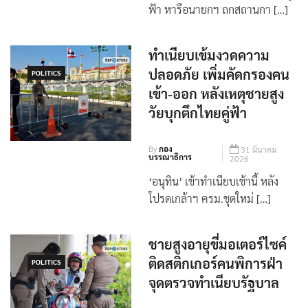
ฟ้า หารือนายกฯ ถกสถานกา […]
ทำเนียบเข้มงวดความ
ปลอดภัย เพิ่มคัดกรองคน
POLITICS
เข้า-ออก หลังเหตุชายสูง
วัยบุกตึกไทยคู่ฟ้า
By
กอง
31 มีนาคม
บรรณาธิการ
2026
‘อนุทิน’ เข้าทำเนียบเช้านี้ หลัง
โปรดเกล้าฯ ครม.ชุดใหม่ […]
ชายสูงอายุขี่มอเตอร์ไซค์
ติดสติกเกอร์คนพิการฝ่า
POLITICS
จุดตรวจทำเนียบรัฐบาล