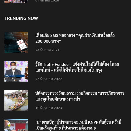
TRENDING NOW
เตือนภัย SMS หลอกลวง “คุณฝากเงินสำเร็จแล้ว
200,000 บาท”
24 มีนาคม 2021
รู้จัก Traffy Fondue – แจ้งผ่านไลน์ได้ไม่ต้อง โหลด
แอพใหม่ – แจ้งได้ทั่วไทย ไม่ใช่แค่ในกรุง
25 มิถุนายน 2022
ปลัดกระทรวงวัฒนธรรม ร่วมกิจกรรม ‘นาวาภิกขาจาร’
แต่งชุดไทยตักบาตรทางน้ำ
10 มิถุนายน 2023
‘นายพลบีทู’ ผู้นำทหารคะเรนนี KNPP ลั่นสู้รบ ครั้งนี้
เป็นครั้งสุดท้าย ที่ประชาชนต้องชนะ