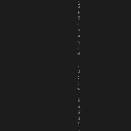
เ
พื่
อ
สั
ง
ค
ม
ส่
ง
ข่
า
ว
ป
ร
ะ
ช
า
สั
ม
พั
น
ธ์
แ