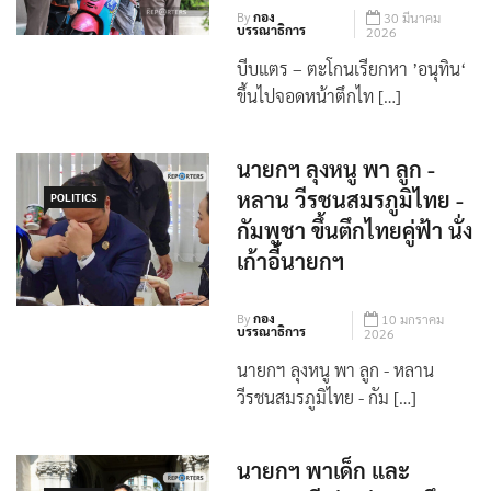
By
กอง
30 มีนาคม
บรรณาธิการ
2026
บีบแตร – ตะโกนเรียกหา ’อนุทิน‘
ขึ้นไปจอดหน้าตึกไท […]
นายกฯ ลุงหนู​ พา ลูก​ -​
หลาน วีรชน​สมรภูมิ​ไทย​ -​
POLITICS
กัมพูชา​ ขึ้นตึกไทยคู่ฟ้า​ นั่ง
เก้าอี้นายกฯ​
By
กอง
10 มกราคม
บรรณาธิการ
2026
นายกฯ ลุงหนู​ พา ลูก​ -​ หลาน
วีรชน​สมรภูมิ​ไทย​ -​ กัม […]
นายกฯ พาเด็ก และ