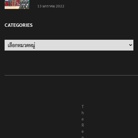
13 มกราคม 2022
CATEGORIES
Categories
T
h
e
R
e
p