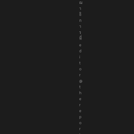
ณ
า
ธิ
ก
า
ร
ที่
e
d
i
t
o
r
@
t
h
e
r
e
p
o
r