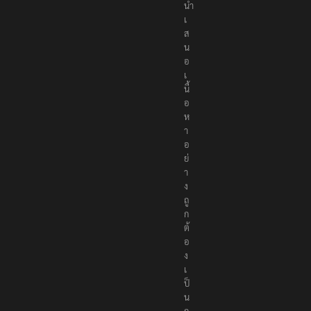
ที่
นำ
เ
ส
น
อ
เ
นื้
อ
ห
า
อ
ย่
า
ง
ถู
ก
ต้
อ
ง
เ
ป็
น