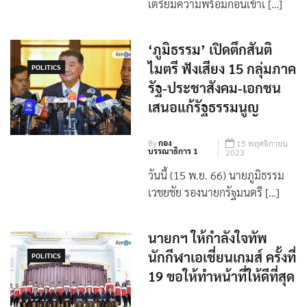
นายกฯ อนุทิน เข้าตึกสันติไมตรี
เตรียมความพร้อมก่อนเข้าเ […]
‘ภูมิธรรม’ เปิดตึกสันติ
ไมตรี ฟังเสียง 15 กลุ่มภาค
POLITICS
รัฐ-ประชาสังคม-เอกชน
เสนอแก้รัฐธรรมนูญ
By
กอง
15 พฤศจิกายน
บรรณาธิการ 1
2023
วันนี้ (15 พ.ย. 66) นายภูมิธรรม
เวชยชัย รองนายกรัฐมนตรี […]
นายกฯ ให้กำลังใจทัพ
นักกีฬาเอเชี่ยนเกมส์ ครั้งที่
POLITICS
19 ขอให้ทำหน้าที่ให้ดีที่สุด