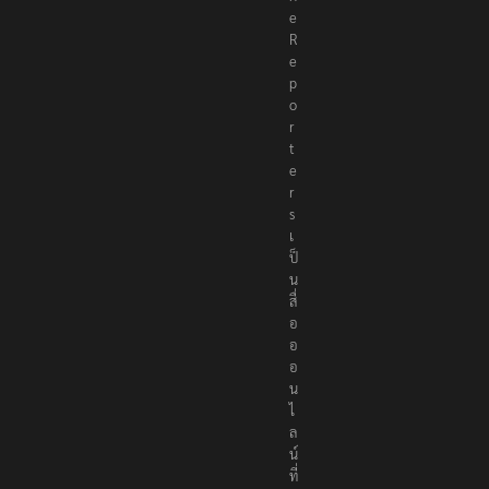
h
e
R
e
p
o
r
t
e
r
s
เ
ป็
น
สื่
อ
อ
อ
น
ไ
ล
น์