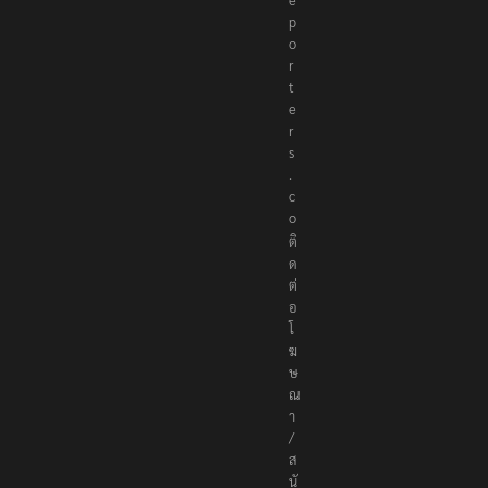
e
p
o
r
t
e
r
s
.
c
o
ติ
ด
ต่
อ
โ
ฆ
ษ
ณ
า
/
ส