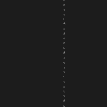
ก
ล
า
ง
เ
พื่
อ
สั
ง
ค
ม
ส่
ง
ข่
า
ว
ป
ร
ะ
ช
า
สั