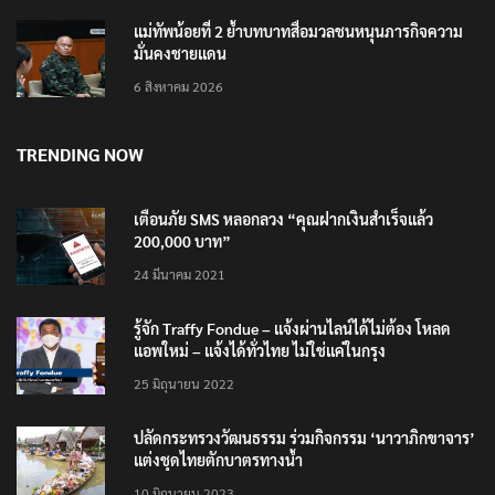
แม่ทัพน้อยที่ 2 ย้ำบทบาทสื่อมวลชนหนุนภารกิจความ
มั่นคงชายแดน
6 สิงหาคม 2026
TRENDING NOW
เตือนภัย SMS หลอกลวง “คุณฝากเงินสำเร็จแล้ว
200,000 บาท”
24 มีนาคม 2021
รู้จัก Traffy Fondue – แจ้งผ่านไลน์ได้ไม่ต้อง โหลด
แอพใหม่ – แจ้งได้ทั่วไทย ไม่ใช่แค่ในกรุง
25 มิถุนายน 2022
ปลัดกระทรวงวัฒนธรรม ร่วมกิจกรรม ‘นาวาภิกขาจาร’
แต่งชุดไทยตักบาตรทางน้ำ