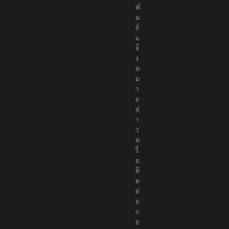
ม
พั
น
ธ์
แ
จ้
ง
ห
ม
า
ย
ข่
า
ว
ห
รื
อ
ติ
ด
ต่
อ
ก