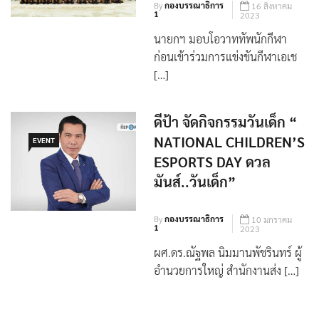
By
กองบรรณาธิการ
16 สิงหาคม
1
2023
นายกฯ มอบโอวาททัพนักกีฬา
ก่อนเข้าร่วมการแข่งขันกีฬาเอเช
[…]
ดีป้า จัดกิจกรรมวันเด็ก “
NATIONAL CHILDREN’S
EVENT
ESPORTS DAY ดวล
มันส์..วันเด็ก”
By
กองบรรณาธิการ
10 มกราคม
1
2023
ผศ.ดร.ณัฐพล นิมมานพัชรินทร์ ผู้
อำนวยการใหญ่ สำนักงานส่ง […]