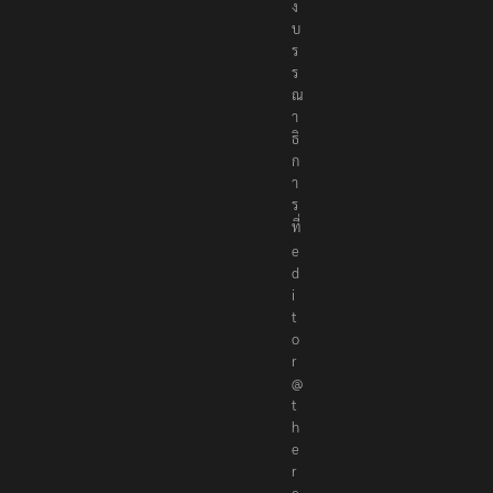
อ
ง
บ
ร
ร
ณ
า
ธิ
ก
า
ร
ที่
e
d
i
t
o
r
@
t
h
e
r