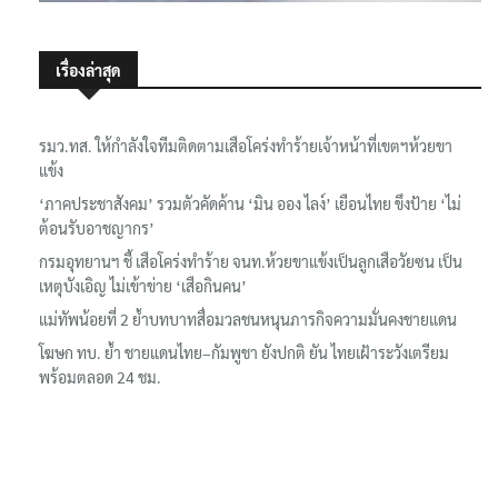
เรื่องล่าสุด
รมว.ทส. ให้กำลังใจทีมติดตามเสือโคร่งทำร้ายเจ้าหน้าที่เขตฯห้วยขา
แข้ง
‘ภาคประชาสังคม’ รวมตัวคัดค้าน ‘มิน ออง ไลง์’ เยือนไทย ขึงป้าย ‘ไม่
ต้อนรับอาชญากร’
กรมอุทยานฯ ชี้ เสือโคร่งทำร้าย จนท.ห้วยขาแข้งเป็นลูกเสือวัยซน เป็น
เหตุบังเอิญ ไม่เข้าข่าย ‘เสือกินคน’
แม่ทัพน้อยที่ 2 ย้ำบทบาทสื่อมวลชนหนุนภารกิจความมั่นคงชายแดน
โฆษก ทบ. ย้ำ ชายแดนไทย–กัมพูชา ยังปกติ ยัน ไทยเฝ้าระวังเตรียม
พร้อมตลอด 24 ชม.