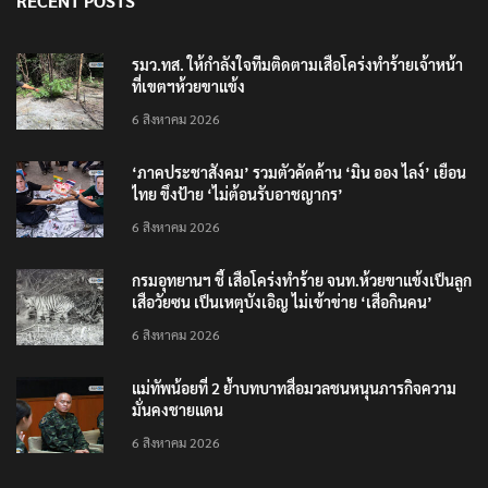
RECENT POSTS
รมว.ทส. ให้กำลังใจทีมติดตามเสือโคร่งทำร้ายเจ้าหน้า
ที่เขตฯห้วยขาแข้ง
6 สิงหาคม 2026
‘ภาคประชาสังคม’ รวมตัวคัดค้าน ‘มิน ออง ไลง์’ เยือน
ไทย ขึงป้าย ‘ไม่ต้อนรับอาชญากร’
6 สิงหาคม 2026
กรมอุทยานฯ ชี้ เสือโคร่งทำร้าย จนท.ห้วยขาแข้งเป็นลูก
เสือวัยซน เป็นเหตุบังเอิญ ไม่เข้าข่าย ‘เสือกินคน’
6 สิงหาคม 2026
แม่ทัพน้อยที่ 2 ย้ำบทบาทสื่อมวลชนหนุนภารกิจความ
มั่นคงชายแดน
6 สิงหาคม 2026