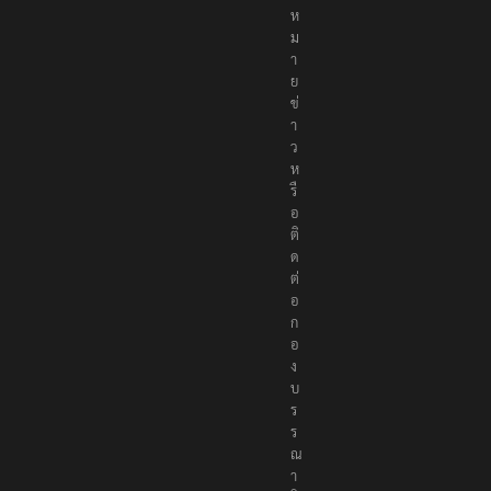
ง
ห
ม
า
ย
ข่
า
ว
ห
รื
อ
ติ
ด
ต่
อ
ก
อ
ง
บ
ร
ร
ณ