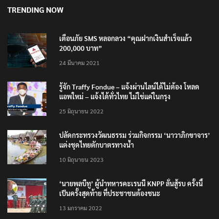
TRENDING NOW
เตือนภัย SMS หลอกลวง “คุณฝากเงินสำเร็จแล้ว
200,000 บาท”
24 มีนาคม 2021
รู้จัก Traffy Fondue – แจ้งผ่านไลน์ได้ไม่ต้อง โหลด
แอพใหม่ – แจ้งได้ทั่วไทย ไม่ใช่แค่ในกรุง
25 มิถุนายน 2022
ปลัดกระทรวงวัฒนธรรม ร่วมกิจกรรม ‘นาวาภิกขาจาร’
แต่งชุดไทยตักบาตรทางน้ำ
10 มิถุนายน 2023
‘นายพลบีทู’ ผู้นำทหารคะเรนนี KNPP ลั่นสู้รบ ครั้งนี้
เป็นครั้งสุดท้าย ที่ประชาชนต้องชนะ
13 มกราคม 2022