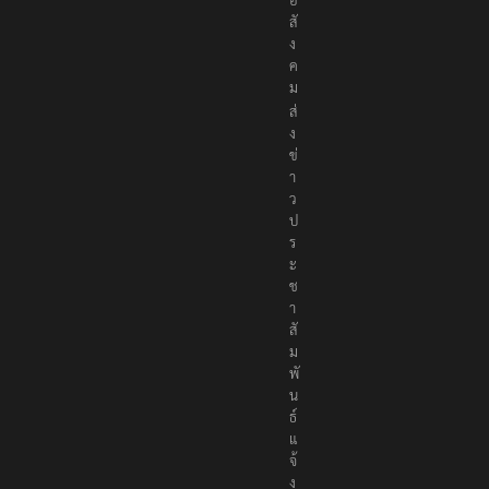
อ
สั
ง
ค
ม
ส่
ง
ข่
า
ว
ป
ร
ะ
ช
า
สั
ม
พั
น
ธ์
แ
จ้