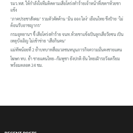
รมว.ทส. ให้กำลังใจทีมติดตามเสือโคร่งทำร้ายเจ้าหน้าที่เขตฯห้วยขา
แข้ง
‘ภาคประชาสังคม’ รวมตัวคัดค้าน ‘มิน ออง ไลง์’ เยือนไทย ขึงป้าย ‘ไม่
ต้อนรับอาชญากร’
กรมอุทยานฯ ชี้ เสือโคร่งทำร้าย จนท.ห้วยขาแข้งเป็นลูกเสือวัยซน เป็น
เหตุบังเอิญ ไม่เข้าข่าย ‘เสือกินคน’
แม่ทัพน้อยที่ 2 ย้ำบทบาทสื่อมวลชนหนุนภารกิจความมั่นคงชายแดน
โฆษก ทบ. ย้ำ ชายแดนไทย–กัมพูชา ยังปกติ ยัน ไทยเฝ้าระวังเตรียม
พร้อมตลอด 24 ชม.