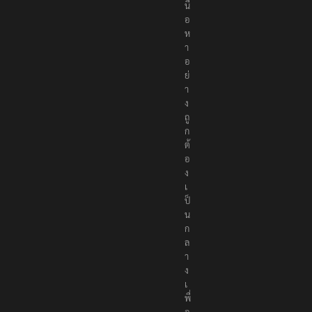
เ
นื้
อ
ห
า
อ
ย่
า
ง
ถู
ก
ต้
อ
ง
เ
ป็
น
ก
ล
า
ง
เ
พื่