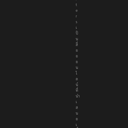
r
t
e
r
s
เ
ป็
น
สื่
อ
อ
อ
น
ไ
ล
น์
ที่
นำ
เ
ส
น
อ