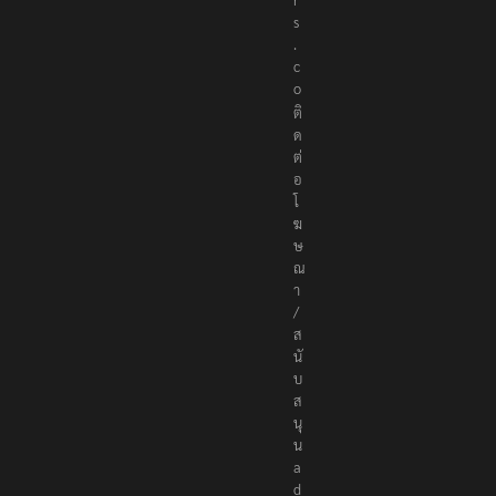
r
s
.
c
o
ติ
ด
ต่
อ
โ
ฆ
ษ
ณ
า
/
ส
นั
บ
ส
นุ
น
a