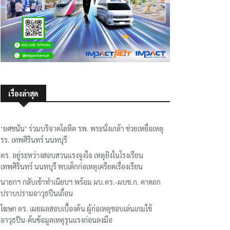
เรื่องล่าสุด
‘ยศชนัน’ ร่วมบริจาคโลหิต รพ. พระนั่งเกล้า ช่วยเหยื่อเหตุ
รร. เทพศิรินทร์ นนทบุรี
ตร. อยู่ระหว่างสอบสวนแรงจูงใจ เหตุยิงในโรงเรียน
เทพศิรินทร์ นนทบุรี พบเด็กก่อเหตุเครียดเรื่องเรียน
นายกฯ กลับเข้าทำเนียบฯ พร้อม ผบ.ตร.-ผบช.ก. คาดถก
ปราบปรามอาวุธปืนเถื่อน
โฆษก ตร. เผยผลสอบเบื้องต้น ผู้ก่อเหตุชอบเล่นเกมใช้
อาวุธปืน-ค้นข้อมูลเหตุรุนแรงก่อนลงมือ