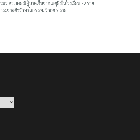
รมว.สธ. เผย มีผู้บาดเจ็บจากเหตุยิงในโรงเรียน 22 ราย
กระจายตัวรักษาใน 6 รพ. วิกฤต 9 ราย