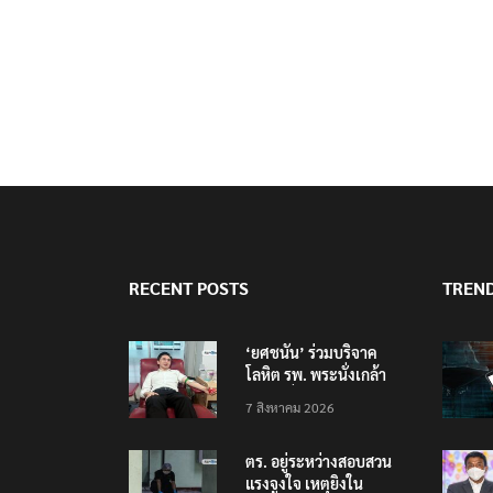
RECENT POSTS
TREN
‘ยศชนัน’ ร่วมบริจาค
โลหิต รพ. พระนั่งเกล้า
ช่วยเหยื่อเหตุ รร.
7 สิงหาคม 2026
เทพศิรินทร์ นนทบุรี
ตร. อยู่ระหว่างสอบสวน
แรงจูงใจ เหตุยิงใน