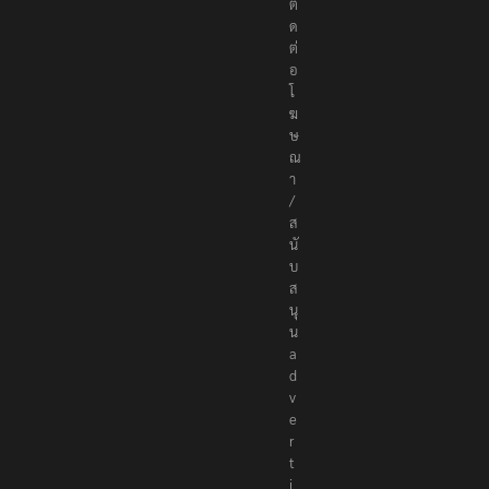
c
o
ติ
ด
ต่
อ
โ
ฆ
ษ
ณ
า
/
ส
นั
บ
ส
นุ
น
a
d
v
e
r