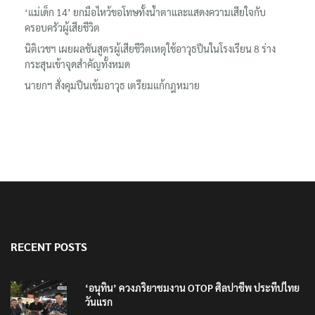
ลอรีอัลโชว์ผลประกอบการครึ่งปีแรกโต 6.5% กวาดรายได้ 2.3 หมื่น
ล้านยูโร คว้าไลเซนส์ ‘กุชชี่’ 50 ปี พร้อมส่ง 4 แบรนด์ใหม่บุกตลาดไทย
‘แม่เด็ก 14’ ยกมือไหว้ขอโทษทั้งน้ำตาและแสดงความเสียใจกับ
ครอบครัวผู้เสียชีวิต
นิติเวชฯ เผยผลชันสูตรผู้เสียชีวิตเหตุใช้อาวุธปืนในโรงเรียน 8 ร่าง
กระสุนเข้าจุดสำคัญทั้งหมด
นายกฯ สั่งคุมปืนเข้มอาวุธ เตรียมแก้กฎหมาย
RECENT POSTS