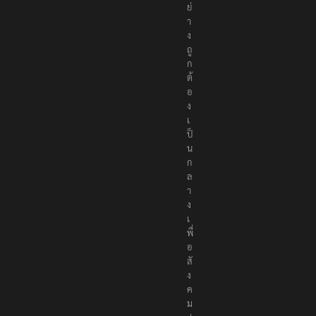
า
อ
ย่
า
ง
ถู
ก
ต้
อ
ง
เ
ป็
น
ก
ล
า
ง
เ
พื่
อ
สั
ง