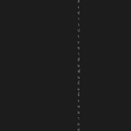
ค
ม
ส่
ง
ข่
า
ว
ป
ร
ะ
ช
า
สั
ม
พั
น
ธ์
แ
จ้
ง
ห
ม
า