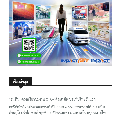
เรื่องล่าสุด
‘อนุทิน’ ควงภริยาชมงาน OTOP ศิลปาชีพ ประทีปไทยวันแรก