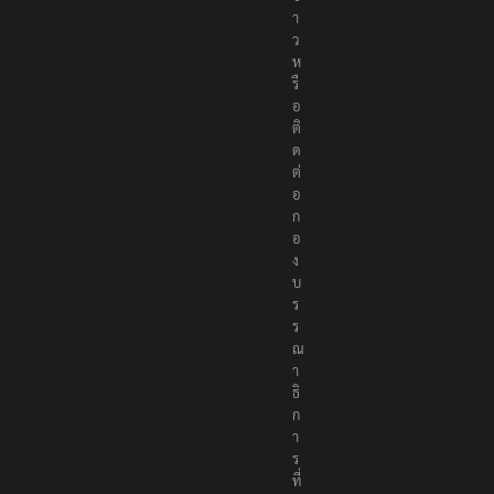
ย
ข่
า
ว
ห
รื
อ
ติ
ด
ต่
อ
ก
อ
ง
บ
ร
ร
ณ
า
ธิ
ก
า