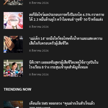
‘อนุทิน’ ควงภริยาชมงาน OTOP ศิลปาชีพ ประทีปไทย
วันแรก
8 สิงหาคม 2026
ลอรีอัลโชว์ผลประกอบการครึ่งปีแรกโต 6.5% กวาดราย
ได้ 2.3 หมื่นล้านยูโร คว้าไลเซนส์ ‘กุชชี่’ 50 ปี พร้อมส่ง
4 แบรนด์ใหม่บุกตลาดไทย
8 สิงหาคม 2026
‘แม่เด็ก 14’ ยกมือไหว้ขอโทษทั้งน้ำตาและแสดงความ
เสียใจกับครอบครัวผู้เสียชีวิต
8 สิงหาคม 2026
นิติเวชฯ เผยผลชันสูตรผู้เสียชีวิตเหตุใช้อาวุธปืนใน
โรงเรียน 8 ร่าง กระสุนเข้าจุดสำคัญทั้งหมด
8 สิงหาคม 2026
TRENDING NOW