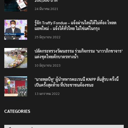
เตือนภัย SMS หลอกลวง “คุณฝากเงินสำเร็จแล้ว
200,000 บาท”
24 มีนาคม 2021
รู้จัก Traffy Fondue – แจ้งผ่านไลน์ได้ไม่ต้อง โหลด
แอพใหม่ – แจ้งได้ทั่วไทย ไม่ใช่แค่ในกรุง
25 มิถุนายน 2022
ปลัดกระทรวงวัฒนธรรม ร่วมกิจกรรม ‘นาวาภิกขาจาร’
แต่งชุดไทยตักบาตรทางน้ำ
10 มิถุนายน 2023
‘นายพลบีทู’ ผู้นำทหารคะเรนนี KNPP ลั่นสู้รบ ครั้งนี้
เป็นครั้งสุดท้าย ที่ประชาชนต้องชนะ
13 มกราคม 2022
CATEGORIES