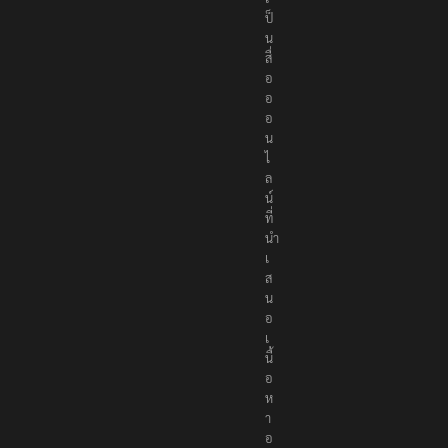
r
s
เ
ป็
น
สื่
อ
อ
อ
น
ไ
ล
น์
ที่
นำ
เ
ส
น
อ
เ
นื้
อ
ห