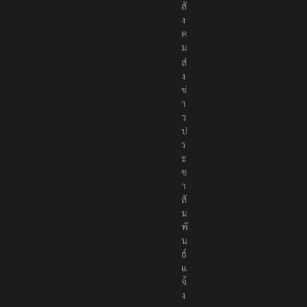
สั
ง
ค
ม
ส่
ง
ข่
า
ว
ป
ร
ะ
ช
า
สั
ม
พั
น
ธ์
แ
จ้
ง