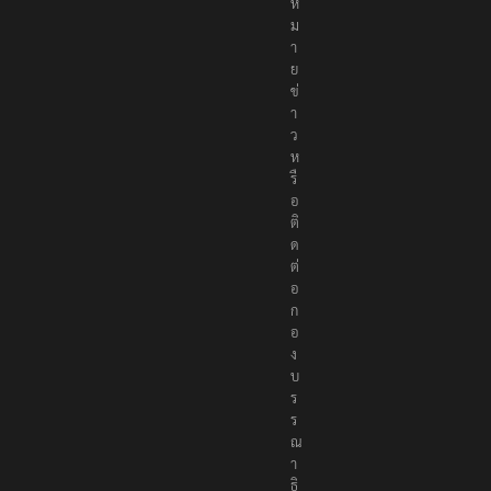
ห
ม
า
ย
ข่
า
ว
ห
รื
อ
ติ
ด
ต่
อ
ก
อ
ง
บ
ร
ร
ณ
า
ธิ