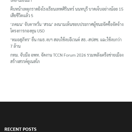
คืบหน้าเหตุกราดยิงโรงเรียนเทพศิรินทร์ นนทบุรี บาดเจ็บอย่างน้อย 15
เสียชีวิตแล้ว 5
‘ภคมน’ จับตาหวั่น ‘สรณ’ ลงนามเห็นชอบประกาศผู้ชนะจัดซื้อจัดจ้าง
โครงการกองทุน USO
‘หมอสุภัทร’ ยื่น กมธ.งบฯ สอบใช้งบอีเวนต์ สธ.-สปสช. แฉcใช้งบกว่า
7 ล้าน
กทม. จับมือ อพท. จัดงาน TCCN Forum 2026 รวมพลังเครือข่ายเมือง
สร้างสรรค์ยูเนสโก
RECENT POSTS