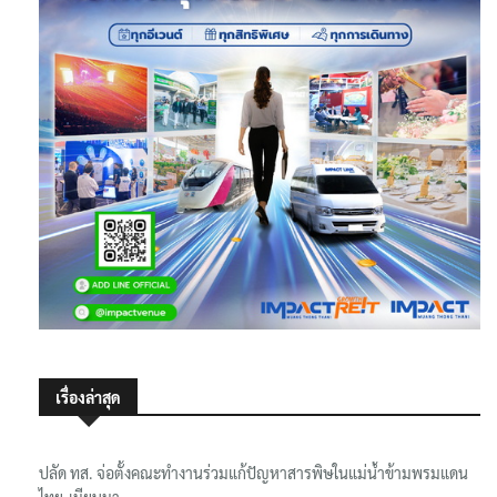
เรื่องล่าสุด
ปลัด ทส. จ่อตั้งคณะทำงานร่วมแก้ปัญหาสารพิษในแม่น้ำข้ามพรมแดน
ไทย-เมียนมา