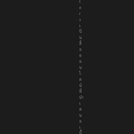
t
e
r
s
เ
ป็
น
สื่
อ
อ
อ
น
ไ
ล
น์
ที่
นำ
เ
ส
น
อ
เ
นื้