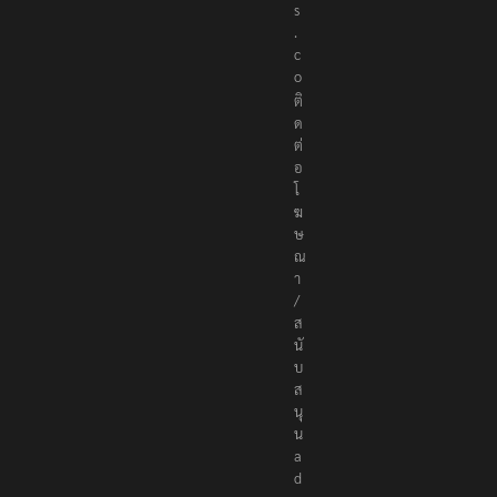
s
.
c
o
ติ
ด
ต่
อ
โ
ฆ
ษ
ณ
า
/
ส
นั
บ
ส
นุ
น
a
d