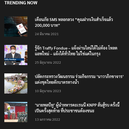
TRENDING NOW
เตือนภัย SMS หลอกลวง “คุณฝากเงินสำเร็จแล้ว
200,000 บาท”
24 มีนาคม 2021
รู้จัก Traffy Fondue – แจ้งผ่านไลน์ได้ไม่ต้อง โหลด
แอพใหม่ – แจ้งได้ทั่วไทย ไม่ใช่แค่ในกรุง
25 มิถุนายน 2022
ปลัดกระทรวงวัฒนธรรม ร่วมกิจกรรม ‘นาวาภิกขาจาร’
แต่งชุดไทยตักบาตรทางน้ำ
10 มิถุนายน 2023
‘นายพลบีทู’ ผู้นำทหารคะเรนนี KNPP ลั่นสู้รบ ครั้งนี้
เป็นครั้งสุดท้าย ที่ประชาชนต้องชนะ
13 มกราคม 2022