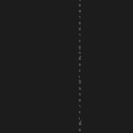
อ
ห
า
อ
ย่
า
ง
ถู
ก
ต้
อ
ง
เ
ป็
น
ก
ล
า
ง
เ
พื่
อ