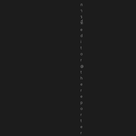
ก
า
ร
ที่
e
d
i
t
o
r
@
t
h
e
r
e
p
o
r
t
e
r