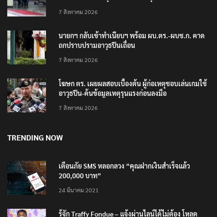
7 สิงหาคม 2026
นายกฯ กลับเข้าทำเนียบฯ พร้อม ผบ.ตร.-ผบช.ก. คาด
ถกปราบปรามอาวุธปืนเถื่อน
7 สิงหาคม 2026
โฆษก ตร. เผยผลสอบเบื้องต้น ผู้ก่อเหตุชอบเล่นเกมใช้
อาวุธปืน-ค้นข้อมูลเหตุรุนแรงก่อนลงมือ
7 สิงหาคม 2026
TRENDING NOW
เตือนภัย SMS หลอกลวง “คุณฝากเงินสำเร็จแล้ว
200,000 บาท”
24 มีนาคม 2021
รู้จัก Traffy Fondue – แจ้งผ่านไลน์ได้ไม่ต้อง โหลด