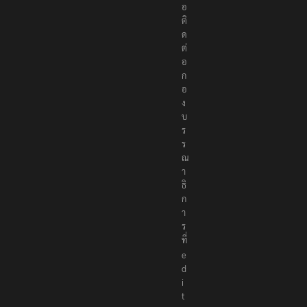
อ
ติ
ด
ต่
อ
ก
อ
ง
บ
ร
ร
ณ
า
ธิ
ก
า
ร
ที่
e
d
i
t