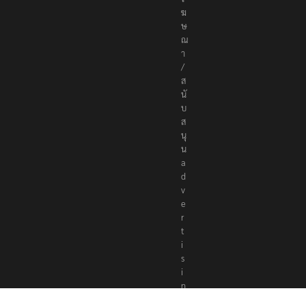
ฆ
ษ
ณ
า
/
ส
นั
บ
ส
นุ
น
a
d
v
e
r
t
i
s
i
n
g