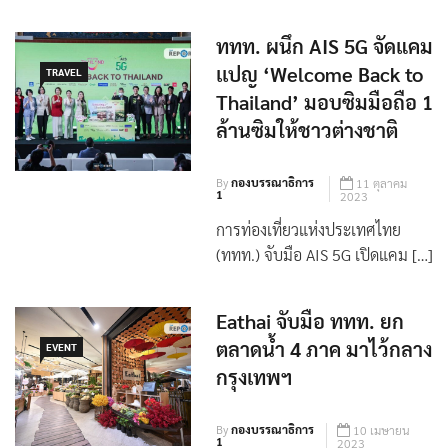
ททท. ผนึก AIS 5G จัดแคม
เเปญ ‘Welcome Back to
TRAVEL
Thailand’ มอบซิมมือถือ 1
ล้านซิมให้ชาวต่างชาติ
By
กองบรรณาธิการ
11 ตุลาคม
1
2023
การท่องเที่ยวแห่งประเทศไทย
(ททท.) จับมือ AIS 5G เปิดแคม […]
Eathai จับมือ ททท. ยก
ตลาดน้ำ 4 ภาค มาไว้กลาง
EVENT
กรุงเทพฯ
By
กองบรรณาธิการ
10 เมษายน
1
2023