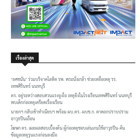
เรื่องล่าสุด
‘ยศชนัน’ ร่วมบริจาคโลหิต รพ. พระนั่งเกล้า ช่วยเหยื่อเหตุ รร.
เทพศิรินทร์ นนทบุรี
ตร. อยู่ระหว่างสอบสวนแรงจูงใจ เหตุยิงในโรงเรียนเทพศิรินทร์ นนทบุรี
พบเด็กก่อเหตุเครียดเรื่องเรียน
นายกฯ กลับเข้าทำเนียบฯ พร้อม ผบ.ตร.-ผบช.ก. คาดถกปราบปราม
อาวุธปืนเถื่อน
โฆษก ตร. เผยผลสอบเบื้องต้น ผู้ก่อเหตุชอบเล่นเกมใช้อาวุธปืน-ค้น
ข้อมูลเหตุรุนแรงก่อนลงมือ