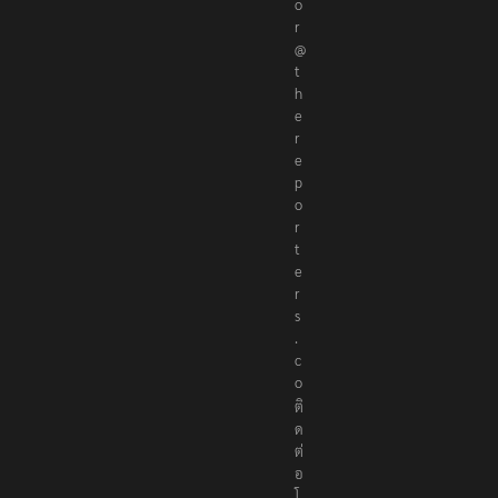
o
r
@
t
h
e
r
e
p
o
r
t
e
r
s
.
c
o
ติ
ด
ต่
อ
โ