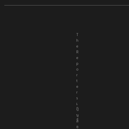
T
h
e
R
e
p
o
r
t
e
r
s
เ
ป็
น
สื่
อ