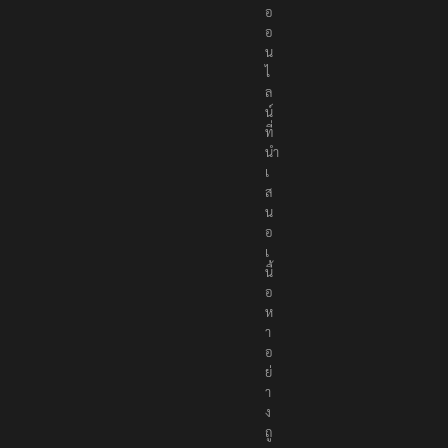
อ
อ
น
ไ
ล
น์
ที่
นำ
เ
ส
น
อ
เ
นื้
อ
ห
า
อ
ย่
า
ง
ถู