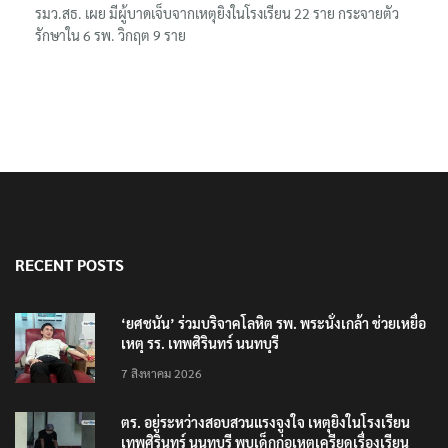
รมว.สธ. เผย มีผู้บาดเจ็บจากเหตุยิงในโรงเรียน 22 ราย กระจายตัว
รักษาใน 6 รพ. วิกฤต 9 ราย
RECENT POSTS
‘ยศชนัน’ ร่วมบริจาคโลหิต รพ. พระนั่งเกล้า ช่วยเหยื่อ
เหตุ รร. เทพศิรินทร์ นนทบุรี
7 สิงหาคม 2026
ตร. อยู่ระหว่างสอบสวนแรงจูงใจ เหตุยิงในโรงเรียน
เทพศิรินทร์ นนทบุรี พบเด็กก่อเหตุเครียดเรื่องเรียน