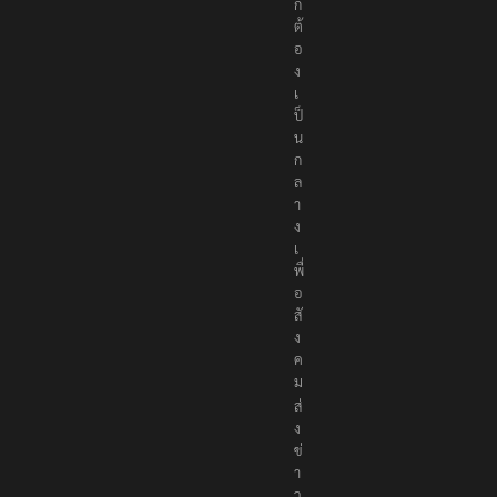
ก
ต้
อ
ง
เ
ป็
น
ก
ล
า
ง
เ
พื่
อ
สั
ง
ค
ม
ส่
ง
ข่
า
ว