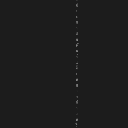
ป
ร
ะ
ช
า
สั
ม
พั
น
ธ์
แ
จ้
ง
ห
ม
า
ย
ข่
า
ว
ห
รื