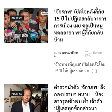
‘จักรภพ’ เปิดใจหลังลี้ภัย
15 ปี ไม่ปฏิเสธกลับวงการ
POLITICS
การเมือง เผย ขอเป็นหนู
ทดลองยา พาผู้ลี้ภัยกลับ
บ้าน
By
กองบรรณาธิการ
28 มีนาคม
1
2024
‘จักรภพ เพ็ญแข’ เปิดใจหลังลี้ภัย
15 ปี ไม่ปฏิเสธกลับวงก […]
ตำรวจนำตัว ’จักรภพ‘ ถึง
กองปราบฯ ทนาย – น้อง
POLITICS
สาวรุดเข้าพบ ย้ำ เจ้าตัว
ปฏิเสธทุกข้อกล่าวหา