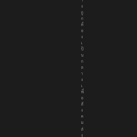
ง
ถู
ก
ต้
อ
ง
เ
ป็
น
ก
ล
า
ง
เ
พื่
อ
สั
ง
ค
ม
ส่
ง