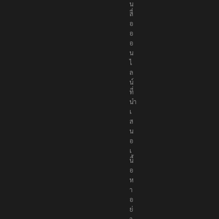
น
สื่
อ
อ
อ
น
ไ
ล
น์
ที่
นำ
เ
ส
น
อ
เ
นื้
อ
ห
า
อ
ย่
า