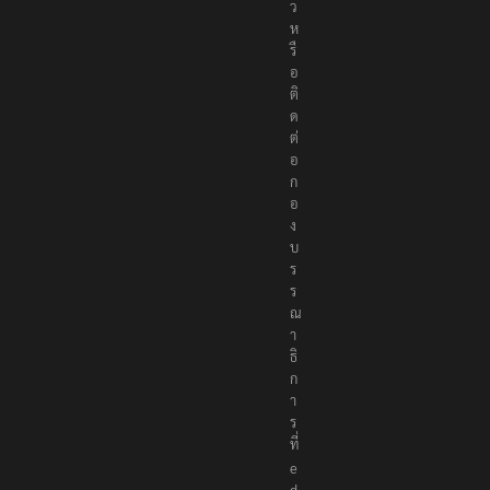
ว
ห
รื
อ
ติ
ด
ต่
อ
ก
อ
ง
บ
ร
ร
ณ
า
ธิ
ก
า
ร
ที่
e
d