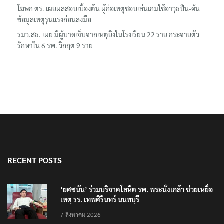
โฆษก ตร. เผยผลสอบเบื้องต้น ผู้ก่อเหตุชอบเล่นเกมใช้อาวุธปืน-ค้น
ข้อมูลเหตุรุนแรงก่อนลงมือ
รมว.สธ. เผย มีผู้บาดเจ็บจากเหตุยิงในโรงเรียน 22 ราย กระจายตัว
รักษาใน 6 รพ. วิกฤต 9 ราย
RECENT POSTS
‘ยศชนัน’ ร่วมบริจาคโลหิต รพ. พระนั่งเกล้า ช่วยเหยื่อ
เหตุ รร. เทพศิรินทร์ นนทบุรี
7 สิงหาคม 2026