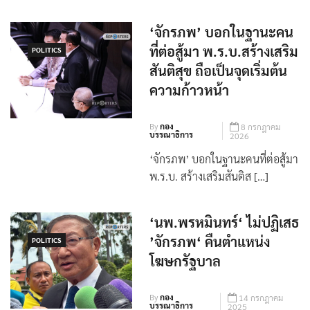
‘จักรภพ’ บอกในฐานะคน
ที่ต่อสู้มา พ.ร.บ.สร้างเสริม
POLITICS
สันติสุข ถือเป็นจุดเริ่มต้น
ความก้าวหน้า
By
กอง
8 กรกฎาคม
บรรณาธิการ
2026
‘จักรภพ’ บอกในฐานะคนที่ต่อสู้มา
พ.ร.บ. สร้างเสริมสันติส […]
‘นพ.พรหมินทร์‘ ไม่ปฏิเสธ
’จักรภพ‘ คืนตำแหน่ง
POLITICS
โฆษกรัฐบาล
By
กอง
14 กรกฎาคม
บรรณาธิการ
2025