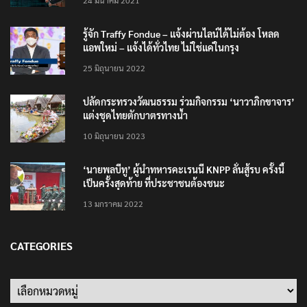
รู้จัก Traffy Fondue – แจ้งผ่านไลน์ได้ไม่ต้อง โหลด
แอพใหม่ – แจ้งได้ทั่วไทย ไม่ใช่แค่ในกรุง
25 มิถุนายน 2022
ปลัดกระทรวงวัฒนธรรม ร่วมกิจกรรม ‘นาวาภิกขาจาร’
แต่งชุดไทยตักบาตรทางน้ำ
10 มิถุนายน 2023
‘นายพลบีทู’ ผู้นำทหารคะเรนนี KNPP ลั่นสู้รบ ครั้งนี้
เป็นครั้งสุดท้าย ที่ประชาชนต้องชนะ
13 มกราคม 2022
CATEGORIES
Categories