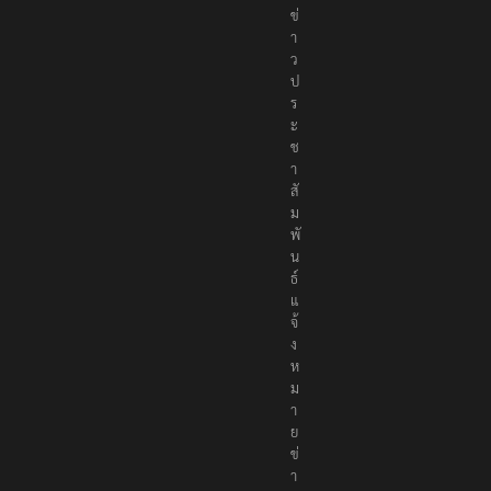
ข่
า
ว
ป
ร
ะ
ช
า
สั
ม
พั
น
ธ์
แ
จ้
ง
ห
ม
า
ย
ข่
า