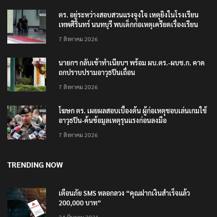
ตร. อยู่ระหว่างสอบสวนแรงจูงใจ เหตุยิงในโรงเรียน
เทพศิรินทร์ นนทบุรี พบเด็กก่อเหตุเครียดเรื่องเรียน
7 สิงหาคม 2026
นายกฯ กลับเข้าทำเนียบฯ พร้อม ผบ.ตร.-ผบช.ก. คาด
ถกปราบปรามอาวุธปืนเถื่อน
7 สิงหาคม 2026
โฆษก ตร. เผยผลสอบเบื้องต้น ผู้ก่อเหตุชอบเล่นเกมใช้
อาวุธปืน-ค้นข้อมูลเหตุรุนแรงก่อนลงมือ
7 สิงหาคม 2026
TRENDING NOW
เตือนภัย SMS หลอกลวง “คุณฝากเงินสำเร็จแล้ว
200,000 บาท”
24 มีนาคม 2021