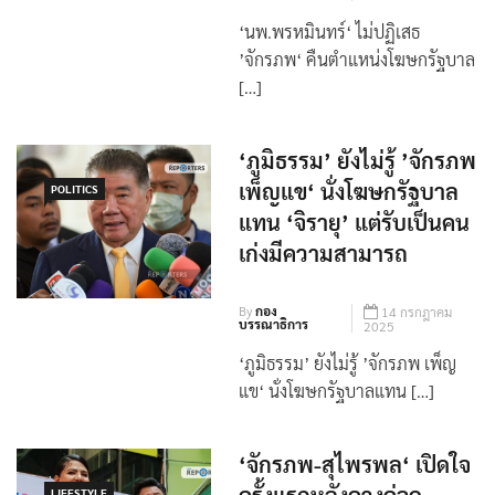
‘นพ.พรหมินทร์‘ ไม่ปฏิเสธ
’จักรภพ‘ คืนตำแหน่งโฆษกรัฐบาล
[…]
‘ภูมิธรรม’ ยังไม่รู้ ’จักรภพ
เพ็ญแข‘ นั่งโฆษกรัฐบาล
POLITICS
แทน ‘จิรายุ’ แต่รับเป็นคน
เก่งมีความสามารถ
By
กอง
14 กรกฎาคม
บรรณาธิการ
2025
‘ภูมิธรรม’ ยังไม่รู้ ’จักรภพ เพ็ญ
แข‘ นั่งโฆษกรัฐบาลแทน […]
‘จักรภพ-สุไพรพล‘ เปิดใจ
LIFESTYLE