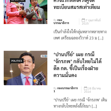
ครั้งแรกหลังควงคู่จด
ทะเบียนสมรสเท่าเทียม
By
กอง
7 กุมภาพันธ์
บรรณาธิการ
2025
เป็นกำลังใจให้กลุ่มหลากหลายทาง
เพศ เตรียมฉลองวิวาห์ 23 ม […]
‘ปานปรีย์’ เผย กรณี
‘จักรภพ’ กลับไทยไม่ได้
POLITICS
ดีล กต. ชี้เป็นเรื่องฝ่าย
ความมั่นคง
By
กองบรรณาธิการ
28 มีนาคม
1
2024
‘ปานปรีย์’ เผย กรณี ‘จักรภพ’ เดิน
ทางกลับไทยหลังลี้ภัยมา […]