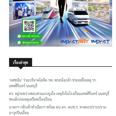
เรื่องล่าสุด
‘ยศชนัน’ ร่วมบริจาคโลหิต รพ. พระนั่งเกล้า ช่วยเหยื่อเหตุ รร.
เทพศิรินทร์ นนทบุรี
ตร. อยู่ระหว่างสอบสวนแรงจูงใจ เหตุยิงในโรงเรียนเทพศิรินทร์ นนทบุรี
พบเด็กก่อเหตุเครียดเรื่องเรียน
นายกฯ กลับเข้าทำเนียบฯ พร้อม ผบ.ตร.-ผบช.ก. คาดถกปราบปราม
อาวุธปืนเถื่อน