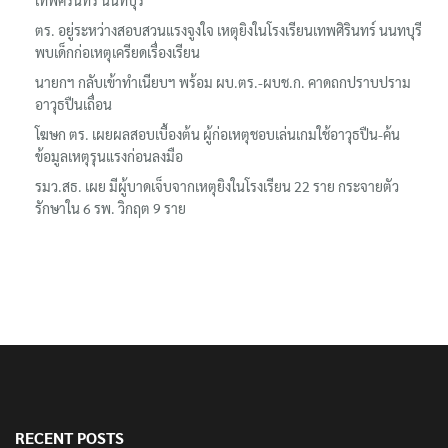
ตร. อยู่ระหว่างสอบสวนแรงจูงใจ เหตุยิงในโรงเรียนเทพศิรินทร์ นนทบุรี
พบเด็กก่อเหตุเครียดเรื่องเรียน
นายกฯ กลับเข้าทำเนียบฯ พร้อม ผบ.ตร.-ผบช.ก. คาดถกปราบปราม
อาวุธปืนเถื่อน
โฆษก ตร. เผยผลสอบเบื้องต้น ผู้ก่อเหตุชอบเล่นเกมใช้อาวุธปืน-ค้น
ข้อมูลเหตุรุนแรงก่อนลงมือ
รมว.สธ. เผย มีผู้บาดเจ็บจากเหตุยิงในโรงเรียน 22 ราย กระจายตัว
รักษาใน 6 รพ. วิกฤต 9 ราย
RECENT POSTS