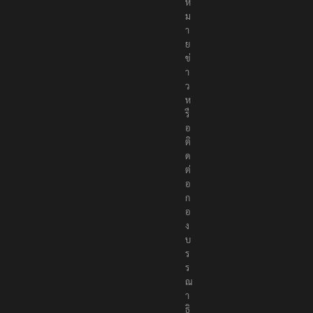
ห
ม
า
ย
ข่
า
ว
ห
รื
อ
ติ
ด
ต่
อ
ก
อ
ง
บ
ร
ร
ณ
า
ธิ