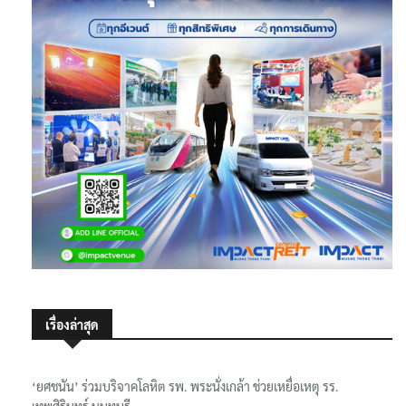
เรื่องล่าสุด
‘ยศชนัน’ ร่วมบริจาคโลหิต รพ. พระนั่งเกล้า ช่วยเหยื่อเหตุ รร.
เทพศิรินทร์ นนทบุรี