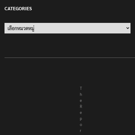
CATEGORIES
Categories
T
h
e
R
e
p
o
r