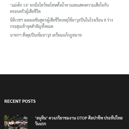
ลอรีอัลโชว์ผลประกอบการครึ่งปีแรกโต 6.5% กวาดรายได้ 2.3 หมื่น
ล้านยูโร คว้าไลเซนส์ ‘กุชชี่’ 50 ปี พร้อมส่ง 4 แบรนด์ใหม่บุกตลาดไทย
‘แม่เด็ก 14’ ยกมือไหว้ขอโทษทั้งน้ำตาและแสดงความเสียใจกับ
ครอบครัวผู้เสียชีวิต
นิติเวชฯ เผยผลชันสูตรผู้เสียชีวิตเหตุใช้อาวุธปืนในโรงเรียน 8 ร่าง
กระสุนเข้าจุดสำคัญทั้งหมด
นายกฯ สั่งคุมปืนเข้มอาวุธ เตรียมแก้กฎหมาย
RECENT POSTS