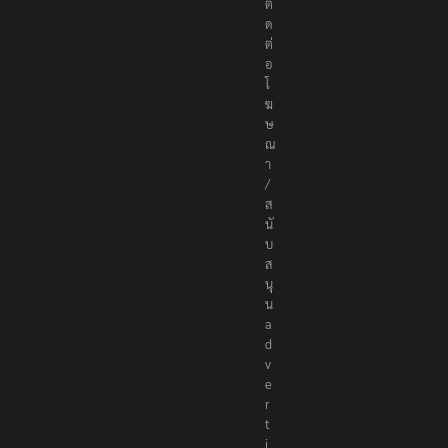
c
o
ติ
ด
ต่
อ
โ
ฆ
ษ
ณ
า
/
ส
นั
บ
ส
นุ
น
a
d
v
e
r