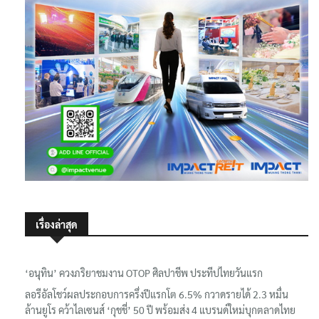
เรื่องล่าสุด
‘อนุทิน’ ควงภริยาชมงาน OTOP ศิลปาชีพ ประทีปไทยวันแรก