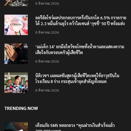
‘อนุทิน’ ควงภริยาชมงาน OTOP ศิลปาชีพ ประทีปไทย
วันแรก
8 สิงหาคม 2026
ลอรีอัลโชว์ผลประกอบการครึ่งปีแรกโต 6.5% กวาดราย
ได้ 2.3 หมื่นล้านยูโร คว้าไลเซนส์ ‘กุชชี่’ 50 ปี พร้อมส่ง
4 แบรนด์ใหม่บุกตลาดไทย
8 สิงหาคม 2026
‘แม่เด็ก 14’ ยกมือไหว้ขอโทษทั้งน้ำตาและแสดงความ
เสียใจกับครอบครัวผู้เสียชีวิต
8 สิงหาคม 2026
นิติเวชฯ เผยผลชันสูตรผู้เสียชีวิตเหตุใช้อาวุธปืนใน
โรงเรียน 8 ร่าง กระสุนเข้าจุดสำคัญทั้งหมด
8 สิงหาคม 2026
TRENDING NOW