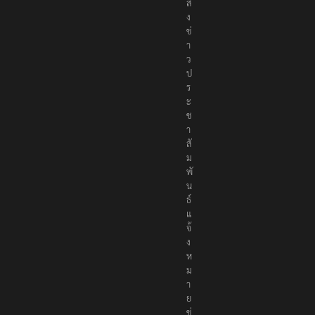
ค
ม
ส่
ง
ข่
า
ว
ป
ร
ะ
ช
า
สั
ม
พั
น
ธ์
แ
จ้
ง
ห
ม
า