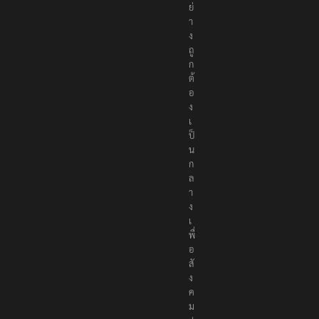
า
อ
ย่
า
ง
ถู
ก
ต้
อ
ง
เ
ป็
น
ก
ล
า
ง
เ
พื่
อ
สั
ง