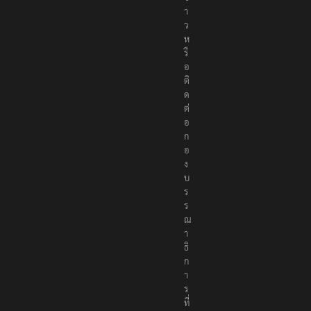
ย
ข่
า
ว
ห
รื
อ
ติ
ด
ต่
อ
ก
อ
ง
บ
ร
ร
ณ
า
ธิ
ก
า