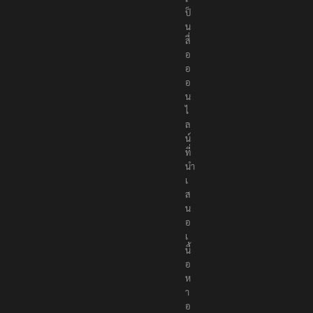
r
s
เ
ป็
น
สื่
อ
อ
อ
น
ไ
ล
น์
ที่
นำ
เ
ส
น
อ
เ
นื้
อ
ห