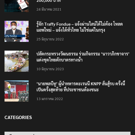
เตือนภัย SMS หลอกลวง “คุณฝากเงินสำเร็จแล้ว
200,000 บาท”
24 มีนาคม 2021
รู้จัก Traffy Fondue – แจ้งผ่านไลน์ได้ไม่ต้อง โหลด
แอพใหม่ – แจ้งได้ทั่วไทย ไม่ใช่แค่ในกรุง
25 มิถุนายน 2022
ปลัดกระทรวงวัฒนธรรม ร่วมกิจกรรม ‘นาวาภิกขาจาร’
แต่งชุดไทยตักบาตรทางน้ำ
10 มิถุนายน 2023
‘นายพลบีทู’ ผู้นำทหารคะเรนนี KNPP ลั่นสู้รบ ครั้งนี้
เป็นครั้งสุดท้าย ที่ประชาชนต้องชนะ
13 มกราคม 2022
CATEGORIES