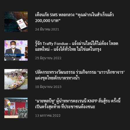
TRENDING NOW
เตือนภัย SMS หลอกลวง “คุณฝากเงินสำเร็จแล้ว
200,000 บาท”
24 มีนาคม 2021
รู้จัก Traffy Fondue – แจ้งผ่านไลน์ได้ไม่ต้อง โหลด
แอพใหม่ – แจ้งได้ทั่วไทย ไม่ใช่แค่ในกรุง
25 มิถุนายน 2022
ปลัดกระทรวงวัฒนธรรม ร่วมกิจกรรม ‘นาวาภิกขาจาร’
แต่งชุดไทยตักบาตรทางน้ำ
10 มิถุนายน 2023
‘นายพลบีทู’ ผู้นำทหารคะเรนนี KNPP ลั่นสู้รบ ครั้งนี้
เป็นครั้งสุดท้าย ที่ประชาชนต้องชนะ
13 มกราคม 2022