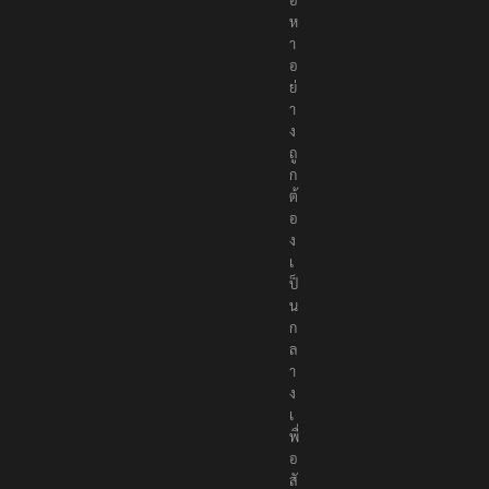
อ
ห
า
อ
ย่
า
ง
ถู
ก
ต้
อ
ง
เ
ป็
น
ก
ล
า
ง
เ
พื่
อ