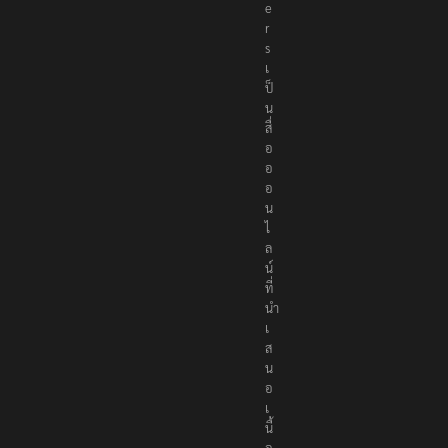
t
e
r
s
เ
ป็
น
สื่
อ
อ
อ
น
ไ
ล
น์
ที่
นำ
เ
ส
น
อ
เ
นื้