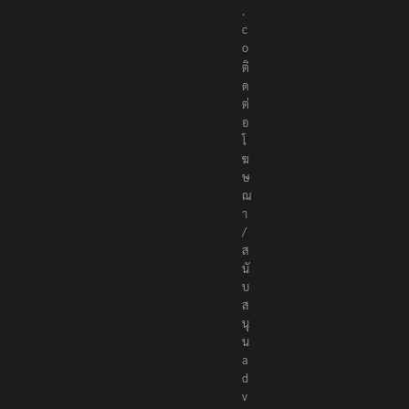
s
.
c
o
ติ
ด
ต่
อ
โ
ฆ
ษ
ณ
า
/
ส
นั
บ
ส
นุ
น
a
d