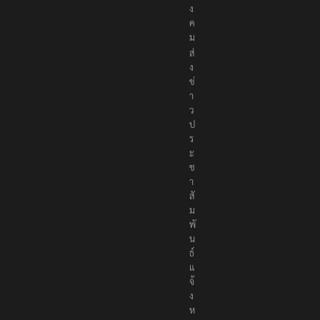
สั
ง
ค
ม
ส่
ง
ข่
า
ว
ป
ร
ะ
ช
า
สั
ม
พั
น
ธ์
แ
จ้
ง