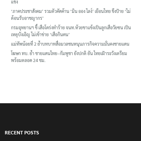
รมว.ทส. ให้กำลังใจทีมติดตามเสือโคร่งทำร้ายเจ้าหน้าที่เขตฯห้วยขา
แข้ง
‘ภาคประชาสังคม’ รวมตัวคัดค้าน ‘มิน ออง ไลง์’ เยือนไทย ขึงป้าย ‘ไม่
ต้อนรับอาชญากร’
กรมอุทยานฯ ชี้ เสือโคร่งทำร้าย จนท.ห้วยขาแข้งเป็นลูกเสือวัยซน เป็น
เหตุบังเอิญ ไม่เข้าข่าย ‘เสือกินคน’
แม่ทัพน้อยที่ 2 ย้ำบทบาทสื่อมวลชนหนุนภารกิจความมั่นคงชายแดน
โฆษก ทบ. ย้ำ ชายแดนไทย–กัมพูชา ยังปกติ ยัน ไทยเฝ้าระวังเตรียม
พร้อมตลอด 24 ชม.
RECENT POSTS