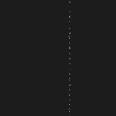
ห
ม
า
ย
ข่
า
ว
ห
รื
อ
ติ
ด
ต่
อ
ก
อ
ง
บ
ร
ร
ณ
า
ธิ