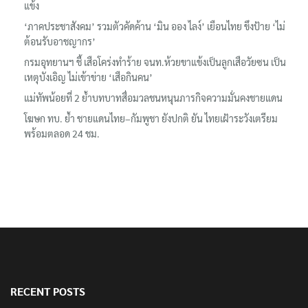
รมว.ทส. ให้กำลังใจทีมติดตามเสือโคร่งทำร้ายเจ้าหน้าที่เขตฯห้วยขา
แข้ง
‘ภาคประชาสังคม’ รวมตัวคัดค้าน ‘มิน ออง ไลง์’ เยือนไทย ขึงป้าย ‘ไม่
ต้อนรับอาชญากร’
กรมอุทยานฯ ชี้ เสือโคร่งทำร้าย จนท.ห้วยขาแข้งเป็นลูกเสือวัยซน เป็น
เหตุบังเอิญ ไม่เข้าข่าย ‘เสือกินคน’
แม่ทัพน้อยที่ 2 ย้ำบทบาทสื่อมวลชนหนุนภารกิจความมั่นคงชายแดน
โฆษก ทบ. ย้ำ ชายแดนไทย–กัมพูชา ยังปกติ ยัน ไทยเฝ้าระวังเตรียม
พร้อมตลอด 24 ชม.
RECENT POSTS