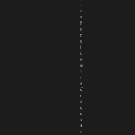
s
.
c
o
ติ
ด
ต่
อ
โ
ฆ
ษ
ณ
า
/
ส
นั
บ
ส
นุ
น
a
d