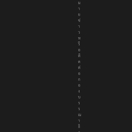
ห
ม
า
ย
ข่
า
ว
ห
รื
อ
ติ
ด
ต่
อ
ก
อ
ง
บ
ร
ร
ณ
า