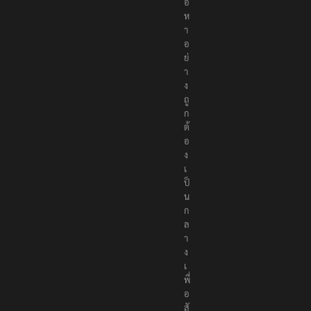
นื้
อ
ห
า
อ
ย่
า
ง
ถู
ก
ต้
อ
ง
เ
ป็
น
ก
ล
า
ง
เ
พื่
อ