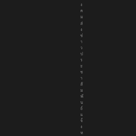
สั
ง
ค
ม
ส่
ง
ข่
า
ว
ป
ร
ะ
ช
า
สั
ม
พั
น
ธ์
แ
จ้
ง