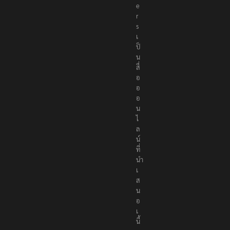
t
e
r
s
เ
ป็
น
สื่
อ
อ
อ
น
ไ
ล
น์
ที่
นำ
เ
ส
น
อ
เ