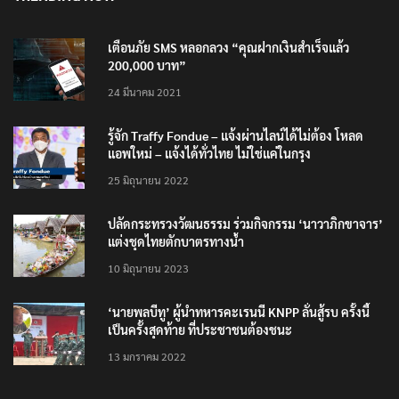
TRENDING NOW
เตือนภัย SMS หลอกลวง “คุณฝากเงินสำเร็จแล้ว
200,000 บาท”
24 มีนาคม 2021
รู้จัก Traffy Fondue – แจ้งผ่านไลน์ได้ไม่ต้อง โหลด
แอพใหม่ – แจ้งได้ทั่วไทย ไม่ใช่แค่ในกรุง
25 มิถุนายน 2022
ปลัดกระทรวงวัฒนธรรม ร่วมกิจกรรม ‘นาวาภิกขาจาร’
แต่งชุดไทยตักบาตรทางน้ำ
10 มิถุนายน 2023
‘นายพลบีทู’ ผู้นำทหารคะเรนนี KNPP ลั่นสู้รบ ครั้งนี้
เป็นครั้งสุดท้าย ที่ประชาชนต้องชนะ
13 มกราคม 2022