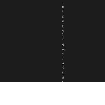
r
s
.
c
o
ติ
ด
ต่
อ
โ
ฆ
ษ
ณ
า
/
ส
นั
บ
ส
นุ
น
a