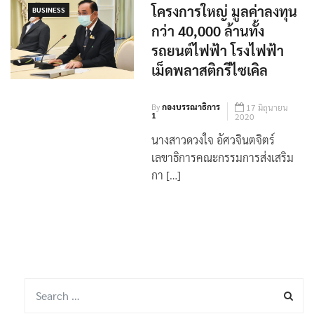
บอร์ดบีไอไอ ไฟเขียว 5
โครงการใหญ่ มูลค่าลงทุน
BUSINESS
กว่า 40,000 ล้านทั้ง
รถยนต์ไฟฟ้า โรงไฟฟ้า
เม็ดพลาสติกรีไซเคิล
By
กองบรรณาธิการ
17 มิถุนายน
1
2020
นางสาวดวงใจ อัศวจินตจิตร์
เลขาธิการคณะกรรมการส่งเสริม
กา […]