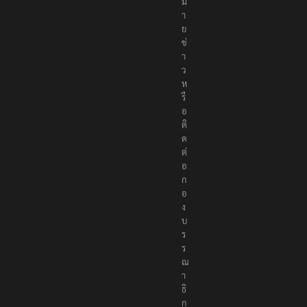
ง
ห
ม
า
ย
ข่
า
ว
ห
รื
อ
ติ
ด
ต่
อ
ก
อ
ง
บ
ร
ร
ณ
า