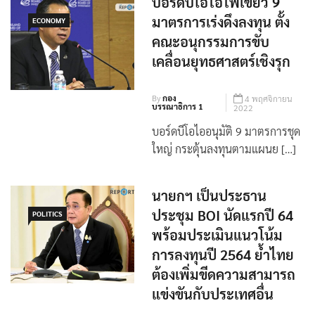
บอร์ดบีโอไอไฟเขียว 9
มาตรการเร่งดึงลงทุน ตั้ง
ECONOMY
คณะอนุกรรมการขับ
เคลื่อนยุทธศาสตร์เชิงรุก
By
กอง
4 พฤศจิกายน
บรรณาธิการ 1
2022
บอร์ดบีโอไออนุมัติ 9 มาตรการชุด
ใหญ่ กระตุ้นลงทุนตามแผนย […]
นายกฯ เป็นประธาน
ประชุม BOI นัดแรกปี 64
POLITICS
พร้อมประเมินแนวโน้ม
การลงทุนปี 2564 ย้ำไทย
ต้องเพิ่มขีดความสามารถ