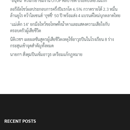
‘อนุทิน’ ควงภริยาชมงาน OTOP ศิลปาชีพ ประทีปไทยวันแรก
ลอรีอัลโชว์ผลประกอบการครึ่งปีแรกโต 6.5% กวาดรายได้ 2.3 หมื่น
ล้านยูโร คว้าไลเซนส์ ‘กุชชี่’ 50 ปี พร้อมส่ง 4 แบรนด์ใหม่บุกตลาดไทย
‘แม่เด็ก 14’ ยกมือไหว้ขอโทษทั้งน้ำตาและแสดงความเสียใจกับ
ครอบครัวผู้เสียชีวิต
นิติเวชฯ เผยผลชันสูตรผู้เสียชีวิตเหตุใช้อาวุธปืนในโรงเรียน 8 ร่าง
กระสุนเข้าจุดสำคัญทั้งหมด
นายกฯ สั่งคุมปืนเข้มอาวุธ เตรียมแก้กฎหมาย