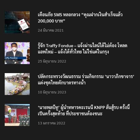
TRENDING NOW
เตือนภัย SMS หลอกลวง “คุณฝากเงินสำเร็จแล้ว
200,000 บาท”
24 มีนาคม 2021
รู้จัก Traffy Fondue – แจ้งผ่านไลน์ได้ไม่ต้อง โหลด
แอพใหม่ – แจ้งได้ทั่วไทย ไม่ใช่แค่ในกรุง
25 มิถุนายน 2022
ปลัดกระทรวงวัฒนธรรม ร่วมกิจกรรม ‘นาวาภิกขาจาร’
แต่งชุดไทยตักบาตรทางน้ำ
10 มิถุนายน 2023
‘นายพลบีทู’ ผู้นำทหารคะเรนนี KNPP ลั่นสู้รบ ครั้งนี้
เป็นครั้งสุดท้าย ที่ประชาชนต้องชนะ
13 มกราคม 2022