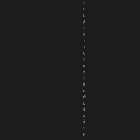
อ
สั
ง
ค
ม
ส่
ง
ข่
า
ว
ป
ร
ะ
ช
า
สั
ม
พั
น
ธ์
แ
จ้