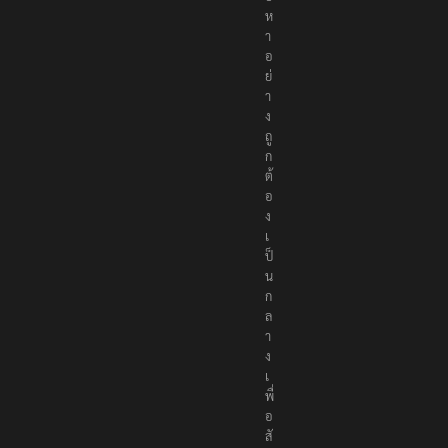
นื้
อ
ห
า
อ
ย่
า
ง
ถู
ก
ต้
อ
ง
เ
ป็
น
ก
ล
า
ง
เ
พื่