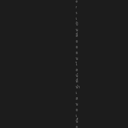
r
t
e
r
s
เ
ป็
น
สื่
อ
อ
อ
น
ไ
ล
น์
ที่
นำ
เ
ส
น
อ
เ