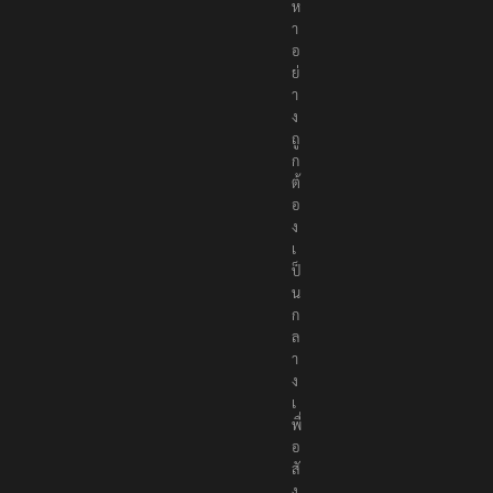
นื้
อ
ห
า
อ
ย่
า
ง
ถู
ก
ต้
อ
ง
เ
ป็
น
ก
ล
า
ง
เ
พื่