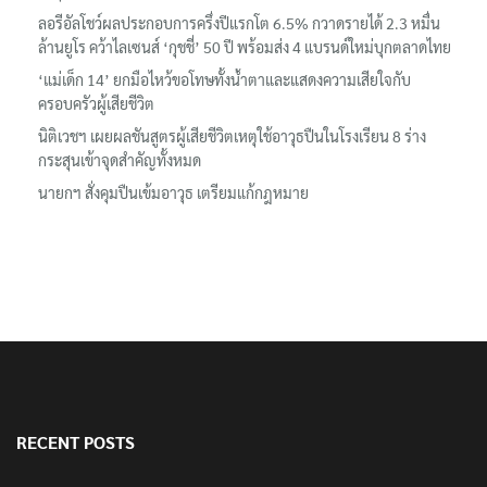
‘อนุทิน’ ควงภริยาชมงาน OTOP ศิลปาชีพ ประทีปไทยวันแรก
ลอรีอัลโชว์ผลประกอบการครึ่งปีแรกโต 6.5% กวาดรายได้ 2.3 หมื่น
ล้านยูโร คว้าไลเซนส์ ‘กุชชี่’ 50 ปี พร้อมส่ง 4 แบรนด์ใหม่บุกตลาดไทย
‘แม่เด็ก 14’ ยกมือไหว้ขอโทษทั้งน้ำตาและแสดงความเสียใจกับ
ครอบครัวผู้เสียชีวิต
นิติเวชฯ เผยผลชันสูตรผู้เสียชีวิตเหตุใช้อาวุธปืนในโรงเรียน 8 ร่าง
กระสุนเข้าจุดสำคัญทั้งหมด
นายกฯ สั่งคุมปืนเข้มอาวุธ เตรียมแก้กฎหมาย