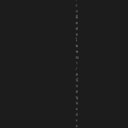
r
s
.
c
o
ติ
ด
ต่
อ
โ
ฆ
ษ
ณ
า
/
ส
นั
บ
ส
นุ
น
a
d