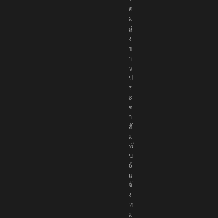
อ
สั
ง
ค
ม
ส่
ง
ข่
า
ว
ป
ร
ะ
ช
า
สั
ม
พั
น
ธ์
แ
จ้
ง