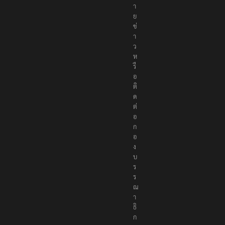
ห
ม
า
ย
ข่
า
ว
ห
รื
อ
ติ
ด
ต่
อ
ก
อ
ง
บ
ร
ร
ณ
า