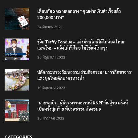
TRENDING NOW
เตือนภัย SMS หลอกลวง “คุณฝากเงินสำเร็จแล้ว
200,000 บาท”
24 มีนาคม 2021
รู้จัก Traffy Fondue – แจ้งผ่านไลน์ได้ไม่ต้อง โหลด
แอพใหม่ – แจ้งได้ทั่วไทย ไม่ใช่แค่ในกรุง
25 มิถุนายน 2022
ปลัดกระทรวงวัฒนธรรม ร่วมกิจกรรม ‘นาวาภิกขาจาร’
แต่งชุดไทยตักบาตรทางน้ำ
10 มิถุนายน 2023
‘นายพลบีทู’ ผู้นำทหารคะเรนนี KNPP ลั่นสู้รบ ครั้งนี้
เป็นครั้งสุดท้าย ที่ประชาชนต้องชนะ
13 มกราคม 2022