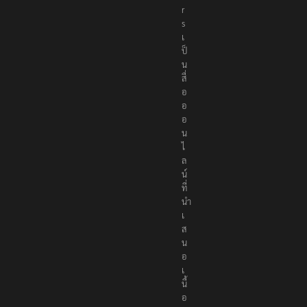
t
e
r
s
เ
ป็
น
สื่
อ
อ
อ
น
ไ
ล
น์
ที่
นำ
เ
ส
น
อ
เ