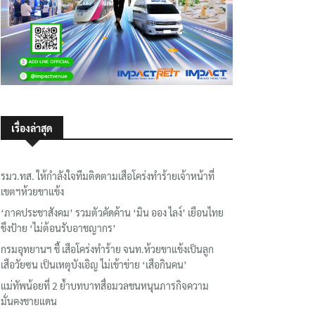
เรื่องล่าสุด
รมว.ทส. ให้กำลังใจทีมติดตามเสือโคร่งทำร้ายเจ้าหน้าที่
เขตฯห้วยขาแข้ง
‘ภาคประชาสังคม’ รวมตัวคัดค้าน ‘มิน ออง ไลง์’ เยือนไทย
ขึงป้าย ‘ไม่ต้อนรับอาชญากร’
กรมอุทยานฯ ชี้ เสือโคร่งทำร้าย จนท.ห้วยขาแข้งเป็นลูก
เสือวัยซน เป็นเหตุบังเอิญ ไม่เข้าข่าย ‘เสือกินคน’
แม่ทัพน้อยที่ 2 ย้ำบทบาทสื่อมวลชนหนุนภารกิจความ
มั่นคงชายแดน