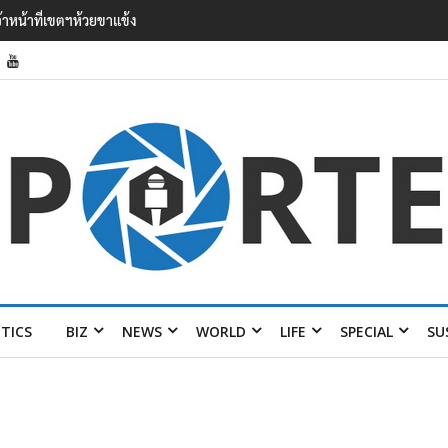
มิน ออง ไลง์’ เยือนไทย ขึงป้าย ‘ไม่
ITICS
BIZ
NEWS
WORLD
LIFE
SPECIAL
SU