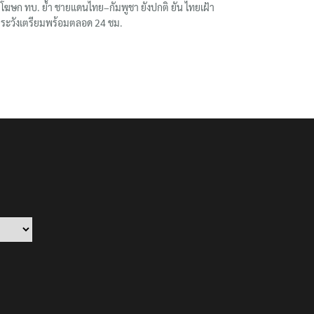
โฆษก ทบ. ย้ำ ชายแดนไทย–กัมพูชา ยังปกติ ยัน ไทยเฝ้า
ระวังเตรียมพร้อมตลอด 24 ชม.