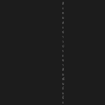
ง
ค
ม
ส่
ง
ข่
า
ว
ป
ร
ะ
ช
า
สั
ม
พั
น
ธ์
แ
จ้
ง
ห