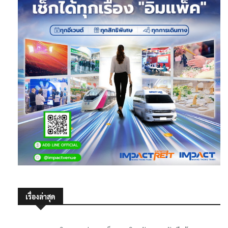
เรื่องล่าสุด
‘SEC Watch’ เดินขบวนล่าลายเซ็น ‘อนุทิน’ รับทราบบันทึกข้อตกลง