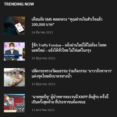
เตือนภัย SMS หลอกลวง “คุณฝากเงินสำเร็จแล้ว
200,000 บาท”
24 มีนาคม 2021
รู้จัก Traffy Fondue – แจ้งผ่านไลน์ได้ไม่ต้อง โหลด
แอพใหม่ – แจ้งได้ทั่วไทย ไม่ใช่แค่ในกรุง
25 มิถุนายน 2022
ปลัดกระทรวงวัฒนธรรม ร่วมกิจกรรม ‘นาวาภิกขาจาร’
แต่งชุดไทยตักบาตรทางน้ำ
10 มิถุนายน 2023
‘นายพลบีทู’ ผู้นำทหารคะเรนนี KNPP ลั่นสู้รบ ครั้งนี้
เป็นครั้งสุดท้าย ที่ประชาชนต้องชนะ
13 มกราคม 2022