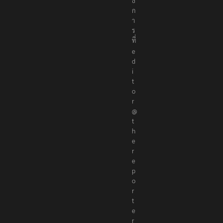
ก
า
ร
ที่
e
d
i
t
o
r
@
t
h
e
r
e
p
o
r
t
e
r
s