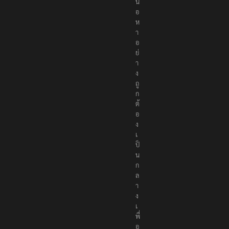
อ
ห
า
อ
ย่
า
ง
ถู
ก
ต้
อ
ง
เ
ป็
น
ก
ล
า
ง
เ
พื่
อ
สั