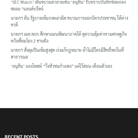
ชะลอ “แลนด์บริดจ์
นายกฯ ยัน รัฐบาลเข้มงวดเอาผิด ขบวนการออกบัตรประชาชน ให้ต่าง
ชาติ
นายกฯ เผย คกก.ศึกษาแผนพัฒนาภาคใต้ ดูความคุ้มค่าทางเศรษฐกิจ
หวังเชื่อมโยง 2 ชายฝั่ง
นายกฯ สั่งคุมปืนเข้มสูงสุด เร่งแก้กฎหมาย-ย้ำไม่มีใครมีสิทธิ์พกในที่
สาธารณะ
‘อนุทิน’ แจงโพสต์ “วิ่งหัวชนกำแพง” แค่ไว้สอน-เตือนตัวเอง
RECENT POSTS