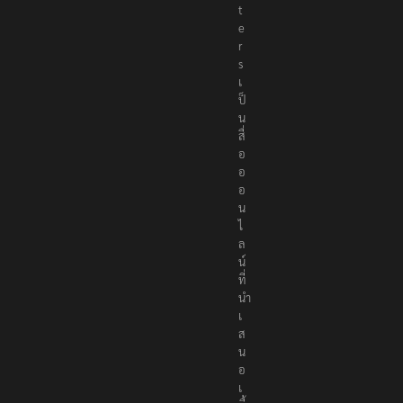
e
r
s
เ
ป็
น
สื่
อ
อ
อ
น
ไ
ล
น์
ที่
นำ
เ
ส
น
อ
เ
นื้