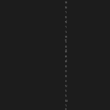
ม
า
ย
ข่
า
ว
ห
รื
อ
ติ
ด
ต่
อ
ก
อ
ง
บ
ร
ร
ณ
า
ธิ