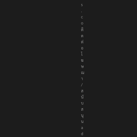
.
c
o
ติ
ด
ต่
อ
โ
ฆ
ษ
ณ
า
/
ส
นั
บ
ส
นุ
น
a
d
v