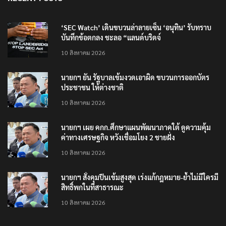
‘SEC Watch’ เดินขบวนล่าลายเซ็น ‘อนุทิน’ รับทราบ
บันทึกข้อตกลง ชะลอ “แลนด์บริดจ์
10 สิงหาคม 2026
นายกฯ ยัน รัฐบาลเข้มงวดเอาผิด ขบวนการออกบัตร
ประชาชน ให้ต่างชาติ
10 สิงหาคม 2026
นายกฯ เผย คกก.ศึกษาแผนพัฒนาภาคใต้ ดูความคุ้ม
ค่าทางเศรษฐกิจ หวังเชื่อมโยง 2 ชายฝั่ง
10 สิงหาคม 2026
นายกฯ สั่งคุมปืนเข้มสูงสุด เร่งแก้กฎหมาย-ย้ำไม่มีใครมี
สิทธิ์พกในที่สาธารณะ
10 สิงหาคม 2026
TRENDING NOW