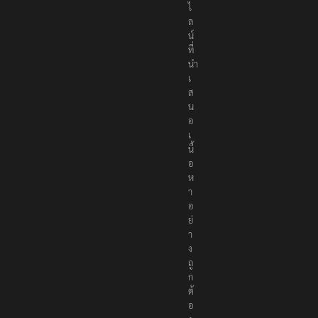
อ
น
ไ
ล
น์
ที่
นำ
เ
ส
น
อ
เ
นื้
อ
ห
า
อ
ย่
า
ง
ถู
ก