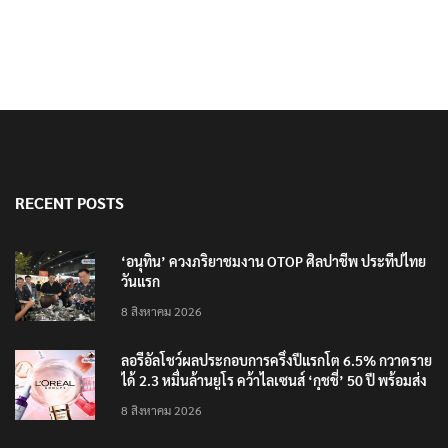
นายกฯ สั่งคุมปืนเข้มอาวุธ เตรียมแก้กฎหมาย
RECENT POSTS
‘อนุทิน’ ควงภริยาชมงาน OTOP ศิลปาชีพ ประทีปไทย
วันแรก
8 สิงหาคม 2026
ลอรีอัลโชว์ผลประกอบการครึ่งปีแรกโต 6.5% กวาดราย
ได้ 2.3 หมื่นล้านยูโร คว้าไลเซนส์ ‘กุชชี่’ 50 ปี พร้อมส่ง
4 แบรนด์ใหม่บุกตลาดไทย