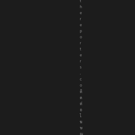
r
@
t
h
e
r
e
p
o
r
t
e
r
s
.
c
o
ติ
ด
ต่
อ
โ
ฆ