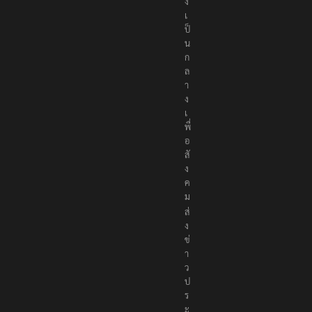
ต้
อ
ง
เ
ป็
น
ก
ล
า
ง
เ
พื่
อ
สั
ง
ค
ม
ส่
ง
ข่
า
ว
ป