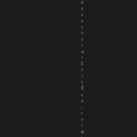
ติ
ด
ต่
อ
ก
อ
ง
บ
ร
ร
ณ
า
ธิ
ก
า
ร
ที่
e
d
i
t
o