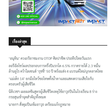
เรื่องล่าสุด
‘อนุทิน’ ควงภริยาชมงาน OTOP ศิลปาชีพ ประทีปไทยวันแรก
ลอรีอัลโชว์ผลประกอบการครึ่งปีแรกโต 6.5% กวาดรายได้ 2.3 หมื่น
ล้านยูโร คว้าไลเซนส์ ‘กุชชี่’ 50 ปี พร้อมส่ง 4 แบรนด์ใหม่บุกตลาดไทย
‘แม่เด็ก 14’ ยกมือไหว้ขอโทษทั้งน้ำตาและแสดงความเสียใจกับ
ครอบครัวผู้เสียชีวิต
นิติเวชฯ เผยผลชันสูตรผู้เสียชีวิตเหตุใช้อาวุธปืนในโรงเรียน 8 ร่าง
กระสุนเข้าจุดสำคัญทั้งหมด