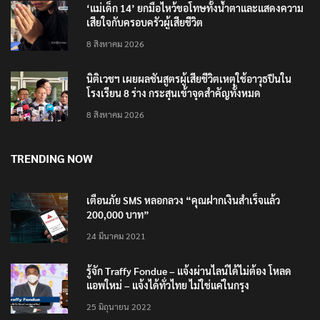
8 สิงหาคม 2026
‘แม่เด็ก 14’ ยกมือไหว้ขอโทษทั้งน้ำตาและแสดงความ
เสียใจกับครอบครัวผู้เสียชีวิต
8 สิงหาคม 2026
นิติเวชฯ เผยผลชันสูตรผู้เสียชีวิตเหตุใช้อาวุธปืนใน
โรงเรียน 8 ร่าง กระสุนเข้าจุดสำคัญทั้งหมด
8 สิงหาคม 2026
TRENDING NOW
เตือนภัย SMS หลอกลวง “คุณฝากเงินสำเร็จแล้ว
200,000 บาท”
24 มีนาคม 2021
รู้จัก Traffy Fondue – แจ้งผ่านไลน์ได้ไม่ต้อง โหลด
แอพใหม่ – แจ้งได้ทั่วไทย ไม่ใช่แค่ในกรุง