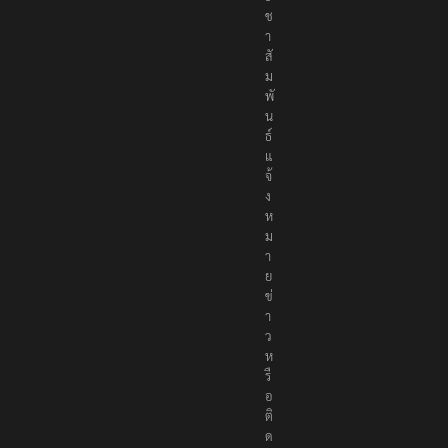
ร
ะ
ช
า
สั
ม
พั
น
ธ์
แ
จ้
ง
ห
ม
า
ย
ข่
า
ว
ห
รื
อ