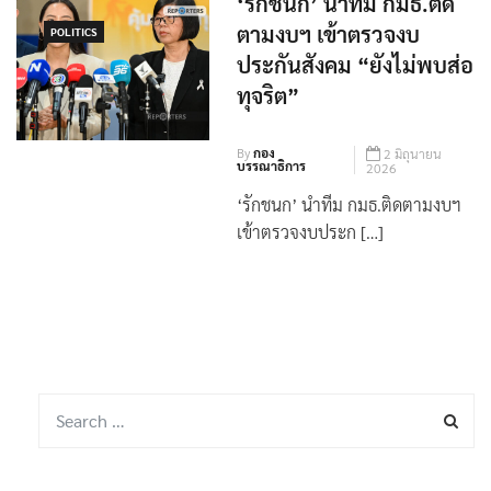
‘รักชนก’ นำทีม กมธ.ติด
ตามงบฯ เข้าตรวจงบ
POLITICS
ประกันสังคม “ยังไม่พบส่อ
ทุจริต”
By
กอง
2 มิถุนายน
บรรณาธิการ
2026
‘รักชนก’ นำทีม กมธ.ติดตามงบฯ
เข้าตรวจงบประก […]