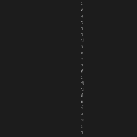
ง
ค
ม
ส่
ง
ข่
า
ว
ป
ร
ะ
ช
า
สั
ม
พั
น
ธ์
แ
จ้
ง
ห