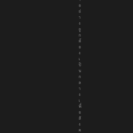
อ
ห
า
อ
ย่
า
ง
ถู
ก
ต้
อ
ง
เ
ป็
น
ก
ล
า
ง
เ
พื่
อ
สั