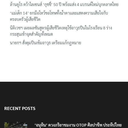
‘อนุทิน’ ควงภริยาชมงาน OTOP ศิลปาชีพ ประทีปไทยวันแรก
ลอรีอัลโชว์ผลประกอบการครึ่งปีแรกโต 6.5% กวาดรายได้ 2.3 หมื่น
ล้านยูโร คว้าไลเซนส์ ‘กุชชี่’ 50 ปี พร้อมส่ง 4 แบรนด์ใหม่บุกตลาดไทย
‘แม่เด็ก 14’ ยกมือไหว้ขอโทษทั้งน้ำตาและแสดงความเสียใจกับ
ครอบครัวผู้เสียชีวิต
นิติเวชฯ เผยผลชันสูตรผู้เสียชีวิตเหตุใช้อาวุธปืนในโรงเรียน 8 ร่าง
กระสุนเข้าจุดสำคัญทั้งหมด
นายกฯ สั่งคุมปืนเข้มอาวุธ เตรียมแก้กฎหมาย
RECENT POSTS