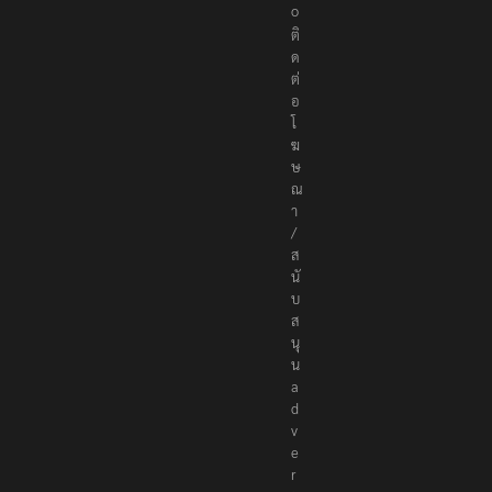
.
c
o
ติ
ด
ต่
อ
โ
ฆ
ษ
ณ
า
/
ส
นั
บ
ส
นุ
น
a
d
v