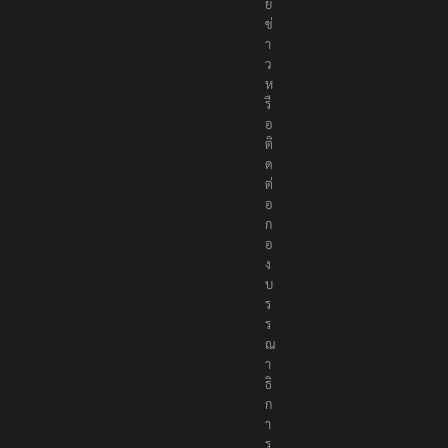
ม
า
ย
ข่
า
ว
ห
รื
อ
ติ
ด
ต่
อ
ก
อ
ง
บ
ร
ร
ณ
า
ธิ
ก