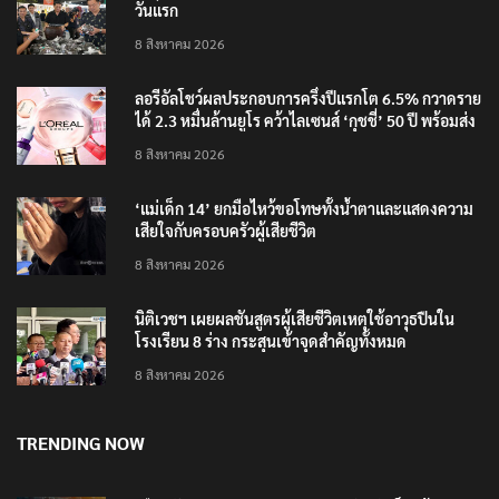
‘อนุทิน’ ควงภริยาชมงาน OTOP ศิลปาชีพ ประทีปไทย
วันแรก
8 สิงหาคม 2026
ลอรีอัลโชว์ผลประกอบการครึ่งปีแรกโต 6.5% กวาดราย
ได้ 2.3 หมื่นล้านยูโร คว้าไลเซนส์ ‘กุชชี่’ 50 ปี พร้อมส่ง
4 แบรนด์ใหม่บุกตลาดไทย
8 สิงหาคม 2026
‘แม่เด็ก 14’ ยกมือไหว้ขอโทษทั้งน้ำตาและแสดงความ
เสียใจกับครอบครัวผู้เสียชีวิต
8 สิงหาคม 2026
นิติเวชฯ เผยผลชันสูตรผู้เสียชีวิตเหตุใช้อาวุธปืนใน
โรงเรียน 8 ร่าง กระสุนเข้าจุดสำคัญทั้งหมด
8 สิงหาคม 2026
TRENDING NOW