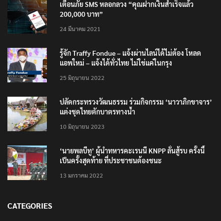
เตือนภัย SMS หลอกลวง “คุณฝากเงินสำเร็จแล้ว
200,000 บาท”
24 มีนาคม 2021
รู้จัก Traffy Fondue – แจ้งผ่านไลน์ได้ไม่ต้อง โหลด
แอพใหม่ – แจ้งได้ทั่วไทย ไม่ใช่แค่ในกรุง
25 มิถุนายน 2022
ปลัดกระทรวงวัฒนธรรม ร่วมกิจกรรม ‘นาวาภิกขาจาร’
แต่งชุดไทยตักบาตรทางน้ำ
10 มิถุนายน 2023
‘นายพลบีทู’ ผู้นำทหารคะเรนนี KNPP ลั่นสู้รบ ครั้งนี้
เป็นครั้งสุดท้าย ที่ประชาชนต้องชนะ
13 มกราคม 2022