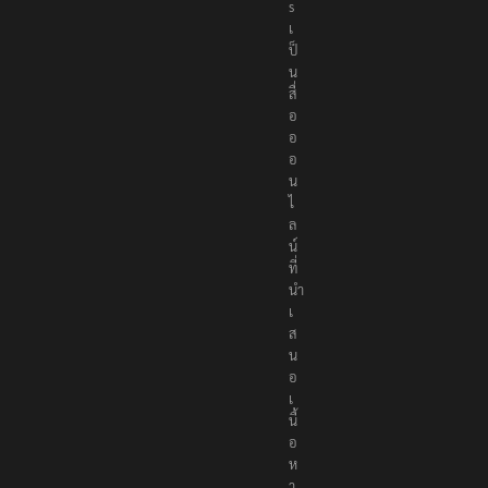
e
r
s
เ
ป็
น
สื่
อ
อ
อ
น
ไ
ล
น์
ที่
นำ
เ
ส
น
อ
เ
นื้