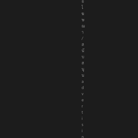
อ
โ
ฆ
ษ
ณ
า
/
ส
นั
บ
ส
นุ
น
a
d
v
e
r
t
i
s
i
n