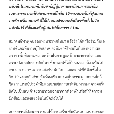
แข่งขันในเกมพบกับทีมชาติญี่ปุ่น ตามระเบียบการแข่งขัน
เฉพาะกาล ภายใต้สถานการณ์โควิด-19 ของสมาพันธ์ฟุตบอล
เอเชีย หรือเอเอฟซี ที่ได้กำหนดจำนวนนักกีฬาขั้นต่ำในวัน
แข่งขันไว้ ที่ต้องส่งชื่อผู้เล่นไม่น้อยกว่า 13 คน
สมาคมกีฬาฟุตบอลแห่งประเทศไทยฯ แจ้งว่า ได้หารือร่วมกับเอ
เอฟซีและทีมงานผู้ฝึกสอนของทีมชาติไทยทันทีหลังทราบผล
ตรวจ เพื่อติดตามความพร้อมในการดูแลรักษาอาการป่วยและ
ความปลอดภัยของนักกีฬา ซึ่งเอเอฟซีได้กำหนดว่า ต้องเป็นไป
ตามมาตรการของการแข่งขัน นักกีฬาและสตาฟฟ์ที่ติดเชื้อโค
วิด-19 จะถูกกักตัวอยู่ในห้องพัก และอยู่ในความดูแลอย่างใกล้
ชิดจากแพทย์ประจำทีมและฝ่ายจัดการแข่งขัน หากผลตรวจครั้ง
ถัดไปเป็นลบ จึงจะสามารถออกมาจากห้องพักเพื่อทำกิจกรรม
ฝึกซ้อมและลงแข่งขันในนัดต่อไปได้
สถานการณ์ดังกล่าว ส่งผลให้การเตรียมทีมนัดรอบก่อนรองชนะ