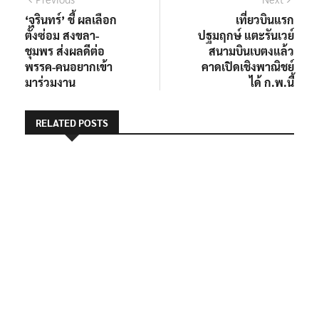
แนะแนว
post:
post:
‘จุรินทร์’ ชี้ ผลเลือก
เที่ยวบินแรก
เรื่อง
ตั้งซ่อม สงขลา-
ปฐมฤกษ์ แตะรันเวย์
ชุมพร ส่งผลดีต่อ
สนามบินเบตงแล้ว
พรรค-คนอยากเข้า
คาดเปิดเชิงพาณิชย์
มาร่วมงาน
ได้ ก.พ.นี้
RELATED POSTS