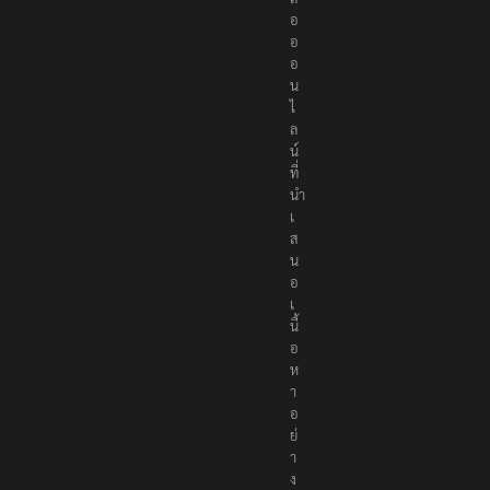
อ
อ
อ
น
ไ
ล
น์
ที่
นำ
เ
ส
น
อ
เ
นื้
อ
ห
า
อ
ย่
า
ง