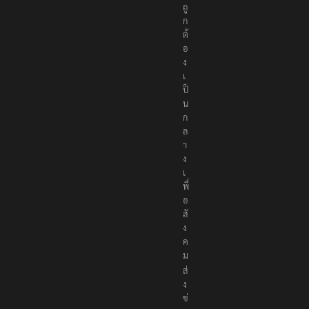
ถู
ก
ต้
อ
ง
เ
ป็
น
ก
ล
า
ง
เ
พื่
อ
สั
ง
ค
ม
ส่
ง
ข่