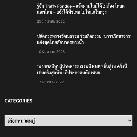
รู้จัก Traffy Fondue – แจ้งผ่านไลน์ได้ไม่ต้อง โหลด
แอพใหม่ – แจ้งได้ทั่วไทย ไม่ใช่แค่ในกรุง
25 มิถุนายน 2022
ปลัดกระทรวงวัฒนธรรม ร่วมกิจกรรม ‘นาวาภิกขาจาร’
แต่งชุดไทยตักบาตรทางน้ำ
10 มิถุนายน 2023
‘นายพลบีทู’ ผู้นำทหารคะเรนนี KNPP ลั่นสู้รบ ครั้งนี้
เป็นครั้งสุดท้าย ที่ประชาชนต้องชนะ
13 มกราคม 2022
CATEGORIES
Categories