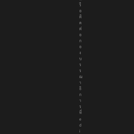
รื
อ
ติ
ด
ต่
อ
ก
อ
ง
บ
ร
ร
ณ
า
ธิ
ก
า
ร
ที่
e
d
i