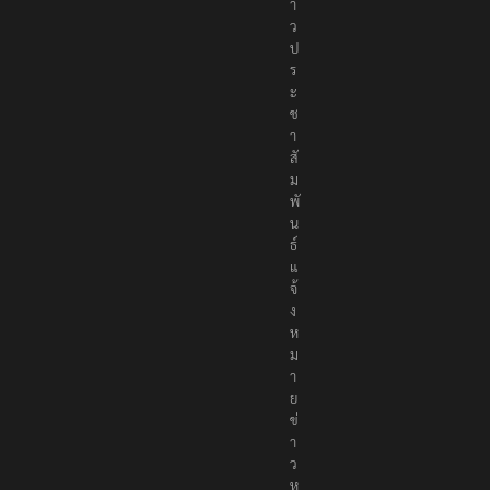
า
ว
ป
ร
ะ
ช
า
สั
ม
พั
น
ธ์
แ
จ้
ง
ห
ม
า
ย
ข่
า
ว
ห