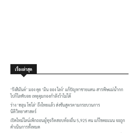
เรื่องล่าสุด
‘รังสิมันต์’ มอง คุย ‘มิน ออง ไลง์’ แก้ปัญหาชายแดน-สารพิษแม่น้ำกก
ไปก็ไลฟ์บอย เหตุคุมกองกำลังว้าไม่ได้
ร่าง ‘ฮลุน โซโล่’ ถึงไทยแล้ว ส่งชันสูตรตามกระบวนการ
นิติวิทยาศาสตร์
เปิดไทม์ไลน์เพิกถอนผู้ทุจริตสอบท้องถิ่น 5,925 คน แก้ไขคะแนน จะถูก
ดำเนินการทั้งหมด