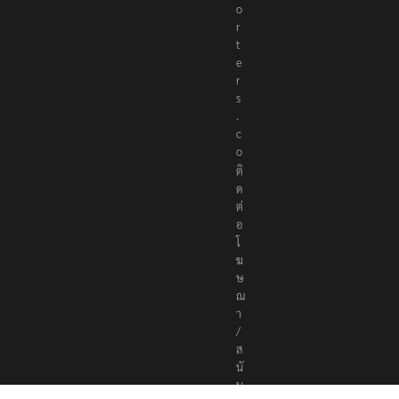
o
r
t
e
r
s
.
c
o
ติ
ด
ต่
อ
โ
ฆ
ษ
ณ
า
/
ส
นั
บ