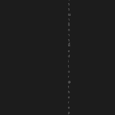
ร
ร
ณ
า
ธิ
ก
า
ร
ที่
e
d
i
t
o
r
@
t
h
e
r
e
p