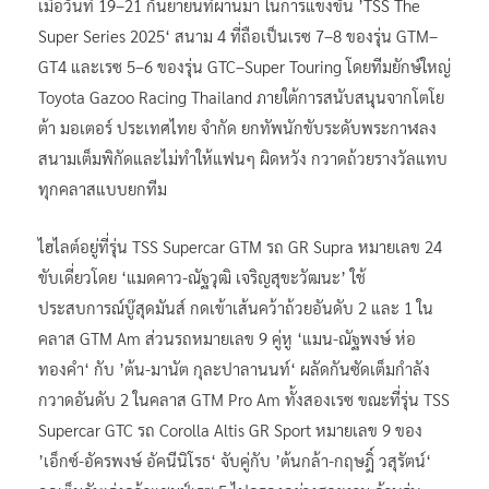
เมื่อวันที่ 19–21 กันยายนที่ผ่านมา ในการแข่งขัน ’TSS The
Super Series 2025‘ สนาม 4 ที่ถือเป็นเรซ 7–8 ของรุ่น GTM–
GT4 และเรซ 5–6 ของรุ่น GTC–Super Touring โดยทีมยักษ์ใหญ่
Toyota Gazoo Racing Thailand ภายใต้การสนับสนุนจากโตโย
ต้า มอเตอร์ ประเทศไทย จำกัด ยกทัพนักขับระดับพระกาฬลง
สนามเต็มพิกัดและไม่ทำให้แฟนๆ ผิดหวัง กวาดถ้วยรางวัลแทบ
ทุกคลาสแบบยกทีม
ไฮไลต์อยู่ที่รุ่น TSS Supercar GTM รถ GR Supra หมายเลข 24
ขับเดี่ยวโดย ‘แมดคาว-ณัฐวุฒิ เจริญสุขะวัฒนะ’ ใช้
ประสบการณ์บู๊สุดมันส์ กดเข้าเส้นคว้าถ้วยอันดับ 2 และ 1 ใน
คลาส GTM Am ส่วนรถหมายเลข 9 คู่หู ‘แมน-ณัฐพงษ์ ห่อ
ทองคำ‘ กับ ’ต้น-มานัต กุละปาลานนท์‘ ผลัดกันซัดเต็มกำลัง
กวาดอันดับ 2 ในคลาส GTM Pro Am ทั้งสองเรซ ขณะที่รุ่น TSS
Supercar GTC รถ Corolla Altis GR Sport หมายเลข 9 ของ
’เอ็กซ์-อัครพงษ์ อัคนีนิโรธ‘ จับคู่กับ ’ต้นกล้า-กฤษฎิ์ วสุรัตน์‘