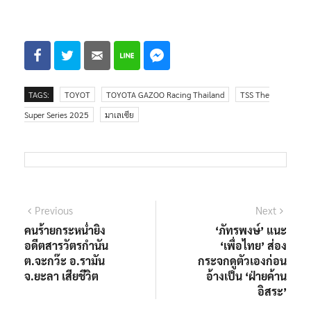
TAGS:
TOYOT
TOYOTA GAZOO Racing Thailand
TSS The
Super Series 2025
มาเลเซีย
แนะแนว
Previous
Next
Previous
Next
post:
post:
คนร้ายกระหน่ำยิง
‘ภัทรพงษ์’ แนะ
เรื่อง
อดีตสารวัตรกำนัน
‘เพื่อไทย’ ส่อง
ต.จะกว๊ะ อ.รามัน
กระจกดูตัวเองก่อน
จ.ยะลา เสียชีวิต
อ้างเป็น ‘ฝ่ายค้าน
อิสระ’