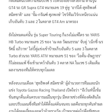
กดเต็มคันเร่งคว้าแชมป์เรซ 5 ไปครองอย่างสวยงาม ด้านรุ่น
GT4 รถ GR Supra GT4 หมายเลข 19 คู่หู ’อาร์โต้-สุทธิพงศ์
สมิตชาติ‘ และ ’จั้ม-กรัณฑ์ ศุภพงษ์‘ โชว์ทีมเวิร์กเหนียวแน่น
เก็บอันดับ 3 และ 2 ในคลาส GT4 Am มาครอง
ยังไม่หมดแค่นั้น รุ่น Super Touring ก็แรงไม่แพ้ใคร รถ YARIS
HB Turbo หมายเลข 25 ของ ’ณ ดล วัฒนธรรม‘ จับคู่ ’เน็กซี่-นร
รัศมิ์ อภิวาท‘ ไล่บี้คู่แข่งเข้าป้ายเก็บอันดับ 5 และ 3 ในคลาส
Turbo ส่วนรถ YARIS ATIV หมายเลข 51 ของ ’ไอตั้น-อัษฎาธร‘
ก็ไม่ยอมแพ้ ซิ่งเข้ามาคว้าอันดับ 3 คลาส NA ในเรซ 5 เติมเต็ม
ผลงานของทีมให้ครบทุกโมเดล
หลังจบเกมเดือด ’สุทธิพงศ์ สมิตชาติ‘ ผู้อำนวยการทีมและนัก
แข่ง Toyota Gazoo Racing Thailand เปิดใจว่า “อีเว้นท์นี้เข้ม
ข้นสนุกตื่นเต้นครบอารมณ์ในทุกรุ่น มีหลายช่วงที่ต้องตัดสินใจ
และปรับแผนซึ่งทีมทำได้ดีตั้งแต่ต้นจนจบ ผลคือรถทุกคันทำผล
งานได้ยอดเยี่ยมและคว้าถ้วยรางวัล เป้าหมายต่อไปคือชัยชนะ