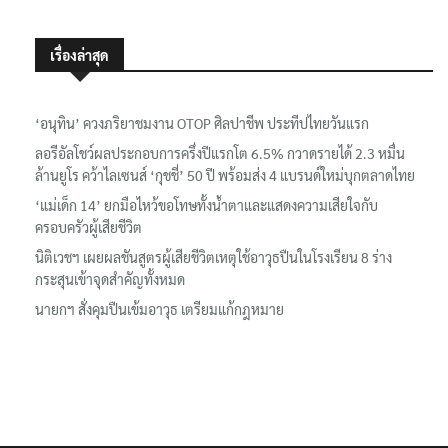
เรื่องล่าสุด
‘อนุทิน’ ควงภริยาชมงาน OTOP ศิลปาชีพ ประทีปไทยวันแรก
ลอรีอัลโชว์ผลประกอบการครึ่งปีแรกโต 6.5% กวาดรายได้ 2.3 หมื่น
ล้านยูโร คว้าไลเซนส์ ‘กุชชี่’ 50 ปี พร้อมส่ง 4 แบรนด์ใหม่บุกตลาดไทย
‘แม่เด็ก 14’ ยกมือไหว้ขอโทษทั้งน้ำตาและแสดงความเสียใจกับ
ครอบครัวผู้เสียชีวิต
นิติเวชฯ เผยผลชันสูตรผู้เสียชีวิตเหตุใช้อาวุธปืนในโรงเรียน 8 ร่าง
กระสุนเข้าจุดสำคัญทั้งหมด
นายกฯ สั่งคุมปืนเข้มอาวุธ เตรียมแก้กฎหมาย