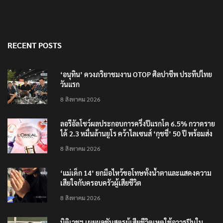
RECENT POSTS
‘อนุทิน’ ควงภริยาชมงาน OTOP ศิลปาชีพ ประทีปไทย
วันแรก
8 สิงหาคม 2026
ลอรีอัลโชว์ผลประกอบการครึ่งปีแรกโต 6.5% กวาดราย
ได้ 2.3 หมื่นล้านยูโร คว้าไลเซนส์ ‘กุชชี่’ 50 ปี พร้อมส่ง
4 แบรนด์ใหม่บุกตลาดไทย
8 สิงหาคม 2026
‘แม่เด็ก 14’ ยกมือไหว้ขอโทษทั้งน้ำตาและแสดงความ
เสียใจกับครอบครัวผู้เสียชีวิต
8 สิงหาคม 2026
นิติเวชฯ เผยผลชันสูตรผู้เสียชีวิตเหตุใช้อาวุธปืนใน