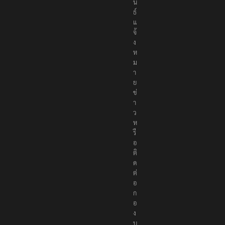
น
ธ์
แ
จ้
ง
ห
ม
า
ย
ข่
า
ว
ห
รื
อ
ติ
ด
ต่
อ
ก
อ
ง
บ