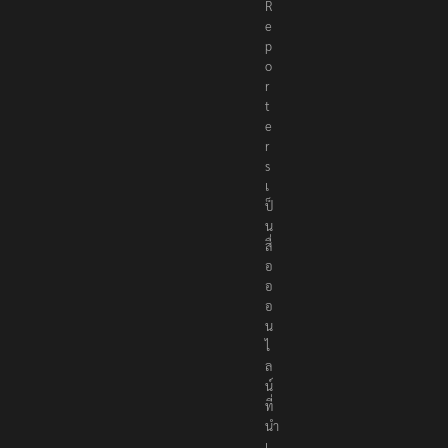
R
e
p
o
r
t
e
r
s
เ
ป็
น
สื่
อ
อ
อ
น
ไ
ล
น์
ที่
นำ
เ