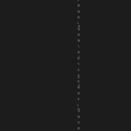
ส
น
อ
เ
นื้
อ
ห
า
อ
ย่
า
ง
ถู
ก
ต้
อ
ง
เ
ป็
น
ก
ล