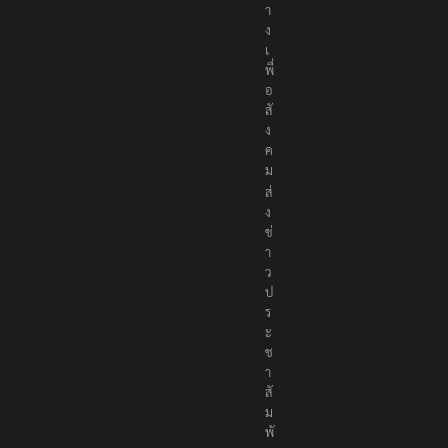
า
ง
เ
พื่
อ
สั
ง
ค
ม
ส่
ง
ข่
า
ว
ป
ร
ะ
ช
า
สั
ม
พั