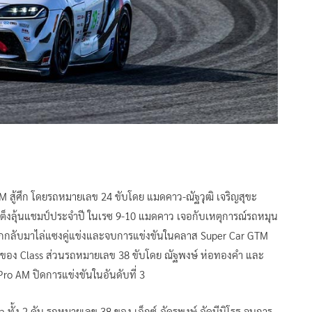
M สู้ศึก โดยรถหมายเลข 24 ขับโดย แมดคาว-ณัฐวุฒิ เจริญสุขะ
็งลุ้นแชมป์ประจำปี ในเรซ 9-10 แมดคาว เจอกับเหตุการณ์รถหมุน
ิกกลับมาไล่แซงคู่แข่งและจบการแข่งขันในคลาส Super Car GTM
67 ของ Class ส่วนรถหมายเลข 38 ขับโดย ณัฐพงษ์ ห่อทองคำ และ
ro AM ปิดการแข่งขันในอันดับที่ 3
a ทั้ง 2 คัน รถหมายเลข 38 ของ เอ็กซ์-อัครพงษ์ อัคนีนิโรธ จบการ