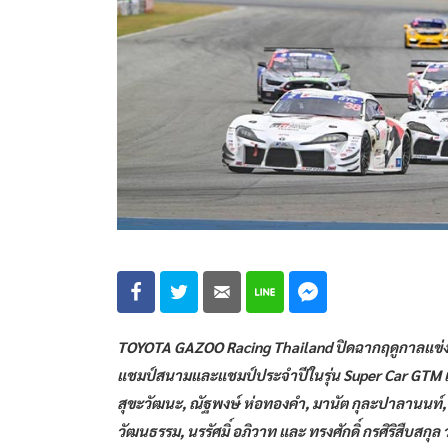
TOYOTA GAZOO Racing Thailand ปิดฉากฤดูกาลแข่งขั
แชมป์สนามและแชมป์ประจำปีในรุ่น Super Car GTM และ
สุขะวัฒนะ, ณัฐพงษ์ ห่อทองคำ, มานัต กุละปาลานนท์, กรั
วัฒนธรรม, นรรัศมิ์ อภิวาท และ ทรงศักดิ์ กรศิริสืบสกุ