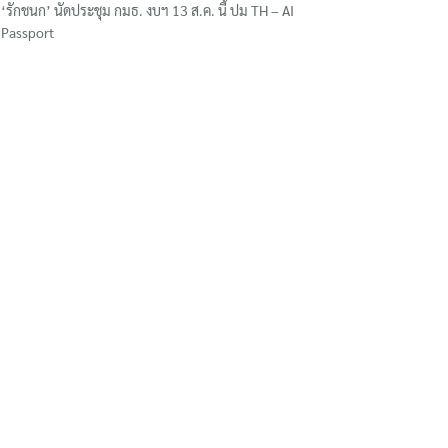
‘รักชนก’ นัดประชุม กมธ. งบฯ 13 ส.ค. นี้ ปม TH – AI
Passport