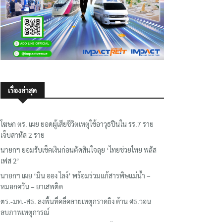
เรื่องล่าสุด
โฆษก ตร. เผย ยอดผู้เสียชีวิตเหตุใช้อาวุธปืนใน รร.7 ราย
เจ็บสาหัส 2 ราย
นายกฯ ยอมรับเช็คเงินก่อนตัดสินใจลุย ‘ไทยช่วยไทย พลัส
เฟส 2’
นายกฯ เผย ‘มิน ออง ไลง์’ พร้อมร่วมแก้สารพิษแม่น้ำ –
หมอกควัน – ยาเสพติด
ตร.-มท.-สธ. ลงพื้นที่คลี่คลายเหตุกราดยิง ด้าน ศธ.วอน
ลบภาพเหตุการณ์