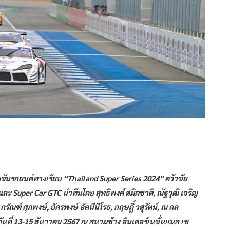
นรถยนต์ทางเรียบ “Thailand Super Series 2024” คว้าชัย
 Super Car GTC นำทีมโดย สุทธิพงศ์ สมิตชาติ, ณัฐวุฒิ เจริญ
ณฑ์ ศุภพงษ์, อัครพงษ์ อัคนีนิโรธ, กฤษฎิ์ วสุรัตน์, ณ ดล
ล วันที่ 13-15 ธันวาคม 2567 ณ สนามช้าง อินเตอร์เนชั่นแนล เซ