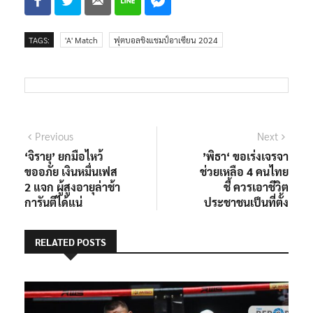
TAGS:
'A' Match
ฟุตบอลชิงแชมป์อาเซียน 2024
แนะแนว
Previous
Next
Previous
Next
post:
post:
‘จิรายุ’ ยกมือไหว้
’พิธา‘ ขอเร่งเจรจา
เรื่อง
ขออภัย เงินหมื่นเฟส
ช่วยเหลือ 4 คนไทย
2 แจก ผู้สูงอายุล่าช้า
ชี้ ควรเอาชีวิต
การันตีได้แน่
ประชาชนเป็นที่ตั้ง
RELATED POSTS