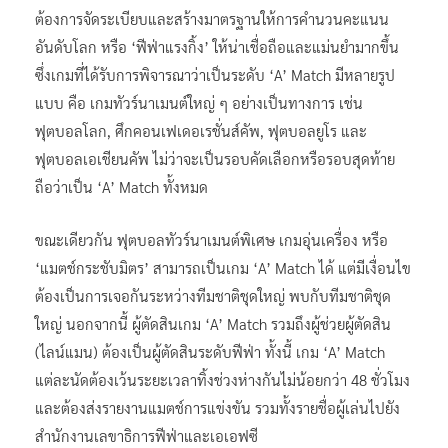
ต้องการจัดระเบียบและสร้างมาตรฐานให้การคำนวนคะแนน
อันดับโลก หรือ ‘ฟีฟ่าแรงกิ้ง’ ให้น่าเชื่อถือและแม่นยำมากขึ้น
ซึ่งเกมที่ได้รับการพิจารณาว่าเป็นระดับ ‘A’ Match มีหลายรูป
แบบ คือ เกมทัวร์นาเมนต์ใหญ่​ ๆ อย่างเป็นทางการ เช่น
ฟุตบอลโลก, ศึกคอนเฟเดอเรชั่นส์คัพ, ฟุตบอลยูโร และ
ฟุตบอลเอเชียนคัพ ไม่ว่าจะเป็นรอบคัดเลือกหรือรอบสุดท้าย
ถือว่าเป็น ‘A’ Match ทั้งหมด
ขณะเดียวกัน ฟุตบอลทัวร์นาเมนต์พิเศษ เกมอุ่นเครื่อง หรือ
‘แมตช์กระชับมิตร’ สามารถเป็นเกม ‘A’ Match ได้ แต่มีเงื่อนไข
ต้องเป็นการเจอกันระหว่างทีมชาติชุดใหญ่ พบกับทีมชาติชุด
ใหญ่ นอกจากนี้​ ผู้ตัดสินเกม ‘A’ Match รวมถึงผู้ช่วยผู้ตัดสิน
(ไลน์แมน) ต้องเป็นผู้ตัดสินระดับฟีฟ่า​ ทั้งนี้ เกม ‘A’ Match
แต่ละนัดต้องเว้นระยะเวลาทิ้งช่วงห่างกันไม่น้อยกว่า 48 ชั่วโมง
และต้องส่งรายงานแมตช์การแข่งขัน รวมทั้งรายชื่อผู้เล่นไปยัง
สำนักงานเลขาธิการฟีฟ่าและเอเอฟซี