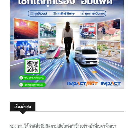
เรื่องล่าสุด
รมว.ทส. ให้กำลังใจทีมติดตามเสือโคร่งทำร้ายเจ้าหน้าที่เขตฯห้วยขา