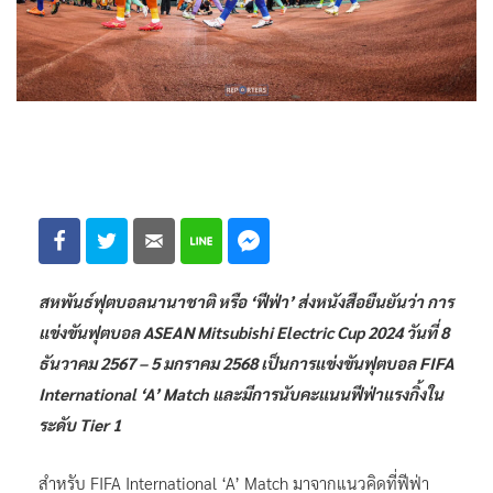
สหพันธ์ฟุตบอลนานาชาติ หรือ ‘ฟีฟ่า’ ส่งหนังสือยืนยันว่า​ การ
แข่งขันฟุตบอล ASEAN Mitsubishi Electric Cup 2024 วันที่ 8
ธันวาคม 2567 – 5 มกราคม 2568 เป็นการแข่งขันฟุตบอล FIFA
International ‘A’ Match และมีการนับคะแนนฟีฟ่าแรงกิ้งใน
ระดับ Tier 1
สำหรับ FIFA International ‘A’ Match มาจากแนวคิดที่ฟีฟ่า