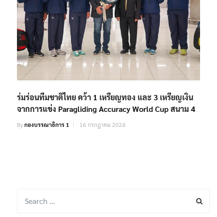
ร่มร่อนทีมชาติไทย คว้า 1 เหรียญทอง และ 3 เหรียญเงิน
จากการแข่ง Paragliding Accuracy World Cup สนาม 4
By
กองบรรณาธิการ 1
16 กรกฎาคม 2024