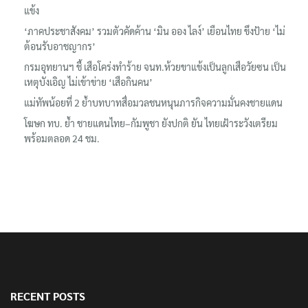
แข้ง
‘ภาคประชาสังคม’ รวมตัวคัดค้าน ‘มิน ออง ไลง์’ เยือนไทย ขึงป้าย ‘ไม่
ต้อนรับอาชญากร’
กรมอุทยานฯ ชี้ เสือโคร่งทำร้าย จนท.ห้วยขาแข้งเป็นลูกเสือวัยซน เป็น
เหตุบังเอิญ ไม่เข้าข่าย ‘เสือกินคน’
แม่ทัพน้อยที่ 2 ย้ำบทบาทสื่อมวลชนหนุนภารกิจความมั่นคงชายแดน
โฆษก ทบ. ย้ำ ชายแดนไทย–กัมพูชา ยังปกติ ยัน ไทยเฝ้าระวังเตรียม
พร้อมตลอด 24 ชม.
RECENT POSTS