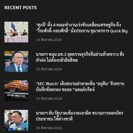
RECENT POSTS
‘ศุภจี’ ตั้ง 4 คณะทำงานเร่งขับเคลื่อนเศรษฐกิจ ดึง
‘วีระศักดิ์-กอบศักดิ์’ นั่งประธาน ชูมาตรการ Quick Big
Win
10 สิงหาคม 2026
นายกฯ หนุน มท.2 ลุยตรวจธุรกิจจีนย่านห้วยขวาง สั่ง
ทำต่อ ไม่ต้องกลัวอิทธิพล
10 สิงหาคม 2026
‘SEC Watch’ เดินขบวนล่าลายเซ็น ‘อนุทิน’ รับทราบ
บันทึกข้อตกลง ชะลอ “แลนด์บริดจ์
10 สิงหาคม 2026
นายกฯ ยัน รัฐบาลเข้มงวดเอาผิด ขบวนการออกบัตร
ประชาชน ให้ต่างชาติ
10 สิงหาคม 2026