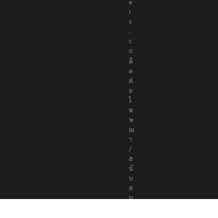
e
r
s
.
c
o
ติ
ด
ต่
อ
โ
ฆ
ษ
ณ
า
/
ส
นั
บ
ส
นุ
น
a