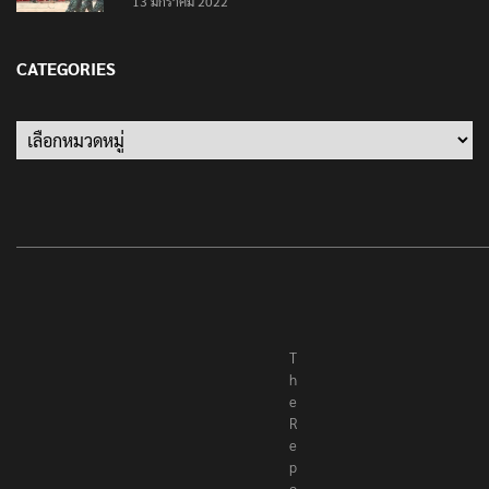
13 มกราคม 2022
CATEGORIES
Categories
T
h
e
R
e
p
o