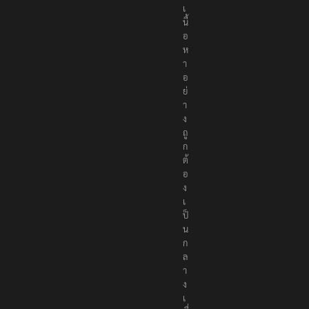
เ
นื้
อ
ห
า
อ
ย่
า
ง
ถู
ก
ต้
อ
ง
เ
ป็
น
ก
ล
า
ง
เ