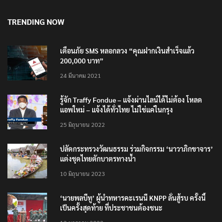
TRENDING NOW
เตือนภัย SMS หลอกลวง “คุณฝากเงินสำเร็จแล้ว
200,000 บาท”
24 มีนาคม 2021
รู้จัก Traffy Fondue – แจ้งผ่านไลน์ได้ไม่ต้อง โหลด
แอพใหม่ – แจ้งได้ทั่วไทย ไม่ใช่แค่ในกรุง
25 มิถุนายน 2022
ปลัดกระทรวงวัฒนธรรม ร่วมกิจกรรม ‘นาวาภิกขาจาร’
แต่งชุดไทยตักบาตรทางน้ำ
10 มิถุนายน 2023
‘นายพลบีทู’ ผู้นำทหารคะเรนนี KNPP ลั่นสู้รบ ครั้งนี้
เป็นครั้งสุดท้าย ที่ประชาชนต้องชนะ