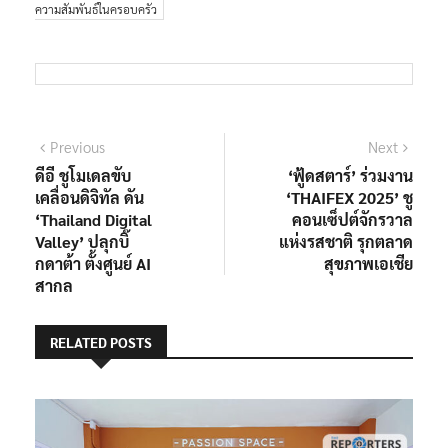
ความสัมพันธ์ในครอบครัว
แนะแนว
Previous
Next
Previous
Next
post:
post:
ดีอี ชูโมเดลขับ
‘ฟู้ดสตาร์’ ร่วมงาน
เรื่อง
เคลื่อนดิจิทัล ดัน
‘THAIFEX 2025’ ชู
‘Thailand Digital
คอนเซ็ปต์จักรวาล
Valley’ ปลุกบิ๊
แห่งรสชาติ รุกตลาด
กดาต้า ตั้งศูนย์ AI
สุขภาพเอเชีย
สากล
RELATED POSTS