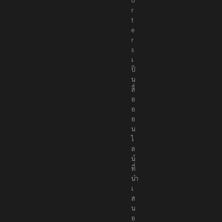
r
t
e
r
s
เ
ป็
น
สื่
อ
อ
อ
น
ไ
ล
น์
ที่
นำ
เ
ส
น
อ