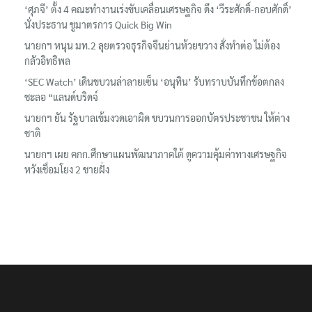
‘ศุภจี’ ตั้ง 4 คณะทำงานเร่งขับเคลื่อนเศรษฐกิจ ดึง ‘วีระศักดิ์-กอบศักดิ์’
นั่งประธาน ชูมาตรการ Quick Big Win
นายกฯ หนุน มท.2 ลุยตรวจธุรกิจจีนย่านห้วยขวาง สั่งทำต่อ ไม่ต้อง
กลัวอิทธิพล
‘SEC Watch’ เดินขบวนล่าลายเซ็น ‘อนุทิน’ รับทราบบันทึกข้อตกลง
ชะลอ “แลนด์บริดจ์
นายกฯ ยัน รัฐบาลเข้มงวดเอาผิด ขบวนการออกบัตรประชาชน ให้ต่าง
ชาติ
นายกฯ เผย คกก.ศึกษาแผนพัฒนาภาคใต้ ดูความคุ้มค่าทางเศรษฐกิจ
หวังเชื่อมโยง 2 ชายฝั่ง