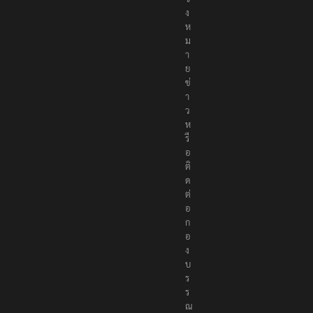
ง
ห
ม
า
ย
ข่
า
ว
ห
รื
อ
ติ
ด
ต่
อ
ก
อ
ง
บ
ร
ร
ณ