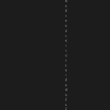
พื่
อ
สั
ง
ค
ม
ส่
ง
ข่
า
ว
ป
ร
ะ
ช
า
สั
ม
พั
น
ธ์
แ
จ้