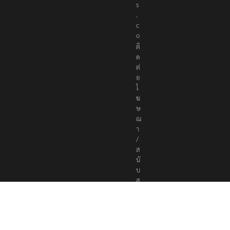
s
.
c
o
ติ
ด
ต่
อ
โ
ฆ
ษ
ณ
า
/
ส
นั
บ
ส
นุ
น
a
d