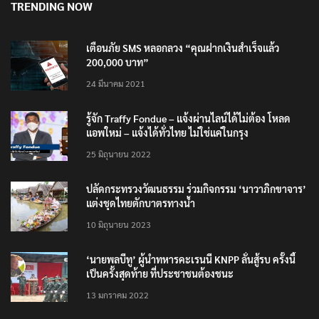
TRENDING NOW
เตือนภัย SMS หลอกลวง “คุณฝากเงินสำเร็จแล้ว
200,000 บาท”
24 มีนาคม 2021
รู้จัก Traffy Fondue – แจ้งผ่านไลน์ได้ไม่ต้อง โหลด
แอพใหม่ – แจ้งได้ทั่วไทย ไม่ใช่แค่ในกรุง
25 มิถุนายน 2022
ปลัดกระทรวงวัฒนธรรม ร่วมกิจกรรม ‘นาวาภิกขาจาร’
แต่งชุดไทยตักบาตรทางน้ำ
10 มิถุนายน 2023
‘นายพลบีทู’ ผู้นำทหารคะเรนนี KNPP ลั่นสู้รบ ครั้งนี้
เป็นครั้งสุดท้าย ที่ประชาชนต้องชนะ
13 มกราคม 2022