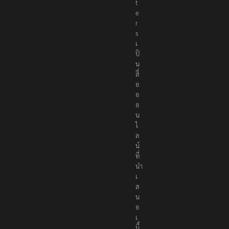
t
e
r
s
เ
ป็
น
สื่
อ
อ
อ
น
ไ
ล
น์
ที่
นำ
เ
ส
น
อ
เ
นื้