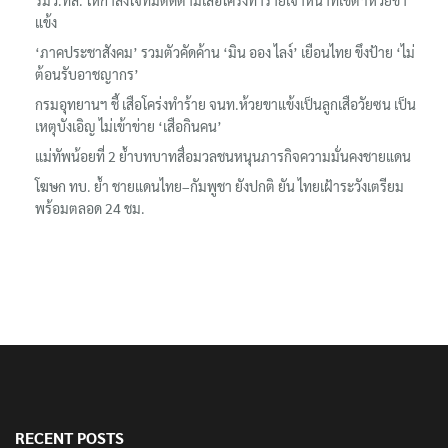
รมว.ทส. ให้กำลังใจทีมติดตามเสือโคร่งทำร้ายเจ้าหน้าที่เขตฯห้วยขา
แข้ง
‘ภาคประชาสังคม’ รวมตัวคัดค้าน ‘มิน ออง ไลง์’ เยือนไทย ขึงป้าย ‘ไม่
ต้อนรับอาชญากร’
กรมอุทยานฯ ชี้ เสือโคร่งทำร้าย จนท.ห้วยขาแข้งเป็นลูกเสือวัยซน เป็น
เหตุบังเอิญ ไม่เข้าข่าย ‘เสือกินคน’
แม่ทัพน้อยที่ 2 ย้ำบทบาทสื่อมวลชนหนุนภารกิจความมั่นคงชายแดน
โฆษก ทบ. ย้ำ ชายแดนไทย–กัมพูชา ยังปกติ ยัน ไทยเฝ้าระวังเตรียม
พร้อมตลอด 24 ชม.
RECENT POSTS