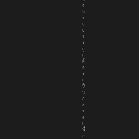
อ
ห
า
อ
ย่
า
ง
ถู
ก
ต้
อ
ง
เ
ป็
น
ก
ล
า
ง
เ
พื่
อ