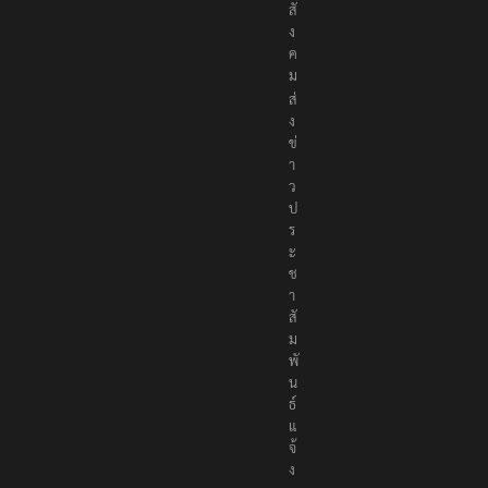
สั
ง
ค
ม
ส่
ง
ข่
า
ว
ป
ร
ะ
ช
า
สั
ม
พั
น
ธ์
แ
จ้
ง