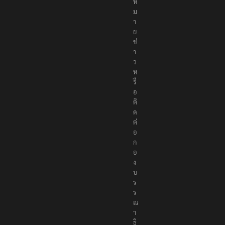
ห
ม
า
ย
ข่
า
ว
ห
รื
อ
ติ
ด
ต่
อ
ก
อ
ง
บ
ร
ร
ณ
า
ธิ