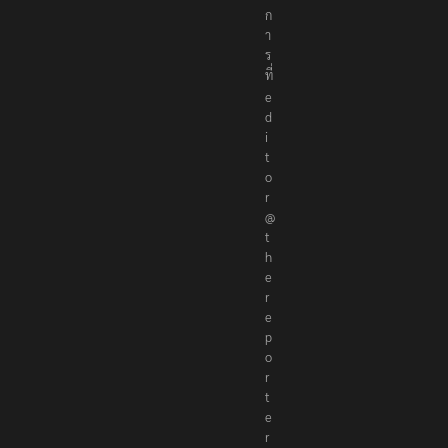
ก
า
ร
ที่
e
d
i
t
o
r
@
t
h
e
r
e
p
o
r
t
e
r