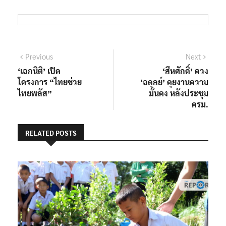
แนะแนว
Previous
Next
Previous
Next
post:
post:
‘เอกนิติ’ เปิด
‘สีหศักดิ์’ ควง
เรื่อง
โครงการ “ไทยช่วย
‘อดุลย์’ คุยงานความ
ไทยพลัส”
มั่นคง หลังประชุม
ครม.
RELATED POSTS