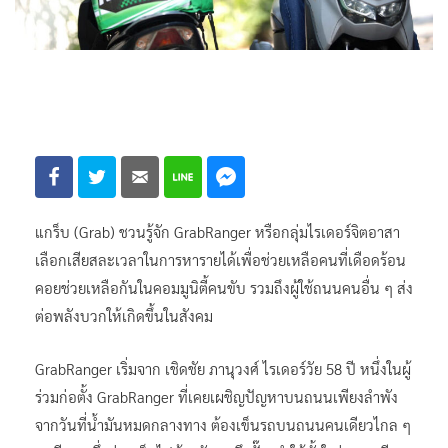
แกร็บ (Grab) ชวนรู้จัก GrabRanger หรือกลุ่มไรเดอร์จิตอาสา
เลือกเสียสละเวลาในการหารายได้เพื่อช่วยเหลือคนที่เดือดร้อน
คอยช่วยเหลือกันในคอมมูนิตี้คนขับ รวมถึงผู้ใช้ถนนคนอื่น ๆ ส่ง
ต่อพลังบวกให้เกิดขึ้นในสังคม
GrabRanger เริ่มจาก เชิดชัย ภานุวงศ์ ไรเดอร์วัย 58 ปี หนึ่งในผู้
ร่วมก่อตั้ง GrabRanger ที่เคยเผชิญปัญหาบนถนนเพียงลำพัง
จากวันที่น้ำมันหมดกลางทาง ต้องเข็นรถบนถนนคนเดียวไกล ๆ