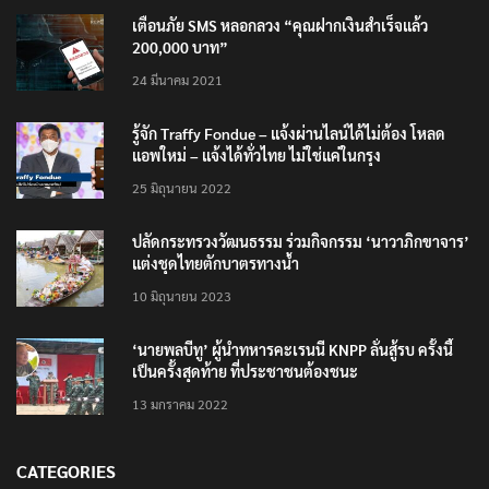
เตือนภัย SMS หลอกลวง “คุณฝากเงินสำเร็จแล้ว
200,000 บาท”
24 มีนาคม 2021
รู้จัก Traffy Fondue – แจ้งผ่านไลน์ได้ไม่ต้อง โหลด
แอพใหม่ – แจ้งได้ทั่วไทย ไม่ใช่แค่ในกรุง
25 มิถุนายน 2022
ปลัดกระทรวงวัฒนธรรม ร่วมกิจกรรม ‘นาวาภิกขาจาร’
แต่งชุดไทยตักบาตรทางน้ำ
10 มิถุนายน 2023
‘นายพลบีทู’ ผู้นำทหารคะเรนนี KNPP ลั่นสู้รบ ครั้งนี้
เป็นครั้งสุดท้าย ที่ประชาชนต้องชนะ
13 มกราคม 2022
CATEGORIES