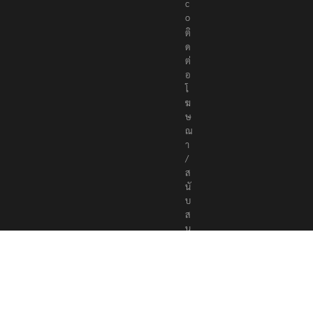
c
o
ติ
ด
ต่
อ
โ
ฆ
ษ
ณ
า
/
ส
นั
บ
ส
นุ
น
a
d
v
e
r