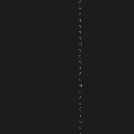
ค
ม
ส่
ง
ข่
า
ว
ป
ร
ะ
ช
า
สั
ม
พั
น
ธ์
แ
จ้
ง
ห
ม
า