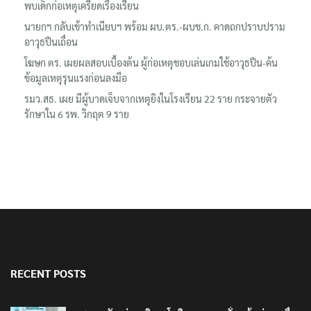
พบเด็กก่อเหตุเครียดเรื่องเรียน
นายกฯ กลับเข้าทำเนียบฯ พร้อม ผบ.ตร.-ผบช.ก. คาดถกปราบปราม
อาวุธปืนเถื่อน
โฆษก ตร. เผยผลสอบเบื้องต้น ผู้ก่อเหตุชอบเล่นเกมใช้อาวุธปืน-ค้น
ข้อมูลเหตุรุนแรงก่อนลงมือ
รมว.สธ. เผย มีผู้บาดเจ็บจากเหตุยิงในโรงเรียน 22 ราย กระจายตัว
รักษาใน 6 รพ. วิกฤต 9 ราย
RECENT POSTS