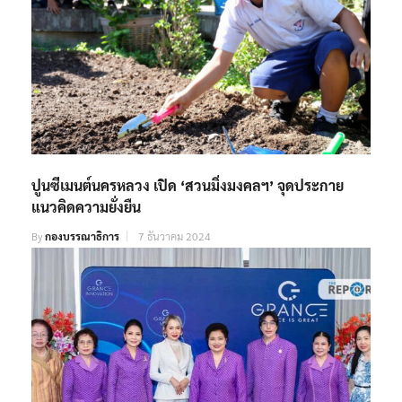
ปูนซีเมนต์นครหลวง​ เปิด​ ‘สวนมิ่งมงคลฯ’ จุดประกาย
แนวคิดความยั่งยืน
By
กองบรรณาธิการ
7 ธันวาคม 2024