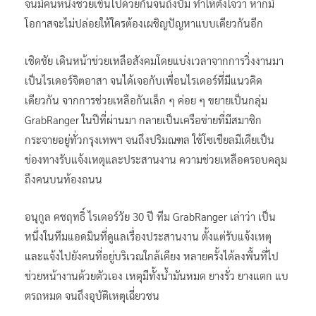
จนมีคนหนึ่งช่วยเข็นไปด้วยกันจนถึงปั๊ม ทำให้ตั้งใจว่า หากมี
โอกาสจะไม่ปล่อยให้ใครต้องเผชิญปัญหาแบบเดียวกันอีก
เชิดชัย เดินหน้าช่วยเหลือสังคมโดยแบ่งเวลาจากการวิ่งงานมา
เป็นไรเดอร์จิตอาสา จนได้เจอกับเพื่อนไรเดอร์ที่มีแนวคิด
เดียวกัน จากการช่วยเหลือกันเล็ก ๆ ค่อย ๆ ขยายเป็นกลุ่ม
GrabRanger ในปีที่ผ่านมา กลายเป็นเครือข่ายที่มีสมาชิก
กระจายอยู่ทั่วกรุงเทพฯ จนถึงปริมณฑล ใช้โซเชียลมีเดียเป็น
ช่องทางรับแจ้งเหตุและประสานงาน ความช่วยเหลือครอบคลุม
ถึงคนบนท้องถนน
อนุกูล คชฤทธิ์ ไรเดอร์วัย 30 ปี ทีม GrabRanger เล่าว่า เป็น
หนึ่งในทีมแอดมินที่ดูแลเรื่องประสานงาน ตั้งแต่รับแจ้งเหตุ
และแจ้งไปยังคนที่อยู่บริเวณใกล้เคียง หลายครั้งได้ลงพื้นที่ไป
ช่วยหน้างานด้วยตัวเอง เหตุมีทั้งน้ำมันหมด ยางรั่ว ยางแตก แบ
ตรถหมด จนถึงอุบัติเหตุเฉี่ยวชน