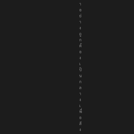
า
อ
ย่
า
ง
ถู
ก
ต้
อ
ง
เ
ป็
น
ก
ล
า
ง
เ
พื่
อ
สั
ง