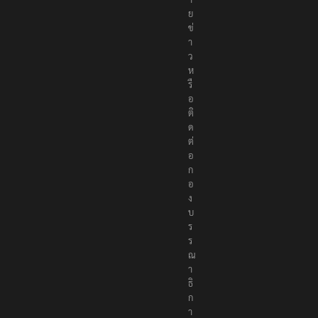
ย
ข่
า
ว
ห
รื
อ
ติ
ด
ต่
อ
ก
อ
ง
บ
ร
ร
ณ
า
ธิ
ก
า