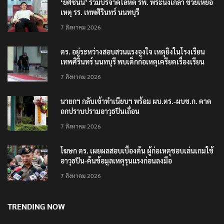
‘ยศชนัน’ ร่วมบริจาคโลหิต รพ. พระนั่งเกล้า ช่วยเหยื่อ
เหตุ รร. เทพศิรินทร์ นนทบุรี
7 สิงหาคม 2026
ตร. อยู่ระหว่างสอบสวนแรงจูงใจ เหตุยิงในโรงเรียน
เทพศิรินทร์ นนทบุรี พบเด็กก่อเหตุเครียดเรื่องเรียน
7 สิงหาคม 2026
นายกฯ กลับเข้าทำเนียบฯ พร้อม ผบ.ตร.-ผบช.ก. คาด
ถกปราบปรามอาวุธปืนเถื่อน
7 สิงหาคม 2026
โฆษก ตร. เผยผลสอบเบื้องต้น ผู้ก่อเหตุชอบเล่นเกมใช้
อาวุธปืน-ค้นข้อมูลเหตุรุนแรงก่อนลงมือ
7 สิงหาคม 2026
TRENDING NOW