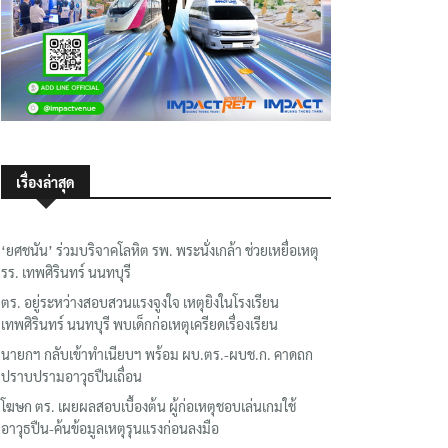
เรื่องล่าสุด
‘ยศชนัน’ ร่วมบริจาคโลหิต รพ. พระนั่งเกล้า ช่วยเหยื่อเหตุ
รร. เทพศิรินทร์ นนทบุรี
ตร. อยู่ระหว่างสอบสวนแรงจูงใจ เหตุยิงในโรงเรียน
เทพศิรินทร์ นนทบุรี พบเด็กก่อเหตุเครียดเรื่องเรียน
นายกฯ กลับเข้าทำเนียบฯ พร้อม ผบ.ตร.-ผบช.ก. คาดถก
ปราบปรามอาวุธปืนเถื่อน
โฆษก ตร. เผยผลสอบเบื้องต้น ผู้ก่อเหตุชอบเล่นเกมใช้
อาวุธปืน-ค้นข้อมูลเหตุรุนแรงก่อนลงมือ