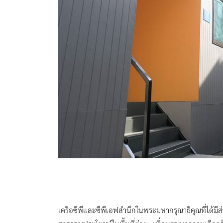
เครือซีพีและซีพีเอฟสำนึกในพระมหากรุณาธิคุณที่ได้