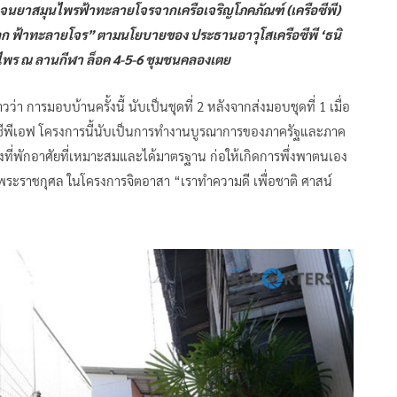
อดจนยาสมุนไพรฟ้าทะลายโจรจากเครือเจริญโภคภัณฑ์ (เครือซีพี)
ูก ฟ้าทะลายโจร” ตามนโยบายของ ประธานอาวุโสเครือซีพี ‘ธนิ
ุนไพร ณ ลานกีฬา ล็อค 4-5-6 ชุมชนคลองเตย
่า การมอบบ้านครั้งนี้ นับเป็นชุดที่ 2 หลังจากส่งมอบชุดที่ 1 เมื่อ
กซีพีเอฟ โครงการนี้นับเป็นการทำงานบูรณาการของภาครัฐและภาค
ึงที่พักอาศัยที่เหมาะสมและได้มาตรฐาน ก่อให้เกิดการพึ่งพาตนเอง
็นพระราชกุศล ในโครงการจิตอาสา “เราทำความดี เพื่อชาติ ศาสน์