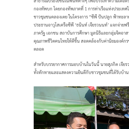
สาธารณประโยชน์ในพื้นที่ต่างๆ เพื่อบรรเทาความเดือ
กองทัพบก โดยกองทัพภาคที่ 1 การท่าเรือแห่งประเท
ชาวชุมชนคลองเตย ในโครงการ “ซีพี ปันปลูก ฟ้าทะลาย
ประธานอาวุโสเครือซีพี ‘ธนินท์ เจียรวนนท์’ แจกจ่ายฟ
ภาครัฐ เอกชน สถาบันการศึกษา มูลนิธิและกลุ่มจิตอาสาใ
คุณภาพชีวิตคนไทยให้ดีขึ้น สอดคล้องกับค่านิยมองค์ก
ตลอด
สำหรับบรรยากาศการมอบบ้านในวันนี้ นายสุภกิต เจียรว
ทั้งทักทายและแสดงความยินดีกับชาวชุมชนที่ได้รับบ้าน