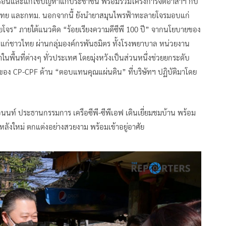
ดร้อนและแก้ไขปัญหาแก่ประชาชน พร้อมร่วมโครงการจิตอาสาฯ กับ
ศไทย และกทม. นอกจากนี้ ยังนำยาสมุนไพรฟ้าทะลายโจรมอบแก่
โจร” ภายใต้แนวคิด “ร้อยเรียงความดีซีพี 100 ปี” จากนโยบายของ
รีแก่ชาวไทย ผ่านกลุ่มองค์กรพันธมิตร ทั้งโรงพยาบาล หน่วยงาน
นพื้นที่ต่างๆ ทั่วประเทศ โดยมุ่งหวังเป็นส่วนหนึ่งช่วยยกระดับ
รของ CP-CPF ด้าน “ตอบแทนคุณแผ่นดิน” ที่บริษัทฯ ปฏิบัติมาโดย
นนท์ ประธานกรรมการ เครือซีพี-ซีพีเอฟ เดินเยี่ยมชมบ้าน พร้อม
หลังใหม่ ตกแต่งอย่างสวยงาม พร้อมเข้าอยู่อาศัย