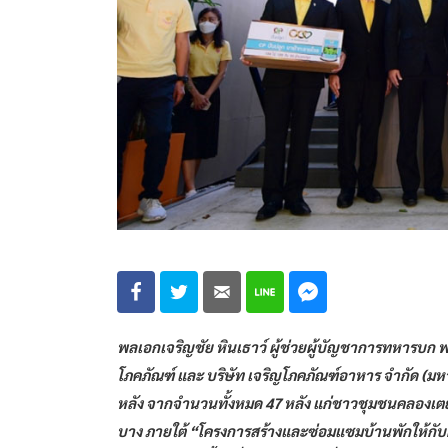
พลเอกเจริญชัย หินเธาว์ ผู้ช่วยผู้บัญชาการทหารบก 
โภคภัณฑ์ และ บริษัท เจริญโภคภัณฑ์อาหาร จำกัด (มหา
หลัง จากจำนวนทั้งหมด 47 หลัง แก่ชาวชุมชนคลองเตย เ
บาง ภายใต้ “โครงการสร้างและซ่อมแซมบ้านพักให้กั