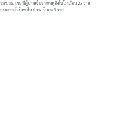
รมว.สธ. เผย มีผู้บาดเจ็บจากเหตุยิงในโรงเรียน 22 ราย
กระจายตัวรักษาใน 6 รพ. วิกฤต 9 ราย