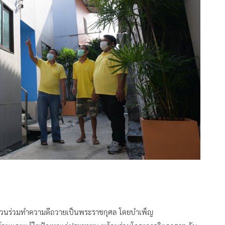
มีส่วนร่วมทำความดีถวายเป็นพระราชกุศล โดยบำเพ็ญ