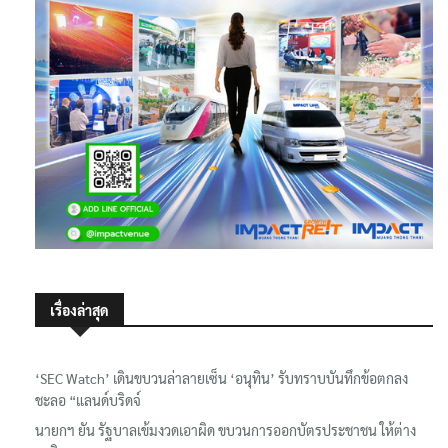
เรื่องล่าสุด
‘SEC Watch’ เดินขบวนล่าลายเซ็น ‘อนุทิน’ รับทราบบันทึกข้อตกลง
ชะลอ “แลนด์บริดจ์
นายกฯ ยัน รัฐบาลเข้มงวดเอาผิด ขบวนการออกบัตรประชาชน ให้ต่าง