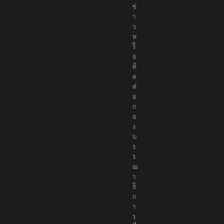
ข่
า
ว
ห
รื
อ
ติ
ด
ต่
อ
ก
อ
ง
บ
ร
ร
ณ
า
ธิ
ก
า
ร