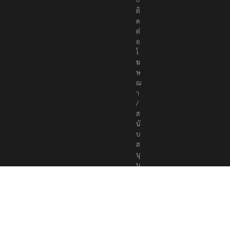
ติ
ด
ต่
อ
โ
ฆ
ษ
ณ
า
/
ส
นั
บ
ส
นุ
น
a
d
v
e
r
t