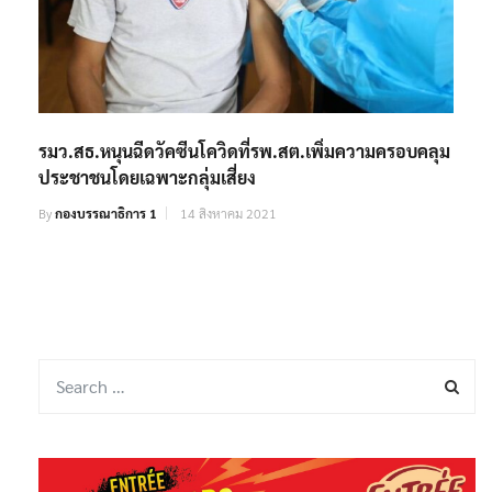
รมว.สธ.หนุนฉีดวัคซีนโควิดที่รพ.สต.เพิ่มความครอบคลุม
ประชาชนโดยเฉพาะกลุ่มเสี่ยง
By
กองบรรณาธิการ 1
14 สิงหาคม 2021