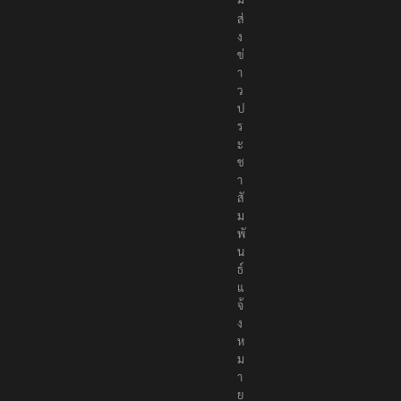
ส่
ง
ข่
า
ว
ป
ร
ะ
ช
า
สั
ม
พั
น
ธ์
แ
จ้
ง
ห
ม
า
ย