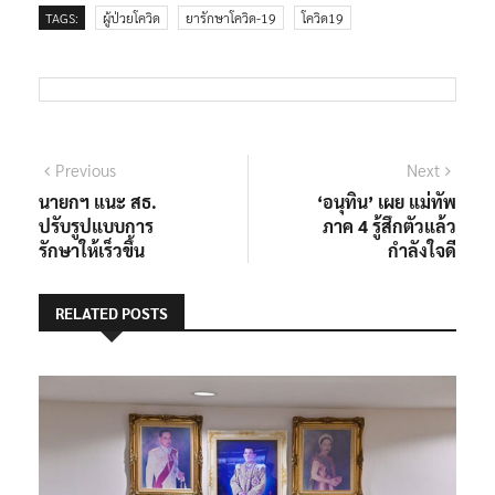
TAGS:
ผู้ป่วยโควิด
ยารักษาโควิด-19
โควิด19
แนะแนว
Previous
Next
Previous
Next
post:
post:
นายกฯ แนะ สธ.
‘อนุทิน’ เผย แม่ทัพ
เรื่อง
ปรับรูปแบบการ
ภาค 4 รู้สึกตัวแล้ว
รักษาให้เร็วขึ้น
กำลังใจดี
RELATED POSTS