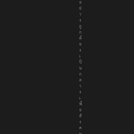
อ
ย่
า
ง
ถู
ก
ต้
อ
ง
เ
ป็
น
ก
ล
า
ง
เ
พื่
อ
สั
ง
ค
ม