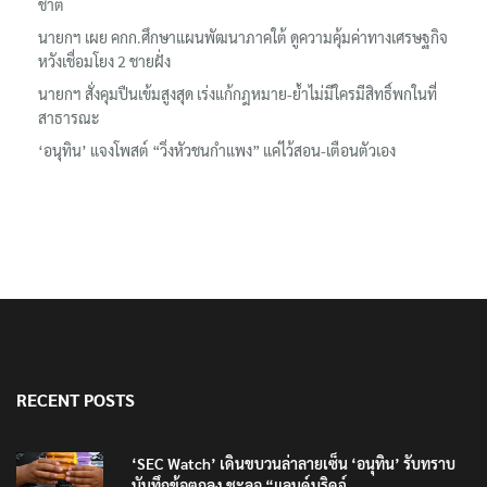
ชาติ
นายกฯ เผย คกก.ศึกษาแผนพัฒนาภาคใต้ ดูความคุ้มค่าทางเศรษฐกิจ
หวังเชื่อมโยง 2 ชายฝั่ง
นายกฯ สั่งคุมปืนเข้มสูงสุด เร่งแก้กฎหมาย-ย้ำไม่มีใครมีสิทธิ์พกในที่
สาธารณะ
‘อนุทิน’ แจงโพสต์ “วิ่งหัวชนกำแพง” แค่ไว้สอน-เตือนตัวเอง
RECENT POSTS
‘SEC Watch’ เดินขบวนล่าลายเซ็น ‘อนุทิน’ รับทราบ
บันทึกข้อตกลง ชะลอ “แลนด์บริดจ์