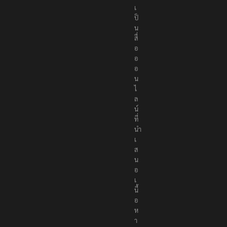
เ
ป็
น
สื่
อ
อ
อ
น
ไ
ล
น์
ที่
นำ
เ
ส
น
อ
เ
นื้
อ
ห
า