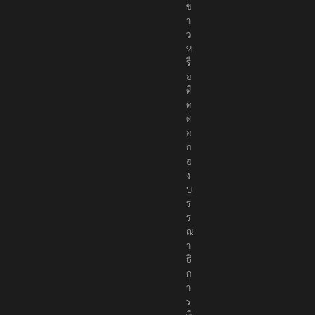
ข่
า
ว
ห
รื
อ
ติ
ด
ต่
อ
ก
อ
ง
บ
ร
ร
ณ
า
ธิ
ก
า
ร