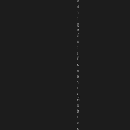
อ
ย่
า
ง
ถู
ก
ต้
อ
ง
เ
ป็
น
ก
ล
า
ง
เ
พื่
อ
สั
ง
ค
ม