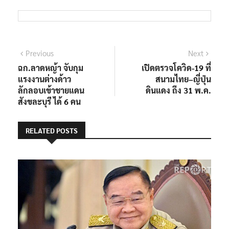
แนะแนว
Previous
Next
Previous
Next
post:
post:
ฉก.ลาดหญ้า จับกุม
เปิดตรวจโควิด-19 ที่
เรื่อง
แรงงานต่างด้าว
สนามไทย–ญี่ปุ่น
ลักลอบเข้าชายแดน
ดินแดง ถึง 31 พ.ค.
สังขละบุรี ได้ 6 คน
RELATED POSTS