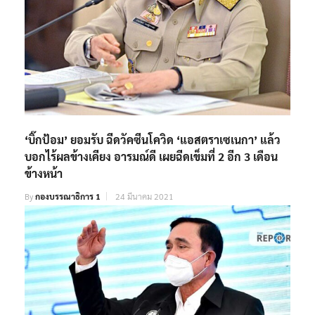
‘บิ๊กป้อม’ ยอมรับ ฉีดวัคซีนโควิด ‘แอสตราเซเนกา’ แล้ว
บอกไร้ผลข้างเคียง อารมณ์ดี เผยฉีดเข็มที่ 2 อีก 3 เดือน
ข้างหน้า
By
กองบรรณาธิการ 1
24 มีนาคม 2021