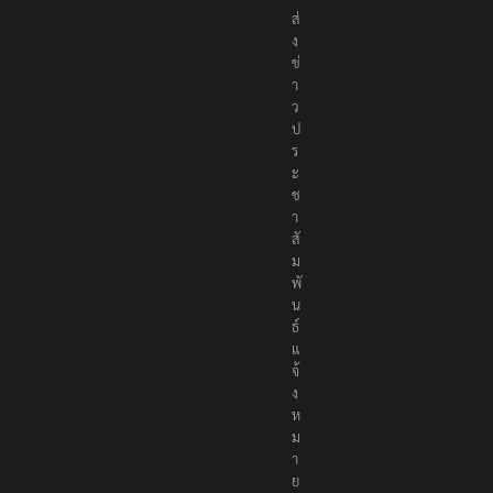
ส่
ง
ข่
า
ว
ป
ร
ะ
ช
า
สั
ม
พั
น
ธ์
แ
จ้
ง
ห
ม
า
ย