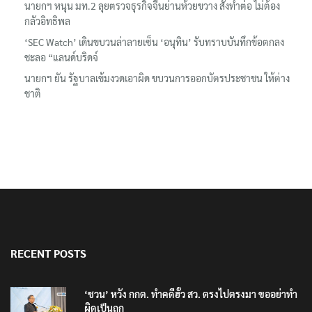
นายกฯ หนุน มท.2 ลุยตรวจธุรกิจจีนย่านห้วยขวาง สั่งทำต่อ ไม่ต้อง
กลัวอิทธิพล
‘SEC Watch’ เดินขบวนล่าลายเซ็น ‘อนุทิน’ รับทราบบันทึกข้อตกลง
ชะลอ “แลนด์บริดจ์
นายกฯ ยัน รัฐบาลเข้มงวดเอาผิด ขบวนการออกบัตรประชาชน ให้ต่าง
ชาติ
RECENT POSTS
‘ชวน’ หวัง กกต. ทำคดีฮั้ว สว. ตรงไปตรงมา ขออย่าทำ
ผิดเป็นถูก