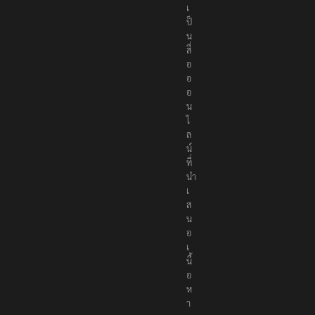
เ
ป็
น
สื่
อ
อ
อ
น
ไ
ล
น์
ที่
นำ
เ
ส
น
อ
เ
นื้
อ
ห
า