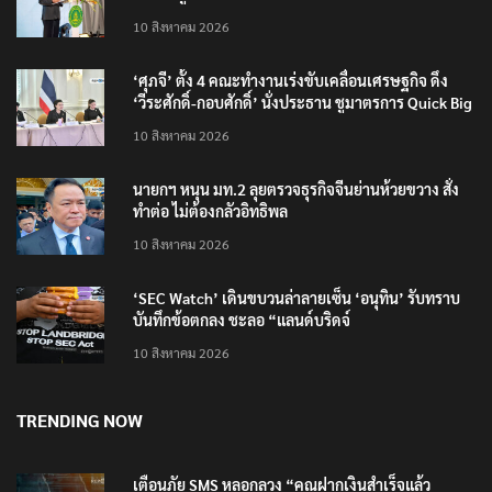
10 สิงหาคม 2026
‘ศุภจี’ ตั้ง 4 คณะทำงานเร่งขับเคลื่อนเศรษฐกิจ ดึง
‘วีระศักดิ์-กอบศักดิ์’ นั่งประธาน ชูมาตรการ Quick Big
Win
10 สิงหาคม 2026
นายกฯ หนุน มท.2 ลุยตรวจธุรกิจจีนย่านห้วยขวาง สั่ง
ทำต่อ ไม่ต้องกลัวอิทธิพล
10 สิงหาคม 2026
‘SEC Watch’ เดินขบวนล่าลายเซ็น ‘อนุทิน’ รับทราบ
บันทึกข้อตกลง ชะลอ “แลนด์บริดจ์
10 สิงหาคม 2026
TRENDING NOW
เตือนภัย SMS หลอกลวง “คุณฝากเงินสำเร็จแล้ว