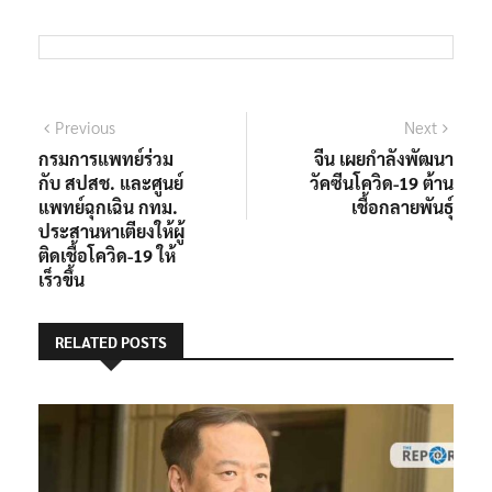
แนะแนว
Previous
Next
Previous
Next
post:
post:
กรมการแพทย์ร่วม
จีน เผยกำลังพัฒนา
เรื่อง
กับ สปสช. และศูนย์
วัคซีนโควิด-19 ต้าน
แพทย์ฉุกเฉิน กทม.
เชื้อกลายพันธุ์
ประสานหาเตียงให้ผู้
ติดเชื้อโควิด-19 ให้
เร็วขึ้น
RELATED POSTS