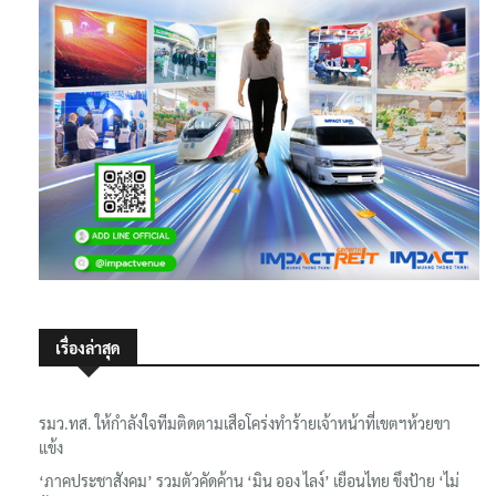
เรื่องล่าสุด
รมว.ทส. ให้กำลังใจทีมติดตามเสือโคร่งทำร้ายเจ้าหน้าที่เขตฯห้วยขา
แข้ง
‘ภาคประชาสังคม’ รวมตัวคัดค้าน ‘มิน ออง ไลง์’ เยือนไทย ขึงป้าย ‘ไม่