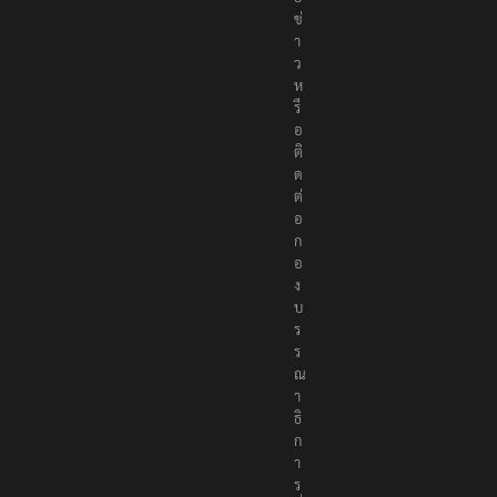
ข่
า
ว
ห
รื
อ
ติ
ด
ต่
อ
ก
อ
ง
บ
ร
ร
ณ
า
ธิ
ก
า
ร