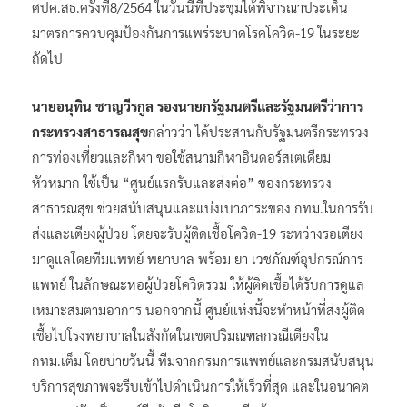
ศปค.สธ.ครั้งที่8/2564 ในวันนี้ที่ประชุมได้พิจารณาประเด็น
มาตรการควบคุมป้องกันการแพร่ระบาดโรคโควิด-19 ในระยะ
ถัดไป
นายอนุทิน ชาญวีรกูล รองนายกรัฐมนตรีและรัฐมนตรีว่าการ
กระทรวงสาธารณสุข
กล่าวว่า ได้ประสานกับรัฐมนตรีกระทรวง
การท่องเที่ยวและกีฬา ขอใช้สนามกีฬาอินดอร์สเตเดียม
หัวหมาก ใช้เป็น “ศูนย์แรกรับและส่งต่อ” ของกระทรวง
สาธารณสุข ช่วยสนับสนุนและแบ่งเบาภาระของ กทม.ในการรับ
ส่งและเตียงผู้ป่วย โดยจะรับผู้ติดเชื้อโควิด-19 ระหว่างรอเตียง
มาดูแลโดยทีมแพทย์ พยาบาล พร้อม ยา เวชภัณฑ์อุปกรณ์การ
แพทย์ ในลักษณะหอผู้ป่วยโควิดรวม ให้ผู้ติดเชื้อได้รับการดูแล
เหมาะสมตามอาการ นอกจากนี้ ศูนย์แห่งนี้จะทำหน้าที่ส่งผู้ติด
เชื้อไปโรงพยาบาลในสังกัดในเขตปริมณฑลกรณีเตียงใน
กทม.เต็ม โดยบ่ายวันนี้ ทีมจากกรมการแพทย์และกรมสนับสนุน
บริการสุขภาพจะรีบเข้าไปดำเนินการให้เร็วที่สุด และในอนาคต