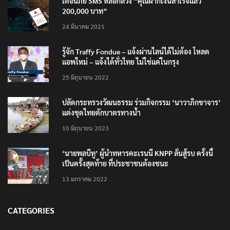
เตือนภัย SMS หลอกลวง “คุณฝากเงินสำเร็จแล้ว
200,000 บาท”
24 มีนาคม 2021
รู้จัก Traffy Fondue – แจ้งผ่านไลน์ได้ไม่ต้อง โหลด
แอพใหม่ – แจ้งได้ทั่วไทย ไม่ใช่แค่ในกรุง
25 มิถุนายน 2022
ปลัดกระทรวงวัฒนธรรม ร่วมกิจกรรม ‘นาวาภิกขาจาร’
แต่งชุดไทยตักบาตรทางน้ำ
10 มิถุนายน 2023
‘นายพลบีทู’ ผู้นำทหารคะเรนนี KNPP ลั่นสู้รบ ครั้งนี้
เป็นครั้งสุดท้าย ที่ประชาชนต้องชนะ
13 มกราคม 2022
CATEGORIES