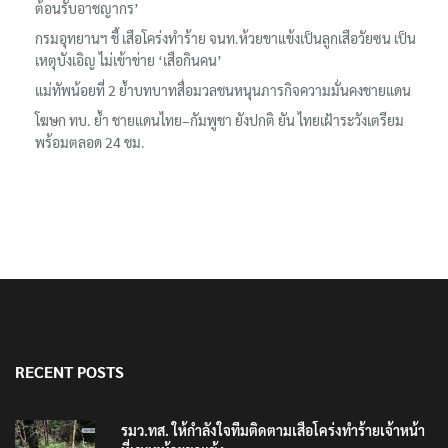
ต้อนรับอาชญากร’
กรมอุทยานฯ ชี้ เสือโคร่งทำร้าย จนท.ห้วยขาแข้งเป็นลูกเสือวัยซน เป็น
เหตุบังเอิญ ไม่เข้าข่าย ‘เสือกินคน’
แม่ทัพน้อยที่ 2 ย้ำบทบาทสื่อมวลชนหนุนภารกิจความมั่นคงชายแดน
โฆษก ทบ. ย้ำ ชายแดนไทย–กัมพูชา ยังปกติ ยัน ไทยเฝ้าระวังเตรียม
พร้อมตลอด 24 ชม.
RECENT POSTS
รมว.ทส. ให้กำลังใจทีมติดตามเสือโคร่งทำร้ายเจ้าหน้า