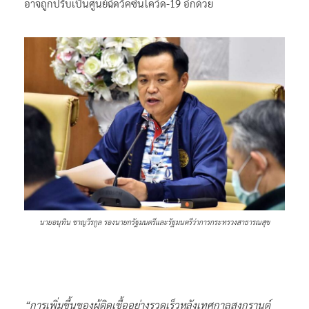
อาจถูกปรับเป็นศูนย์ฉีดวัคซีนโควิด-19 อีกด้วย
นายอนุทิน ชาญวีรกูล รองนายกรัฐมนตรีและรัฐมนตรีว่าการกระทรวงสาธารณสุข
“การเพิ่มขึ้นของผู้ติดเชื้ออย่างรวดเร็วหลังเทศกาลสงกรานต์