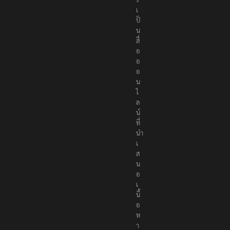
เ
ป็
น
สื่
อ
อ
อ
น
ไ
ล
น์
ที่
นำ
เ
ส
น
อ
เ
นื้
อ
ห
า