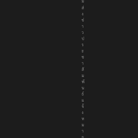
ม
ส่
ง
ข่
า
ว
ป
ร
ะ
ช
า
สั
ม
พั
น
ธ์
แ
จ้
ง
ห
ม
า
ย