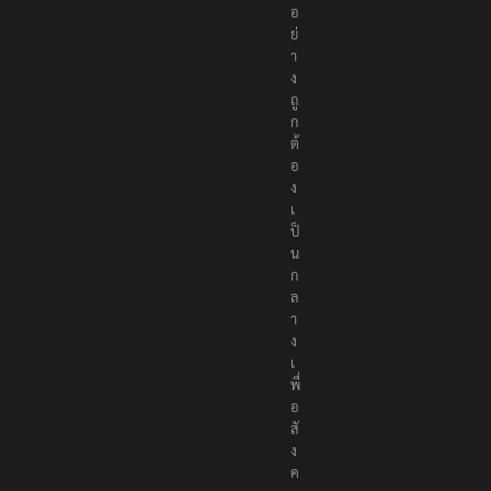
อ
ย่
า
ง
ถู
ก
ต้
อ
ง
เ
ป็
น
ก
ล
า
ง
เ
พื่
อ
สั
ง
ค