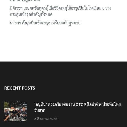
นิติเวชฯ เผยผลชันสูตรผู้เสียชีวิตเหตุใช้อาวุธปืนในโรงเรียน 8 ร่าง
กระสุนเข้าจุดสำคัญทั้งหมด
นายกฯ สั่งคุมปืนเข้มอาวุธ เตรียมแก้กฎหมาย
RECENT POSTS
‘อนุทิน’ ควงภริยาชมงาน OTOP ศิลปาชีพ ประทีปไทย
วันแรก
8 สิงหาคม 2026