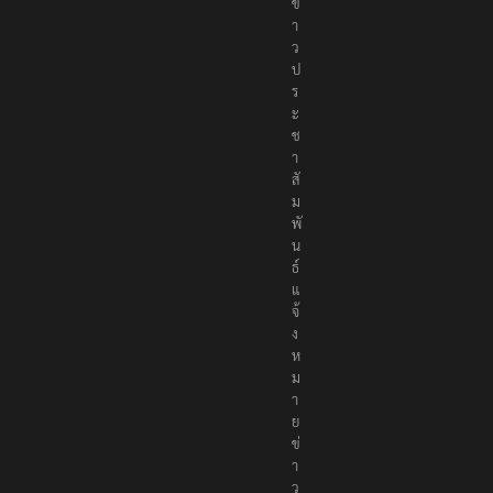
ข่
า
ว
ป
ร
ะ
ช
า
สั
ม
พั
น
ธ์
แ
จ้
ง
ห
ม
า
ย
ข่
า
ว