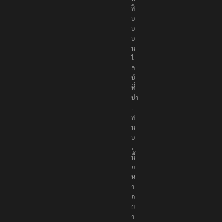
สื่
อ
อ
อ
น
ไ
ล
น์
ที่
นำ
เ
ส
น
อ
เ
นื้
อ
ห
า
อ
ย่
า