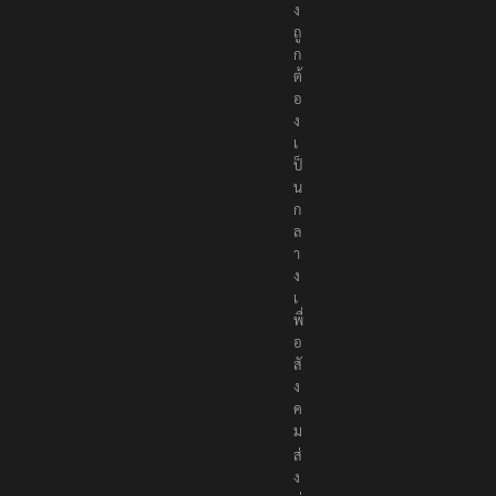
ง
ถู
ก
ต้
อ
ง
เ
ป็
น
ก
ล
า
ง
เ
พื่
อ
สั
ง
ค
ม
ส่
ง