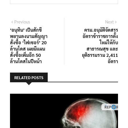
แนะแนว
Previous
Next
Previous
Next
post:
post:
‘อนุทิน’ เป็นสักขี
ครม.อนุมัติจัดสรร
เรื่อง
พยานลงนามสัญญา
อัตราข้าราชการตั้ง
สั่งซื้อ ‘ไฟเซอร์’ 20
ใหม่ให้กับ
ล้านโดส เผยมีแผน
สาธารณสุข และ
สั่งซื้อเพิ่มอีก 50
ยุติธรรมรวม 2,411
ล้านโดสในปีหน้า
อัตรา
RELATED POSTS