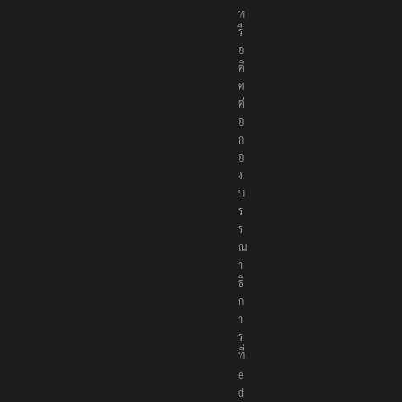
ห
รื
อ
ติ
ด
ต่
อ
ก
อ
ง
บ
ร
ร
ณ
า
ธิ
ก
า
ร
ที่
e
d