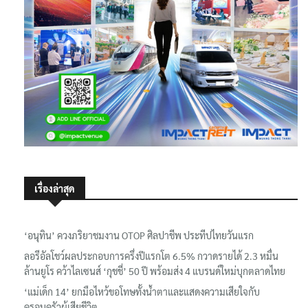
เรื่องล่าสุด
‘อนุทิน’ ควงภริยาชมงาน OTOP ศิลปาชีพ ประทีปไทยวันแรก
ลอรีอัลโชว์ผลประกอบการครึ่งปีแรกโต 6.5% กวาดรายได้ 2.3 หมื่น
ล้านยูโร คว้าไลเซนส์ ‘กุชชี่’ 50 ปี พร้อมส่ง 4 แบรนด์ใหม่บุกตลาดไทย
‘แม่เด็ก 14’ ยกมือไหว้ขอโทษทั้งน้ำตาและแสดงความเสียใจกับ
ครอบครัวผู้เสียชีวิต