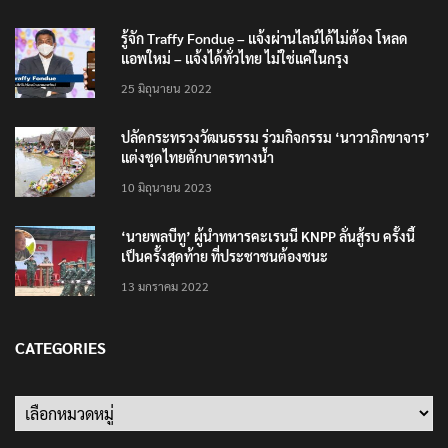
รู้จัก Traffy Fondue – แจ้งผ่านไลน์ได้ไม่ต้อง โหลด
แอพใหม่ – แจ้งได้ทั่วไทย ไม่ใช่แค่ในกรุง
25 มิถุนายน 2022
ปลัดกระทรวงวัฒนธรรม ร่วมกิจกรรม ‘นาวาภิกขาจาร’
แต่งชุดไทยตักบาตรทางน้ำ
10 มิถุนายน 2023
‘นายพลบีทู’ ผู้นำทหารคะเรนนี KNPP ลั่นสู้รบ ครั้งนี้
เป็นครั้งสุดท้าย ที่ประชาชนต้องชนะ
13 มกราคม 2022
CATEGORIES
Categories