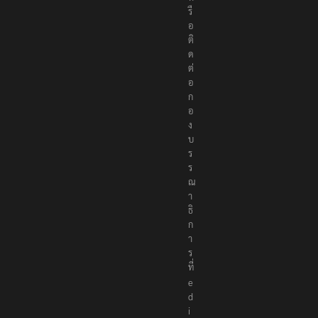
รื
อ
ติ
ด
ต่
อ
ก
อ
ง
บ
ร
ร
ณ
า
ธิ
ก
า
ร
ที่
e
d
i