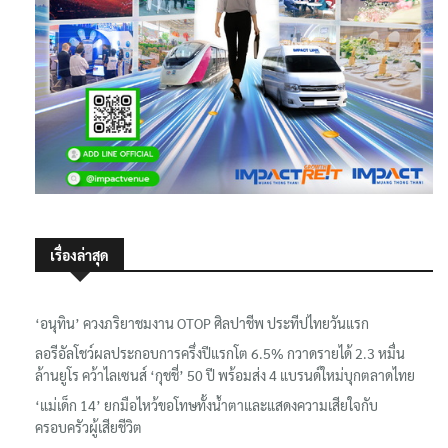
เรื่องล่าสุด
‘อนุทิน’ ควงภริยาชมงาน OTOP ศิลปาชีพ ประทีปไทยวันแรก
ลอรีอัลโชว์ผลประกอบการครึ่งปีแรกโต 6.5% กวาดรายได้ 2.3 หมื่น
ล้านยูโร คว้าไลเซนส์ ‘กุชชี่’ 50 ปี พร้อมส่ง 4 แบรนด์ใหม่บุกตลาดไทย
‘แม่เด็ก 14’ ยกมือไหว้ขอโทษทั้งน้ำตาและแสดงความเสียใจกับ
ครอบครัวผู้เสียชีวิต