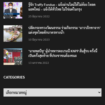
รู้จัก Traffy Fondue – แจ้งผ่านไลน์ได้ไม่ต้อง โหลด
แอพใหม่ – แจ้งได้ทั่วไทย ไม่ใช่แค่ในกรุง
25 มิถุนายน 2022
ปลัดกระทรวงวัฒนธรรม ร่วมกิจกรรม ‘นาวาภิกขาจาร’
แต่งชุดไทยตักบาตรทางน้ำ
10 มิถุนายน 2023
‘นายพลบีทู’ ผู้นำทหารคะเรนนี KNPP ลั่นสู้รบ ครั้งนี้
เป็นครั้งสุดท้าย ที่ประชาชนต้องชนะ
13 มกราคม 2022
CATEGORIES
Categories