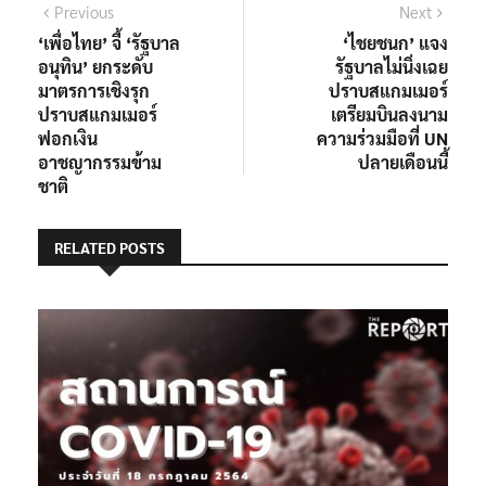
แนะแนว
Previous
Next
Previous
Next
post:
post:
‘เพื่อไทย’ จี้ ‘รัฐบาล
‘ไชยชนก’ แจง
เรื่อง
อนุทิน’ ยกระดับ
รัฐบาลไม่นิ่งเฉย
มาตรการเชิงรุก
ปราบสแกมเมอร์
ปราบสแกมเมอร์
เตรียมบินลงนาม
ฟอกเงิน
ความร่วมมือที่ UN
อาชญากรรมข้าม
ปลายเดือนนี้
ชาติ
RELATED POSTS