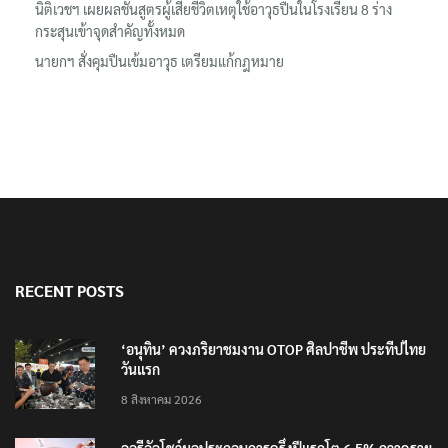
นิติเวชฯ เผยผลชันสูตรผู้เสียชีวิตเหตุใช้อาวุธปืนในโรงเรียน 8 ร่าง
กระสุนเข้าจุดสำคัญทั้งหมด
นายกฯ สั่งคุมปืนเข้มอาวุธ เตรียมแก้กฎหมาย
RECENT POSTS
‘อนุทิน’ ควงภริยาชมงาน OTOP ศิลปาชีพ ประทีปไทย
วันแรก
8 สิงหาคม 2026