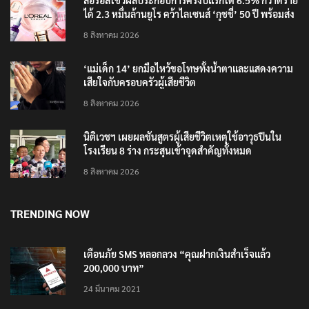
ลอรีอัลโชว์ผลประกอบการครึ่งปีแรกโต 6.5% กวาดราย
ได้ 2.3 หมื่นล้านยูโร คว้าไลเซนส์ ‘กุชชี่’ 50 ปี พร้อมส่ง
4 แบรนด์ใหม่บุกตลาดไทย
8 สิงหาคม 2026
‘แม่เด็ก 14’ ยกมือไหว้ขอโทษทั้งน้ำตาและแสดงความ
เสียใจกับครอบครัวผู้เสียชีวิต
8 สิงหาคม 2026
นิติเวชฯ เผยผลชันสูตรผู้เสียชีวิตเหตุใช้อาวุธปืนใน
โรงเรียน 8 ร่าง กระสุนเข้าจุดสำคัญทั้งหมด
8 สิงหาคม 2026
TRENDING NOW
เตือนภัย SMS หลอกลวง “คุณฝากเงินสำเร็จแล้ว
200,000 บาท”
24 มีนาคม 2021