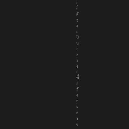
ถู
ก
ต้
อ
ง
เ
ป็
น
ก
ล
า
ง
เ
พื่
อ
สั
ง
ค
ม
ส่
ง
ข่