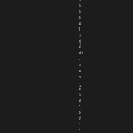
อ
อ
อ
น
ไ
ล
น์
ที่
นำ
เ
ส
น
อ
เ
นื้
อ
ห
า
อ
ย่
า
ง