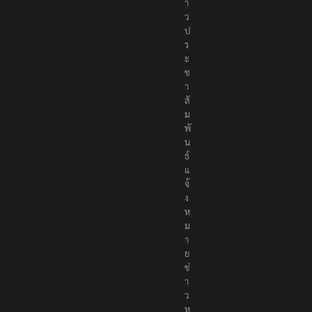
า
ว
ป
ร
ะ
ช
า
สั
ม
พั
น
ธ์
แ
จ้
ง
ห
ม
า
ย
ข่
า
ว
ห