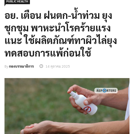
PUBLIC HEALTH
อย. เตือน ฝนตก-น้ำท่วม ยุง
ชุกชุม พาหะนำโรคร้ายแรง
แนะ ใช้ผลิตภัณฑ์ทาผิวไล่ยุง
ทดสอบการแพ้ก่อนใช้
By
กองบรรณาธิการ
14 ตุลาคม 2025