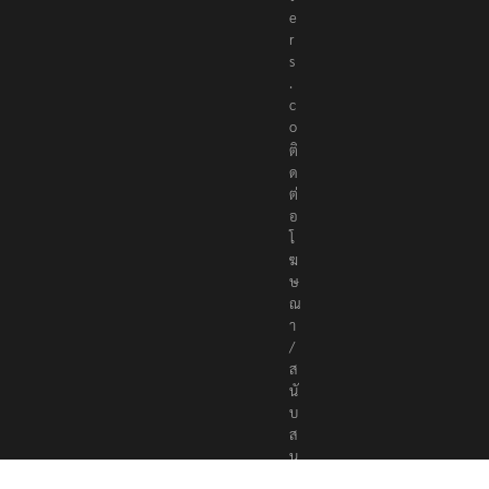
r
t
e
r
s
.
c
o
ติ
ด
ต่
อ
โ
ฆ
ษ
ณ
า
/
ส
นั
บ
ส