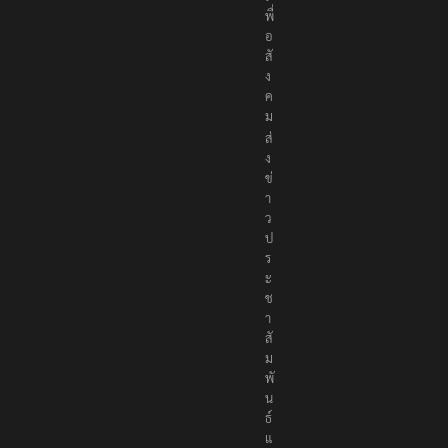
ง
เ
พื่
อ
สั
ง
ค
ม
ส่
ง
ข่
า
ว
ป
ร
ะ
ช
า
สั
ม
พั
น