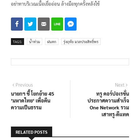
ควรทดสอบการแพ้ โดยทา หรือพ่นบริเวณข้อพับ หรือท้องแขน
อย่าทาบริเวณเนื้อเยื่ออ่อน ล้างมือทุกครั้งหลังใช้
TAGS:
น้ำท่วม
ฝนตก
รุ่งฤทัย มวลประสิทธิ์พร
แนะแนว
Previous
Next
Previous
Next
post:
post:
นายกฯ ชี้ โยกย้าย 45
ทรู คอร์ปอเรชั่น
เรื่อง
’มหาดไทย‘ เพื่อคืน
ประกาศความสำเร็จ
ความเป็นธรรม
One Network รวม
เสาทรู-ดีแทค