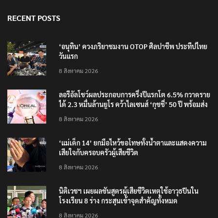
RECENT POSTS
‘อนุทิน’ ควงภริยาชมงาน OTOP ศิลปาชีพ ประทีปไทย
วันแรก
8 สิงหาคม 2026
ลอรีอัลโชว์ผลประกอบการครึ่งปีแรกโต 6.5% กวาดราย
ได้ 2.3 หมื่นล้านยูโร คว้าไลเซนส์ ‘กุชชี่’ 50 ปี พร้อมส่ง
4 แบรนด์ใหม่บุกตลาดไทย
8 สิงหาคม 2026
‘แม่เด็ก 14’ ยกมือไหว้ขอโทษทั้งน้ำตาและแสดงความ
เสียใจกับครอบครัวผู้เสียชีวิต
8 สิงหาคม 2026
นิติเวชฯ เผยผลชันสูตรผู้เสียชีวิตเหตุใช้อาวุธปืนใน