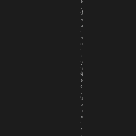
ส
น
อ
เ
นื้
อ
ห
า
อ
ย่
า
ง
ถู
ก
ต้
อ
ง
เ
ป็
น
ก
ล
า