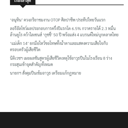
เรื่องล่าสุด
‘อนุทิน’ ควงภริยาชมงาน OTOP ศิลปาชีพ ประทีปไทยวันแรก
ลอรีอัลโชว์ผลประกอบการครึ่งปีแรกโต 6.5% กวาดรายได้ 2.3 หมื่น
ล้านยูโร คว้าไลเซนส์ ‘กุชชี่’ 50 ปี พร้อมส่ง 4 แบรนด์ใหม่บุกตลาดไทย
‘แม่เด็ก 14’ ยกมือไหว้ขอโทษทั้งน้ำตาและแสดงความเสียใจกับ
ครอบครัวผู้เสียชีวิต
นิติเวชฯ เผยผลชันสูตรผู้เสียชีวิตเหตุใช้อาวุธปืนในโรงเรียน 8 ร่าง
กระสุนเข้าจุดสำคัญทั้งหมด
นายกฯ สั่งคุมปืนเข้มอาวุธ เตรียมแก้กฎหมาย