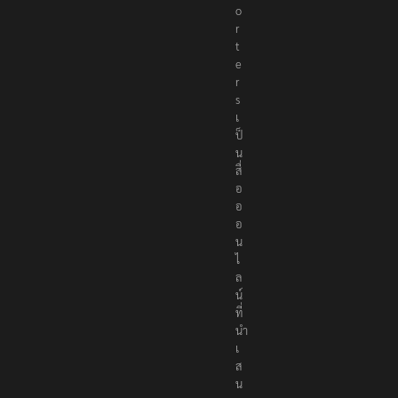
e
p
o
r
t
e
r
s
เ
ป็
น
สื่
อ
อ
อ
น
ไ
ล
น์
ที่
นำ
เ