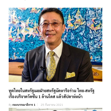
RELATED POSTS
ทูตไทยในสหรัฐเผยฝ่ายสหรัฐนัดหารือร่วม ไทย-สหรัฐ
เรื่องบริจาควัคซีน 1 ล้านโดส แล้วสัปดาห์หน้า