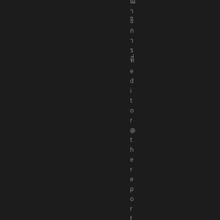
ร
ร
ณ
า
ธิ
ก
า
ร
ที่
e
d
i
t
o
r
@
t
h
e
r
e
p
o