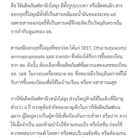
สำนักงานคณะกรรมการอาหารและยา (อย.) แนะวิธีการป้องกัน
คือ ใช้ผลิตภัณฑ์ทาผิวไล่ยุง มีทั้งรูปแบบทา หรือฉีดพ่นผิว สาร
ออกฤทธิ์ไล่ยุงมีทั้งที่เป็นสารเคมีและน้ำมันหอมระเหย แต่
เฉพาะสารออกฤทธิ์ที่เป็นสารเคมีจึงจะจัดเป็นวัตถุอันตรายใน
การกำกับดูแลของ อย.
สารเคมีออกฤทธิ์ไล่ยุงที่พบบ่อย ได้แก่ DEET, Ethyl butylacetyl
aminopropionate และ Icaridin ซึ่งต้องได้รับการขึ้นทะเบียน
จาก อย. ดังนั้น ต้องเลือกซื้อผลิตภัณฑ์ที่ฉลากแสดงเลขทะเบียน
อย. วอส. ในกรอบเครื่องหมาย อย. ซึ่งหมายถึงวัตถุอันตรายที่ได้
รับการขึ้นทะเบียนเพื่อใช้ในบ้านเรือน หรือทางสาธารณสุข
การใช้ผลิตภัณฑ์ทาผิวหนังไล่ยุง ส่วนใหญ่ห้ามใช้ในเด็กที่มีอายุ
ต่ำกว่า 4 ปี ควรดูข้อจำกัดของอายุเด็กในการใช้ผลิตภัณฑ์บน
ฉลาก ผู้ใหญ่ควรเป็นผู้ทาให้เพื่อป้องกันการเข้าตา หรือปาก ควร
ใช้เมื่อจำเป็น และห้ามนำไปใช้ทาแทนแป้ง หรือโลชั่น ก่อนใช้