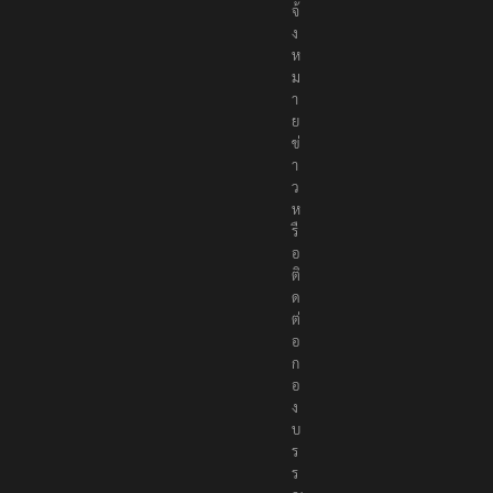
ธ์
แ
จ้
ง
ห
ม
า
ย
ข่
า
ว
ห
รื
อ
ติ
ด
ต่
อ
ก
อ
ง
บ