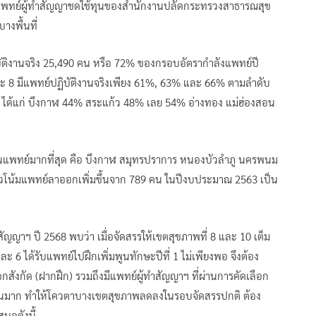
พทย์ผู้ทำสัญญาชดใช้ทุนของสำนักงานปลัดกระทรวงสาธารณสุข
งพื้นที่
ัติงานจริง 25,490 คน หรือ 72% ของกรอบอัตรากำลังแพทย์ปี
และ 8 มีแพทย์ปฏิบัติงานจริงเพียง 61%, 63% และ 66% ตามลำดับ
60% ได้แก่ บึงกาฬ 44% สระแก้ว 48% เลย 54% อ่างทอง แม่ฮ่องสอน
นแพทย์มากที่สุด คือ บึงกาฬ สมุทรปราการ หนองบัวลำภู นครพนม
แนวโน้มแพทย์ลาออกเพิ่มขึ้นจาก 789 คน ในปีงบประมาณ 2563 เป็น
ัญญาฯ ปี 2568 พบว่า เมื่อจัดสรรให้เขตสุขภาพที่ 8 และ 10 เต็ม
 6 ได้รับแพทย์ไปฝึกเพิ่มพูนทักษะปีที่ 1 ไม่เพียงพอ จึงต้อง
ังกัด (ฝากฝึก) รวมถึงมีแพทย์ผู้ทำสัญญาฯ ที่ผ่านการคัดเลือก
นวนมาก ทำให้โควตาบางเขตสุขภาพลดลงในรอบจัดสรรปกติ ต้อง
นอดังนี้