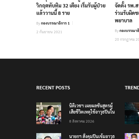
วิกฤตทับทิม 32 เตียง เริ่มรับผู้ป่วย
จัดตั้ง รพ
แล้ววานนี้ 8 ราย
ร่วมรับผิ
พยาบาล
By
กองบรรณาธิการ 1
By
กองบรรณาธิ
2 กันยายน 2021
20 กรกฎาคม 2
RECENT POSTS
TREN
นิติเวชฯ เผยผลชันสูตรผู้
เสียชีวิตเหตุใช้อาวุธปืนใน
โรงเรียน 8 ร่าง กระสุนเข้า
8 สิงหาคม 2026
จุดสำคัญทั้งหมด
นายกฯ สั่งคุมปืนเข้มอาวุธ