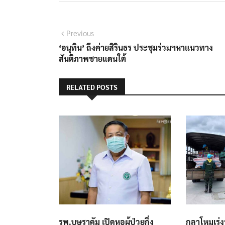
แนะแนว
Previous
Previous
post:
‘อนุทิน’ ถึงค่ายสิรินธร ประชุมร่วมฯหาแนวทาง
เรื่อง
สันติภาพชายแดนใต้
RELATED POSTS
รพ.บุษราคัม เปิดหอผู้ป่วยกึ่ง
กลาโหมเร่