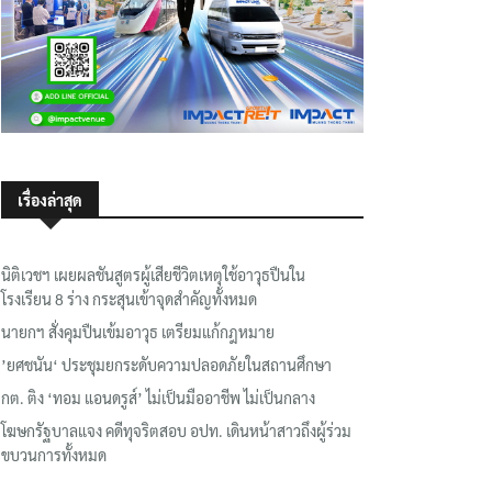
เรื่องล่าสุด
นิติเวชฯ เผยผลชันสูตรผู้เสียชีวิตเหตุใช้อาวุธปืนใน
โรงเรียน 8 ร่าง กระสุนเข้าจุดสำคัญทั้งหมด
นายกฯ สั่งคุมปืนเข้มอาวุธ เตรียมแก้กฎหมาย
’ยศชนัน‘ ประชุมยกระดับความปลอดภัยในสถานศึกษา
กต. ติง ‘ทอม แอนดรูส์’ ไม่เป็นมืออาชีพ ไม่เป็นกลาง
โฆษกรัฐบาลแจง คดีทุจริตสอบ อปท. เดินหน้าสาวถึงผู้ร่วม
ขบวนการทั้งหมด