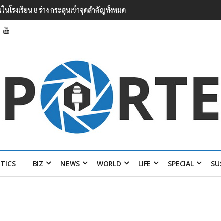
ITICS
BIZ
NEWS
WORLD
LIFE
SPECIAL
SU