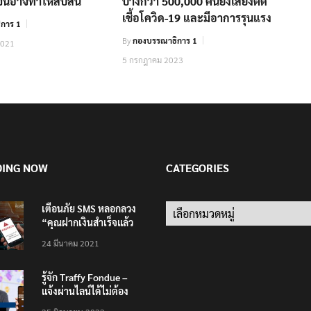
ะจนอาจทำให้สับสน
บางกว่า 500,000 คนยังเสี่ยงติด
เชื้อโควิด-19 และมีอาการรุนแรง
การ 1
By
กองบรรณาธิการ 1
2021
5 กรกฎาคม 2023
DING NOW
CATEGORIES
เตือนภัย SMS หลอกลวง
Categories
“คุณฝากเงินสำเร็จแล้ว
200,000 บาท”
24 มีนาคม 2021
รู้จัก Traffy Fondue –
แจ้งผ่านไลน์ได้ไม่ต้อง
โหลดแอพใหม่ – แจ้งได้