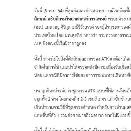
วันนี้ (9 พ.ย. 64) ที่ศูนย์แถลงข่าวสถานการณ์โรคติด
ลักษณ์ อธิบดีกรมวิทยาศาสตร์การแพทย์
พร้อมด้วย น
(อย.) และ ภญ.ศิริกุล เมธีวีรังสรรค์ รองผู้อำนวยการอง
ประเทศไทย โดย นพ.ศุภกิจ กล่าวว่า กระทรวงสาธารณสุ
ATK ซึ่งขณะนี้เริ่มมีราคาถูกลง
ทั้งนี้ ราคาไม่ใช่สิ่งที่ตัดสินคุณภาพของ ATK แต่ต้องเ
จำกัดในการใช้ แนะนำให้ตรวจหลังมีความเสี่ยงรับเชื้อแล
น้อย แต่กรณีที่มีอาการไข้และอาการระบบทางเดินหายใ
นพ.ศุภกิจกล่าวต่อว่า ชุดตรวจ ATK แบบที่ใช้สารคัดหลั่
จมูกทั้ง 2 ข้าง โดยสอดลึก 2-3 เซนติเมตร แล้วปั่นข้างละ
เก็บน้ำลายตามวิธีที่ชุดตรวจกำหนด สำหรับการอ่านผลตรว
แถบขึ้นที่ตัว T ร่วมด้วย หมายถึงผลบวก หากไม่มีแถบขึ
ทั้งนี้ เมื่อได้ผลบวกให้แจ้งเจ้าหน้าที่โรงพยาบาลใกล