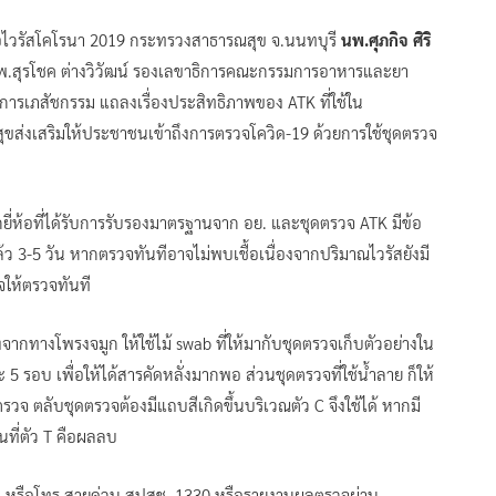
เชื้อไวรัสโคโรนา 2019 กระทรวงสาธารณสุข จ.นนทบุรี
นพ.ศุภกิจ ศิริ
พ.สุรโชค ต่างวิวัฒน์ รองเลขาธิการคณะกรรมการอาหารและยา
ค์การเภสัชกรรม แถลงเรื่องประสิทธิภาพของ ATK ที่ใช้ใน
ขส่งเสริมให้ประชาชนเข้าถึงการตรวจโควิด-19 ด้วยการใช้ชุดตรวจ
ลือกยี่ห้อที่ได้รับการรับรองมาตรฐานจาก อย. และชุดตรวจ ATK มีข้อ
้ว 3-5 วัน หากตรวจทันทีอาจไม่พบเชื้อเนื่องจากปริมาณไวรัสยังมี
จให้ตรวจทันที
งจากทางโพรงจมูก ให้ใช้ไม้ swab ที่ให้มากับชุดตรวจเก็บตัวอย่างใน
 5 รอบ เพื่อให้ได้สารคัดหลั่งมากพอ ส่วนชุดตรวจที่ใช้น้ำลาย ก็ให้
จ ตลับชุดตรวจต้องมีแถบสีเกิดขึ้นบริเวณตัว C จึงใช้ได้ หากมี
้นที่ตัว T คือผลลบ
้บ้าน หรือโทร.สายด่วน สปสช. 1330 หรือรายงานผลตรวจผ่าน