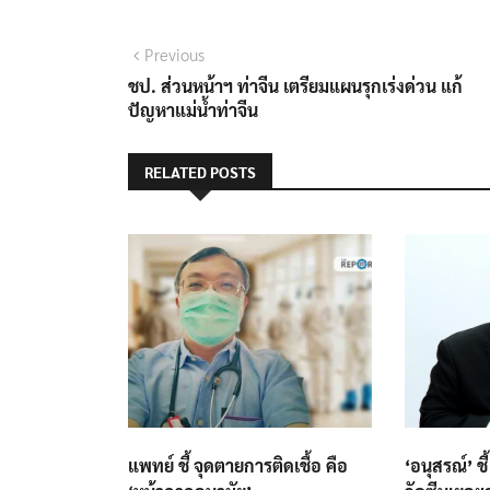
แนะแนว
Previous
Previous
post:
ชป. ส่วนหน้าฯ ท่าจีน เตรียมแผนรุกเร่งด่วน แก้
เรื่อง
ปัญหาแม่น้ำท่าจีน
RELATED POSTS
แพทย์ ชี้ จุดตายการติดเชื้อ คือ
‘อนุสรณ์’ ช