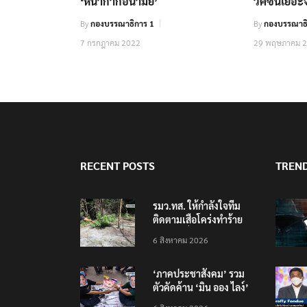
‘หน้ากากอนามัย’
วัคซีนเยอ
By
กองบรรณาธิการ 1
By
กองบรรณาธิ
7 กรกฎาคม 2022
29 พฤษภาคม 
RECENT POSTS
TREN
รมว.ทส. ให้กำลังใจทีม
ติดตามเสือโคร่งทำร้าย
เจ้าหน้าที่เขตฯห้วยขาแข้ง
6 สิงหาคม 2026
‘ภาคประชาสังคม’ รวม
ตัวคัดค้าน ‘มิน ออง ไลง์’
เยือนไทย ขึงป้าย ‘ไม่