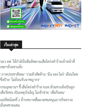
เรื่องล่าสุด
รมว.ทส. ให้กำลังใจทีมติดตามเสือโคร่งทำร้ายเจ้าหน้าที่
เขตฯห้วยขาแข้ง
‘ภาคประชาสังคม’ รวมตัวคัดค้าน ‘มิน ออง ไลง์’ เยือนไทย
ขึงป้าย ‘ไม่ต้อนรับอาชญากร’
กรมอุทยานฯ ชี้ เสือโคร่งทำร้าย จนท.ห้วยขาแข้งเป็นลูก
เสือวัยซน เป็นเหตุบังเอิญ ไม่เข้าข่าย ‘เสือกินคน’
แม่ทัพน้อยที่ 2 ย้ำบทบาทสื่อมวลชนหนุนภารกิจความ
มั่นคงชายแดน