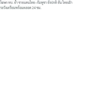
โฆษก ทบ. ย้ำ ชายแดนไทย–กัมพูชา ยังปกติ ยัน ไทยเฝ้า
ระวังเตรียมพร้อมตลอด 24 ชม.