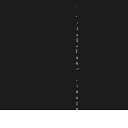
s
.
c
o
ติ
ด
ต่
อ
โ
ฆ
ษ
ณ
า
/
ส
นั
บ
ส
นุ
น
a
d