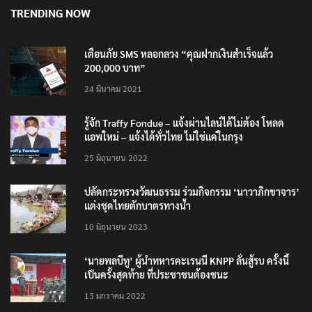
TRENDING NOW
เตือนภัย SMS หลอกลวง “คุณฝากเงินสำเร็จแล้ว
200,000 บาท”
24 มีนาคม 2021
รู้จัก Traffy Fondue – แจ้งผ่านไลน์ได้ไม่ต้อง โหลด
แอพใหม่ – แจ้งได้ทั่วไทย ไม่ใช่แค่ในกรุง
25 มิถุนายน 2022
ปลัดกระทรวงวัฒนธรรม ร่วมกิจกรรม ‘นาวาภิกขาจาร’
แต่งชุดไทยตักบาตรทางน้ำ
10 มิถุนายน 2023
‘นายพลบีทู’ ผู้นำทหารคะเรนนี KNPP ลั่นสู้รบ ครั้งนี้
เป็นครั้งสุดท้าย ที่ประชาชนต้องชนะ
13 มกราคม 2022