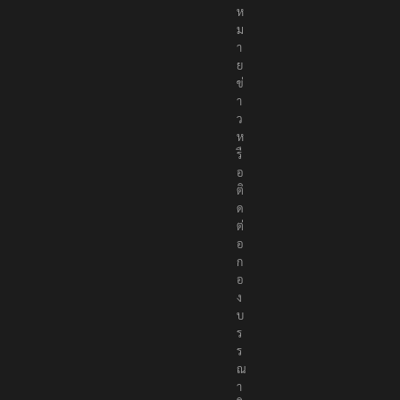
ห
ม
า
ย
ข่
า
ว
ห
รื
อ
ติ
ด
ต่
อ
ก
อ
ง
บ
ร
ร
ณ
า