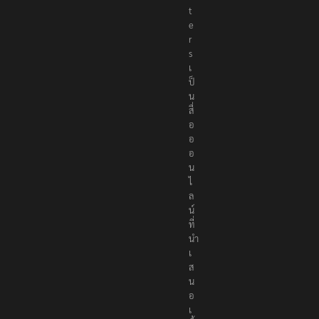
t
e
r
s
เ
ป็
น
สื่
อ
อ
อ
น
ไ
ล
น์
ที่
นำ
เ
ส
น
อ
เ