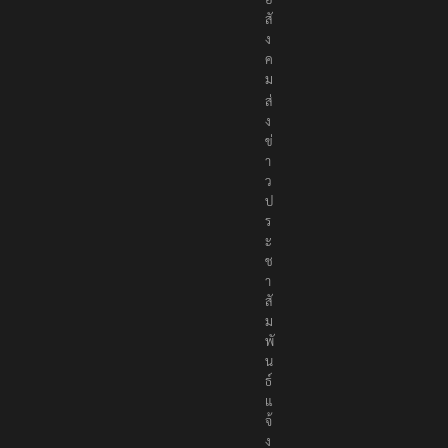
สั
ง
ค
ม
ส่
ง
ข่
า
ว
ป
ร
ะ
ช
า
สั
ม
พั
น
ธ์
แ
จ้
ง