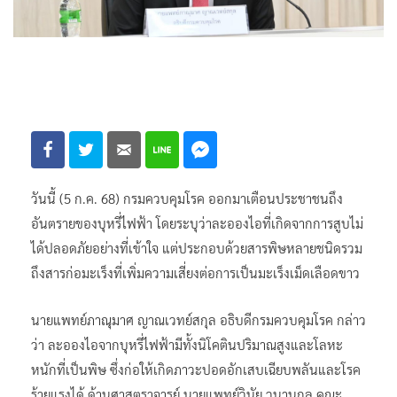
วันนี้ (5 ก.ค. 68) กรมควบคุมโรค ออกมาเตือนประชาชนถึง
อันตรายของบุหรี่ไฟฟ้า โดยระบุว่าละอองไอที่เกิดจากการสูบไม่
ได้ปลอดภัยอย่างที่เข้าใจ แต่ประกอบด้วยสารพิษหลายชนิดรวม
ถึงสารก่อมะเร็งที่เพิ่มความเสี่ยงต่อการเป็นมะเร็งเม็ดเลือดขาว
นายแพทย์ภาณุมาศ ญาณเวทย์สกุล อธิบดีกรมควบคุมโรค กล่าว
ว่า ละอองไอจากบุหรี่ไฟฟ้ามีทั้งนิโคตินปริมาณสูงและโลหะ
หนักที่เป็นพิษ ซึ่งก่อให้เกิดภาวะปอดอักเสบเฉียบพลันและโรค
ร้ายแรงได้ ด้านศาสตราจารย์ นายแพทย์วินัย วนานุกูล คณะ