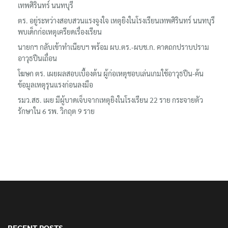
เทพศิรินทร์ นนทบุรี
ตร. อยู่ระหว่างสอบสวนแรงจูงใจ เหตุยิงในโรงเรียนเทพศิรินทร์ นนทบุรี
พบเด็กก่อเหตุเครียดเรื่องเรียน
นายกฯ กลับเข้าทำเนียบฯ พร้อม ผบ.ตร.-ผบช.ก. คาดถกปราบปราม
อาวุธปืนเถื่อน
โฆษก ตร. เผยผลสอบเบื้องต้น ผู้ก่อเหตุชอบเล่นเกมใช้อาวุธปืน-ค้น
ข้อมูลเหตุรุนแรงก่อนลงมือ
รมว.สธ. เผย มีผู้บาดเจ็บจากเหตุยิงในโรงเรียน 22 ราย กระจายตัว
รักษาใน 6 รพ. วิกฤต 9 ราย
RECENT POSTS