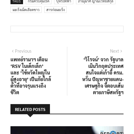
TAGS:
กรมควบคุมโรค
บุหรี่ไฟฟ้า
ภาณุมาศ ญาณเวทย์สกุล
มะเร็งเม็ดเลือดขาว
สารก่อมะเร็ง
แนะแนว
Previous
Next
Previous
Next
post:
post:
แพทย์รามาฯ เตือน
‘วิโรจน์‘ จวก รัฐบาล
เรื่อง
‘RSV ในเด็กเล็ก’
เมินวิกฤตประเทศ
และ ‘ไข้หวัดใหญ่ใน
สนใจแต่เก้าอี้ ครม.
ผู้สูงอายุ’ เป็นภัยใกล้
หวั่น ปัญหาชายแดน-
ตัวที่อาจรุนแรงถึง
เศรษฐกิจ จี้ตอบเส้น
ชีวิต
ตายภาษีสหรัฐฯ
RELATED POSTS