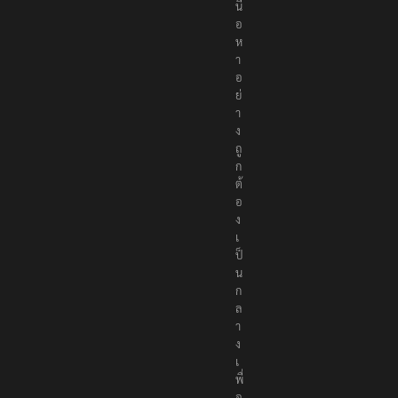
นื้
อ
ห
า
อ
ย่
า
ง
ถู
ก
ต้
อ
ง
เ
ป็
น
ก
ล
า
ง
เ
พื่
อ