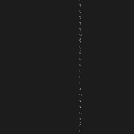
า
ย
ข่
า
ว
ห
รื
อ
ติ
ด
ต่
อ
ก
อ
ง
บ
ร
ร
ณ
า
ธิ
ก