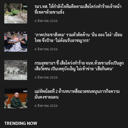
รมว.ทส. ให้กำลังใจทีมติดตามเสือโคร่งทำร้ายเจ้าหน้า
ที่เขตฯห้วยขาแข้ง
6 สิงหาคม 2026
‘ภาคประชาสังคม’ รวมตัวคัดค้าน ‘มิน ออง ไลง์’ เยือน
ไทย ขึงป้าย ‘ไม่ต้อนรับอาชญากร’
6 สิงหาคม 2026
กรมอุทยานฯ ชี้ เสือโคร่งทำร้าย จนท.ห้วยขาแข้งเป็นลูก
เสือวัยซน เป็นเหตุบังเอิญ ไม่เข้าข่าย ‘เสือกินคน’
6 สิงหาคม 2026
แม่ทัพน้อยที่ 2 ย้ำบทบาทสื่อมวลชนหนุนภารกิจความ
มั่นคงชายแดน
6 สิงหาคม 2026
TRENDING NOW