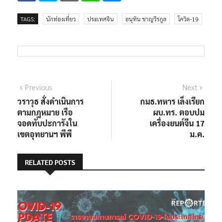
TAGS:
นักท่องเที่ยว
ประเทศจีน
อนุทิน ชาญวีรกูล
โควิด-19
แนะแนว
Previous
Next
Previous
Next
post:
post:
วราวุธ สั่งดำเนินการ
กมธ.ทหาร เล็งเรียก
เรื่อง
ตามกฎหมาย เรือ
ผบ.ทร. ตอบปม
จอดทับปะการังใน
เครื่องยนต์จีน 17
เขตอุทยานฯ พีพี
ม.ค.
RELATED POSTS