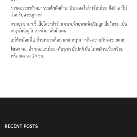
‘ภาคประชาสังคม’ รวมตัวคัดค้าน ‘มิน ออง ไลง์’ เยือนไทย ขึงป้าย ‘ไม่
ต้อนรับอาชญากร’
กรมอุทยานฯ ชี้ เสือโคร่งทำร้าย จนท.ห้วยขาแข้งเป็นลูกเสือวัยซน เป็น
เหตุบังเอิญ ไม่เข้าข่าย ‘เสือกินคน’
แม่ทัพน้อยที่ 2 ย้ำบทบาทสื่อมวลชนหนุนภารกิจความมั่นคงชายแดน
โฆษก ทบ. ย้ำ ชายแดนไทย–กัมพูชา ยังปกติ ยัน ไทยเฝ้าระวังเตรียม
พร้อมตลอด 24 ชม.
RECENT POSTS