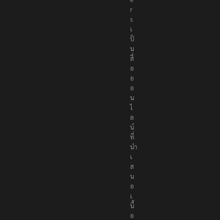
r
s
เ
ป็
น
สื่
อ
อ
อ
น
ไ
ล
น์
ที่
นำ
เ
ส
น
อ
เ
นื้
อ