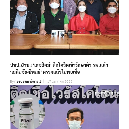
ปชป.ป่วน ! ‘เดชอิศม์’ ติดโควิดเข้ารักษาตัว รพ.แล้ว
‘เฉลิมชัย-นิพนธ์’ ตรวจแล้วไม่พบเชื้อ
By
กองบรรณาธิการ 1
17 มกราคม 2022