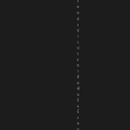
ง
ค
ม
ส่
ง
ข่
า
ว
ป
ร
ะ
ช
า
สั
ม
พั
น
ธ์
แ
จ้
ง
ห
ม