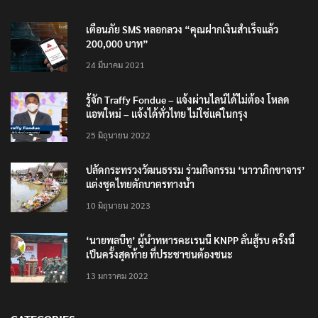
เตือนภัย SMS หลอกลวง “คุณฝากเงินสำเร็จแล้ว
200,000 บาท”
24 มีนาคม 2021
รู้จัก Traffy Fondue – แจ้งผ่านไลน์ได้ไม่ต้อง โหลด
แอพใหม่ – แจ้งได้ทั่วไทย ไม่ใช่แค่ในกรุง
25 มิถุนายน 2022
ปลัดกระทรวงวัฒนธรรม ร่วมกิจกรรม ‘นาวาภิกขาจาร’
แต่งชุดไทยตักบาตรทางน้ำ
10 มิถุนายน 2023
‘นายพลบีทู’ ผู้นำทหารคะเรนนี KNPP ลั่นสู้รบ ครั้งนี้
เป็นครั้งสุดท้าย ที่ประชาชนต้องชนะ
13 มกราคม 2022