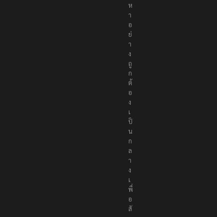
ห
า
อ
ย่
า
ง
ถู
ก
ต้
อ
ง
เ
ป็
น
ก
ล
า
ง
เ
พื่
อ
สั