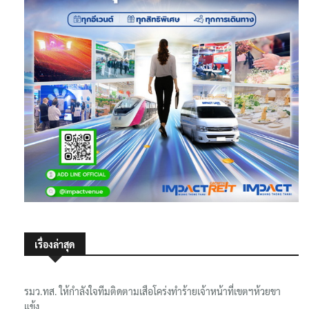
เรื่องล่าสุด
รมว.ทส. ให้กำลังใจทีมติดตามเสือโคร่งทำร้ายเจ้าหน้าที่เขตฯห้วยขา
แข้ง