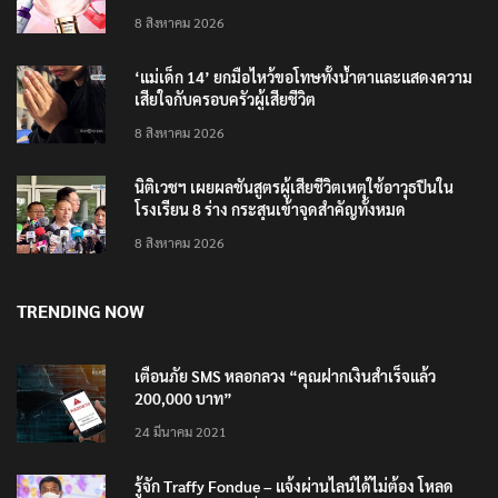
4 แบรนด์ใหม่บุกตลาดไทย
8 สิงหาคม 2026
‘แม่เด็ก 14’ ยกมือไหว้ขอโทษทั้งน้ำตาและแสดงความ
เสียใจกับครอบครัวผู้เสียชีวิต
8 สิงหาคม 2026
นิติเวชฯ เผยผลชันสูตรผู้เสียชีวิตเหตุใช้อาวุธปืนใน
โรงเรียน 8 ร่าง กระสุนเข้าจุดสำคัญทั้งหมด
8 สิงหาคม 2026
TRENDING NOW
เตือนภัย SMS หลอกลวง “คุณฝากเงินสำเร็จแล้ว
200,000 บาท”
24 มีนาคม 2021
รู้จัก Traffy Fondue – แจ้งผ่านไลน์ได้ไม่ต้อง โหลด