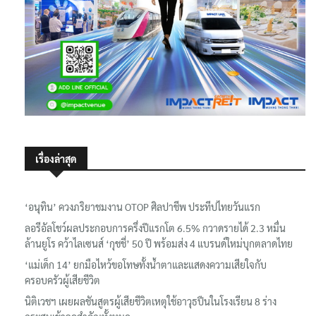
เรื่องล่าสุด
‘อนุทิน’ ควงภริยาชมงาน OTOP ศิลปาชีพ ประทีปไทยวันแรก
ลอรีอัลโชว์ผลประกอบการครึ่งปีแรกโต 6.5% กวาดรายได้ 2.3 หมื่น
ล้านยูโร คว้าไลเซนส์ ‘กุชชี่’ 50 ปี พร้อมส่ง 4 แบรนด์ใหม่บุกตลาดไทย
‘แม่เด็ก 14’ ยกมือไหว้ขอโทษทั้งน้ำตาและแสดงความเสียใจกับ
ครอบครัวผู้เสียชีวิต
นิติเวชฯ เผยผลชันสูตรผู้เสียชีวิตเหตุใช้อาวุธปืนในโรงเรียน 8 ร่าง