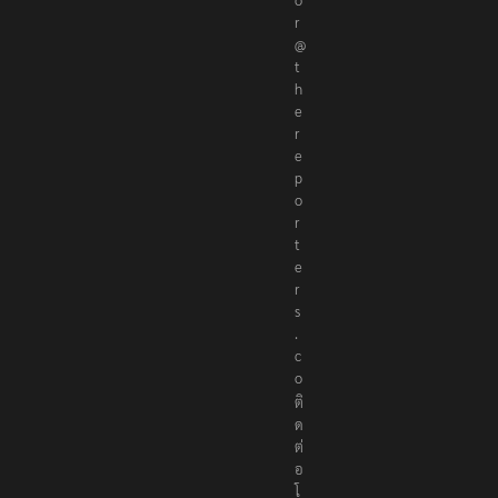
r
@
t
h
e
r
e
p
o
r
t
e
r
s
.
c
o
ติ
ด
ต่
อ
โ