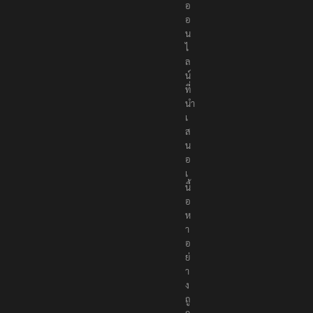
อ
อ
น
ไ
ล
น์
ที่
นำ
เ
ส
น
อ
เ
นื้
อ
ห
า
อ
ย่
า
ง
ถู
ก