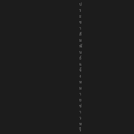
ป
ร
ะ
ช
า
สั
ม
พั
น
ธ์
แ
จ้
ง
ห
ม
า
ย
ข่
า
ว
ห
รื