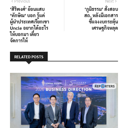
แนะแนว
Previous
Next
Previous
Next
post:
post:
‘สิริพงศ์’ ย้อนแสบ
‘ภูมิธรรม’ สั่งสอบ
เรื่อง
‘ทักษิณ’ บอก รู้แค่
สถ. หลังมีเอกสาร
ผู้นำประเทศเรียกเขา
ชี้แจงงบกระตุ้น
Uncle อยากได้อะไร
เศรษฐกิจหลุด
ให้บอกมา เดี๋ยว
จัดการให้
RELATED POSTS