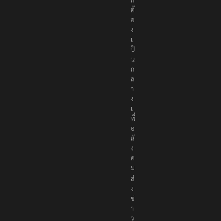
ต้
อ
ง
เ
ป็
น
ก
ล
า
ง
เ
พื่
อ
สั
ง
ค
ม
ส่
ง
ข่
า
ว