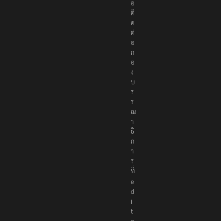
อ
ติ
ด
ต่
อ
ก
อ
ง
บ
ร
ร
ณ
า
ธิ
ก
า
ร
ที่
e
d
i
t
o