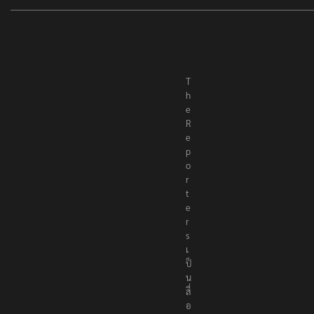
T
h
e
R
e
p
o
r
t
e
r
s
เ
ป็
น
สื่
อ