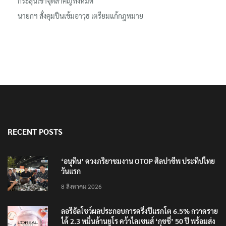
กระสุนเข้าจุดสำคัญทั้งหมด
นายกฯ สั่งคุมปืนเข้มอาวุธ เตรียมแก้กฎหมาย
RECENT POSTS
‘อนุทิน’ ควงภริยาชมงาน OTOP ศิลปาชีพ ประทีปไทย
วันแรก
8 สิงหาคม 2026
ลอรีอัลโชว์ผลประกอบการครึ่งปีแรกโต 6.5% กวาดราย
ได้ 2.3 หมื่นล้านยูโร คว้าไลเซนส์ ‘กุชชี่’ 50 ปี พร้อมส่ง