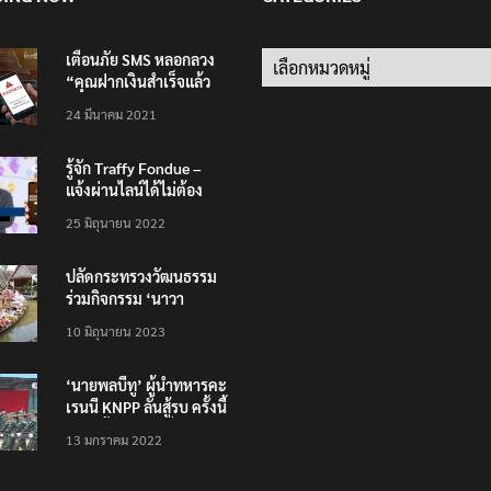
เตือนภัย SMS หลอกลวง
Categories
“คุณฝากเงินสำเร็จแล้ว
200,000 บาท”
24 มีนาคม 2021
รู้จัก Traffy Fondue –
แจ้งผ่านไลน์ได้ไม่ต้อง
โหลดแอพใหม่ – แจ้งได้
25 มิถุนายน 2022
ทั่วไทย ไม่ใช่แค่ในกรุง
ปลัดกระทรวงวัฒนธรรม
ร่วมกิจกรรม ‘นาวา
ภิกขาจาร’ แต่งชุดไทย
10 มิถุนายน 2023
ตักบาตรทางน้ำ
‘นายพลบีทู’ ผู้นำทหารคะ
เรนนี KNPP ลั่นสู้รบ ครั้งนี้
เป็นครั้งสุดท้าย ที่
13 มกราคม 2022
ประชาชนต้องชนะ