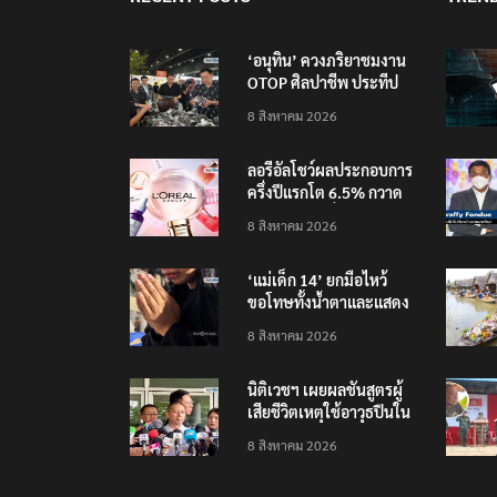
‘อนุทิน’ ควงภริยาชมงาน
OTOP ศิลปาชีพ ประทีป
ไทยวันแรก
8 สิงหาคม 2026
ลอรีอัลโชว์ผลประกอบการ
ครึ่งปีแรกโต 6.5% กวาด
รายได้ 2.3 หมื่นล้านยูโร
8 สิงหาคม 2026
คว้าไลเซนส์ ‘กุชชี่’ 50 ปี
พร้อมส่ง 4 แบรนด์ใหม่บุก
‘แม่เด็ก 14’ ยกมือไหว้
ตลาดไทย
ขอโทษทั้งน้ำตาและแสดง
ความเสียใจกับครอบครัวผู้
8 สิงหาคม 2026
เสียชีวิต
นิติเวชฯ เผยผลชันสูตรผู้
เสียชีวิตเหตุใช้อาวุธปืนใน
โรงเรียน 8 ร่าง กระสุนเข้า
8 สิงหาคม 2026
จุดสำคัญทั้งหมด