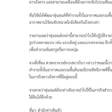
ดาวอังคาร และสามารถเคลื่อนที่ด้วยการกลิ้งไปบนพื้น
ทีมวิจัยได้พัฒนาหุ่นยนต์ที่ทำงานทั้งในอากาศและบนพื
อากาศยานไร้คนขับขนาดใกล้เคียงกันถึงหกเท่า
รายงานเผยว่าหุ่นยนต์เหล่านี้สามารถนำไปใช้ปฏิบัติง
รูปร่างหลายแบบ เช่น แบบล้อคู่ และแบบทรงกลม อีกท
เพื่อทำงานขันสกรูหรือการกดปุ่ม
จางลี่เซี่ยน ศาสตราจารย์จากสถาบันฯ กล่าวว่าขณะนี้เ
ทำงานทั้งในอากาศและบนพื้นดินจะมีประสิทธิภาพดีขึ้นท
ในภารกิจดาวอังคารที่มีอยู่ตอนนี้
จางคาดว่าหุ่นยนต์ดังกล่าวยังอาจนำไปใช้ในภารกิจสำ
ใต้ดินได้อีกด้วย
ที่มา: สำนักข่าวซินหัว