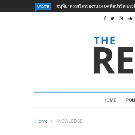
OTOP ศิลปาชีพ ประทีปไทยวันแรก
ลอรีอัลโชว์ผลประกอบการครึ่งปีแรกโต 6.5% ก
UPDATE
2.3 หมื่นล้านยูโร คว้าไลเซนส์ ‘กุชชี่’ 50 ปี พร้
ใหม่บุกตลาดไทย
HOME
POL
Home
KNOWLEDGE