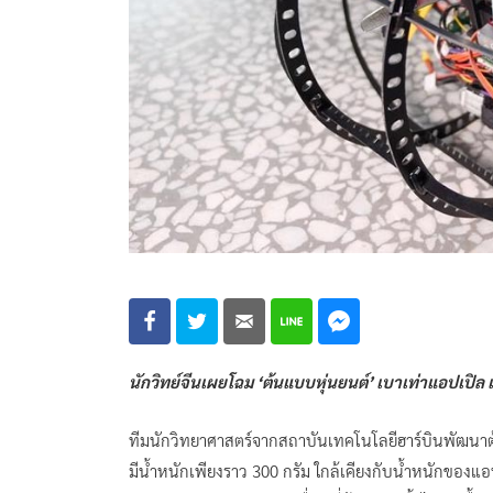
นักวิทย์จีนเผยโฉม ‘ต้นแบบหุ่นยนต์’ เบาเท่าแอปเปิล 
ทีมนักวิทยาศาสตร์จากสถาบันเทคโนโลยีฮาร์บินพัฒนาต
มีน้ำหนักเพียงราว 300 กรัม ใกล้เคียงกับน้ำหนักของ