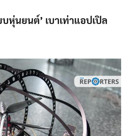
บบหุ่นยนต์’ เบาเท่าแอปเปิล