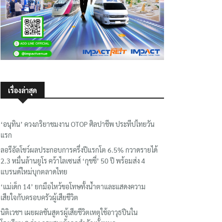
เรื่องล่าสุด
‘อนุทิน’ ควงภริยาชมงาน OTOP ศิลปาชีพ ประทีปไทยวัน
แรก
ลอรีอัลโชว์ผลประกอบการครึ่งปีแรกโต 6.5% กวาดรายได้
2.3 หมื่นล้านยูโร คว้าไลเซนส์ ‘กุชชี่’ 50 ปี พร้อมส่ง 4
แบรนด์ใหม่บุกตลาดไทย
‘แม่เด็ก 14’ ยกมือไหว้ขอโทษทั้งน้ำตาและแสดงความ
เสียใจกับครอบครัวผู้เสียชีวิต
นิติเวชฯ เผยผลชันสูตรผู้เสียชีวิตเหตุใช้อาวุธปืนใน