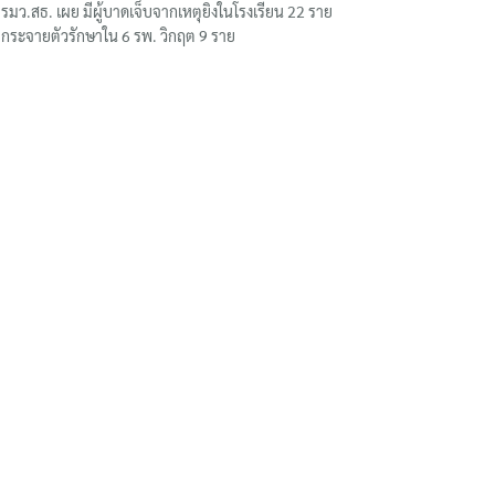
รมว.สธ. เผย มีผู้บาดเจ็บจากเหตุยิงในโรงเรียน 22 ราย
กระจายตัวรักษาใน 6 รพ. วิกฤต 9 ราย