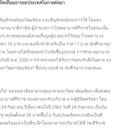
าทัดเทียมอารยะประเทศในกาลต่อมา
ึ่งในสัญลักษณ์ของวันมหิดล และสัญลักษณ์ของการให้ โดยธง
.นพ.กษาณ จาติกวนิช ผู้อำนวยการโรงพยาบาลศิริราชในขณะนั้น
ห้ประชาชนทุกคนมีส่วนเกื้อกูลผู้ป่วยยากไร้ของ โรงพยาบาล
า 10 บาท และธงเล็กทำด้วยริบบิ้น ราคา 1 บาท นักศึกษาทุก
น่าย โดยรายได้ทั้งหมดนำไปจัดซื้ออุปกรณ์ การรักษาพยาบาล
่งในปี พ.ศ. 2520 การจำหน่ายธงได้รับการตอบรับดีเกินคาด ธง
ามหาวิทยาลัยมหิดล” ซึ่งประกอบด้วย นักศึกษาจากทุกคณะ
รงใจ” ของเหล่าจิตอาสากลุ่มอาสามหาวิทยาลัยมหิดล เพื่อส่งต่อ
พยาบาลศิริราช ก่อนนำออกรับบริจาค จากผู้มีจิตศรัทธา โดย
4 กันยายน ปีนั้นๆ เช่นในปี 2562 วันที่ 24 กันยายน เป็นวัน
ริจาคเงินตั้งแต่ 20 บาทขึ้นไป รับธงวันมหิดลแบบผืนเป็นที่
ิดลพร้อมเสาเป็นที่ระลึกโดยสามารถบริจาคได้ที่ รพ.ศิริราช