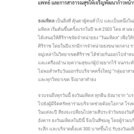
แพทย์ และการสาธารณสุขให้เจริญพัฒนาก้าวหน้
ธงมหิดล
เป็นสิ่งที่ คุ้นตาผู้คนทั่วไป และเป็นหน
มหิดล เริ่มต้นขึ้นครั้งแรกในปี พ.ศ.2503 โดย ศ
ได้เสนอให้ศิริราชจัดจำหน่ายธง “วันมหิดล” เพื่อใ
ศิริราช โดยในปีแรกมีการจำหน่ายธงขนาดกลาง ราค
หมู่เหล่าในวิทยาเขตศิริราช ได้ช่วยกันออกไปจำห
และเครื่องอำนวยความสุขแก่ผู้ป่วยยากไร้ จนกระทั
ไม่พอสำหรับวันออกรับบริจาคครั้งใหญ่ “กลุ่มอาส
และทุกวิทยาเขต จึงอาสาทำธง
จวบจนถึงทุกวันนี้ ธงวันมหิดล ทุกผืน ยังมาจาก “แ
ไปยังผู้มีจิตศรัทธาร่วมบริจาคช่วยด้อยโอกาส โรง
ในแต่ละปี สีธงจะเปลี่ยนไปตามสีประจำวันของวันที่ 2
อังคาร ธงวันมหิดลในปีนี้ จึงเป็นสีชมพู โดยผู้ร่วมบ
ระลึก และบริจาคตั้งแต่ 300 บาทขึ้นไป รับธงวันมห