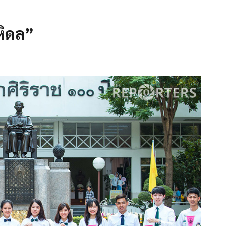
หิดล”