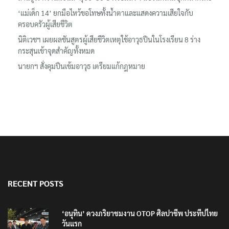
‘แม่เด็ก 14’ ยกมือไหว้ขอโทษทั้งน้ำตาและแสดงความเสียใจกับ
ครอบครัวผู้เสียชีวิต
นิติเวชฯ เผยผลชันสูตรผู้เสียชีวิตเหตุใช้อาวุธปืนในโรงเรียน 8 ร่าง
กระสุนเข้าจุดสำคัญทั้งหมด
นายกฯ สั่งคุมปืนเข้มอาวุธ เตรียมแก้กฎหมาย
RECENT POSTS
‘อนุทิน’ ควงภริยาชมงาน OTOP ศิลปาชีพ ประทีปไทย
วันแรก