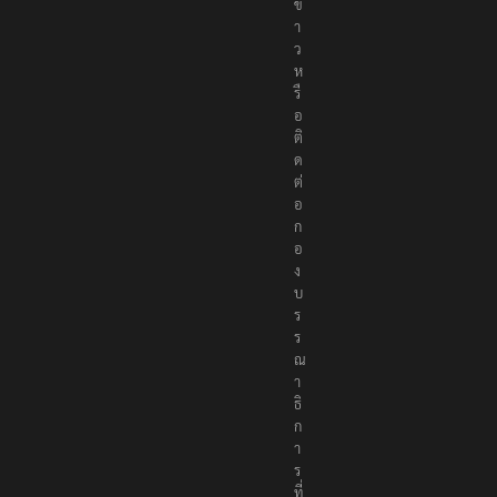
ข่
า
ว
ห
รื
อ
ติ
ด
ต่
อ
ก
อ
ง
บ
ร
ร
ณ
า
ธิ
ก
า
ร
ที่