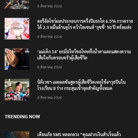
8 สิงหาคม 2026
ลอรีอัลโชว์ผลประกอบการครึ่งปีแรกโต 6.5% กวาดราย
ได้ 2.3 หมื่นล้านยูโร คว้าไลเซนส์ ‘กุชชี่’ 50 ปี พร้อมส่ง
4 แบรนด์ใหม่บุกตลาดไทย
8 สิงหาคม 2026
‘แม่เด็ก 14’ ยกมือไหว้ขอโทษทั้งน้ำตาและแสดงความ
เสียใจกับครอบครัวผู้เสียชีวิต
8 สิงหาคม 2026
นิติเวชฯ เผยผลชันสูตรผู้เสียชีวิตเหตุใช้อาวุธปืนใน
โรงเรียน 8 ร่าง กระสุนเข้าจุดสำคัญทั้งหมด
8 สิงหาคม 2026
TRENDING NOW
เตือนภัย SMS หลอกลวง “คุณฝากเงินสำเร็จแล้ว