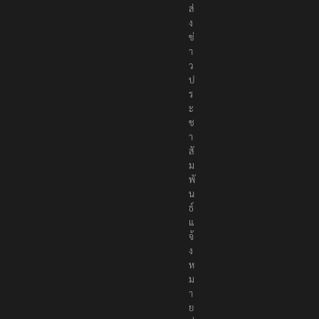
ส่
ง
ข่
า
ว
ป
ร
ะ
ช
า
สั
ม
พั
น
ธ์
แ
จ้
ง
ห
ม
า
ย