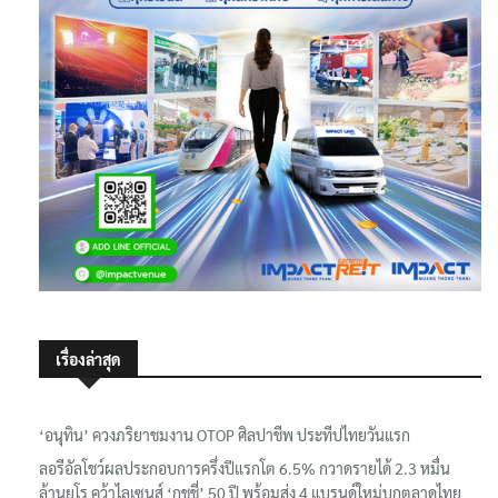
เรื่องล่าสุด
‘อนุทิน’ ควงภริยาชมงาน OTOP ศิลปาชีพ ประทีปไทยวันแรก
ลอรีอัลโชว์ผลประกอบการครึ่งปีแรกโต 6.5% กวาดรายได้ 2.3 หมื่น
ล้านยูโร คว้าไลเซนส์ ‘กุชชี่’ 50 ปี พร้อมส่ง 4 แบรนด์ใหม่บุกตลาดไทย