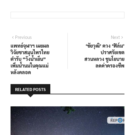
แนะแนว
Previous
Next
Previous
Next
post:
post:
แพทย์จุฬาฯ เผยผล
‘ชัยวุฒิ’ ควง ‘ฟิล์ม’
เรื่อง
วิจัยชาสมุนไพรไทย
ปราศรัยเขต
ตำรับ “วังน้ำเย็น”
สวนหลวง ชูนโยบาย
เพิ่มน้ำนมในคุณแม่
ลดค่าครองชีพ
หลังคลอด
RELATED POSTS