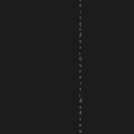
ย่
า
ง
ถู
ก
ต้
อ
ง
เ
ป็
น
ก
ล
า
ง
เ
พื่
อ
สั
ง
ค
ม