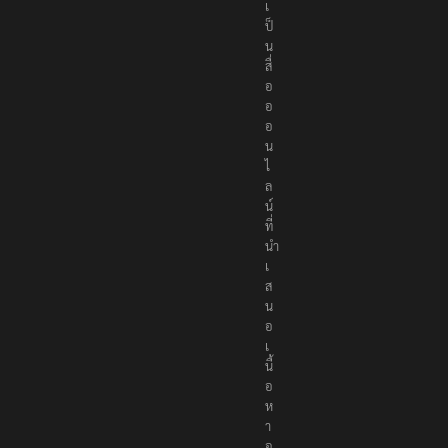
เ
ป็
น
สื่
อ
อ
อ
น
ไ
ล
น์
ที่
นำ
เ
ส
น
อ
เ
นื้
อ
ห
า
อ