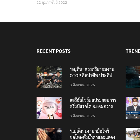
22 กุมภาพันธ์ 2022
RECENT POSTS
TREN
‘อนุทิน’ ควงภริยาชมงาน
OTOP ศิลปาชีพ ประทีป
ไทยวันแรก
8 สิงหาคม 2026
ลอรีอัลโชว์ผลประกอบการ
ครึ่งปีแรกโต 6.5% กวาด
รายได้ 2.3 หมื่นล้านยูโร
8 สิงหาคม 2026
คว้าไลเซนส์ ‘กุชชี่’ 50 ปี
พร้อมส่ง 4 แบรนด์ใหม่บุก
‘แม่เด็ก 14’ ยกมือไหว้
ตลาดไทย
ขอโทษทั้งน้ำตาและแสดง