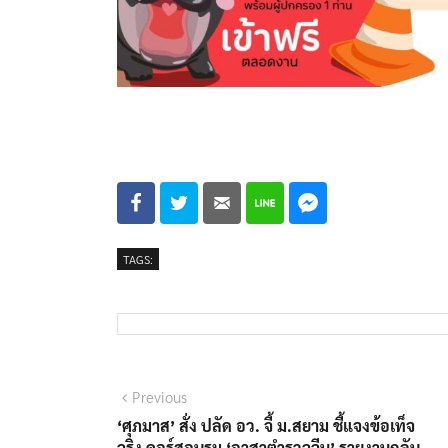
TAGS:
แนะแนว
Previous
Previous
post:
‘ศุภมาส’ สั่ง ปลัด อว. จี้ ม.สยาม ชี้แจงข้อเท็จ
เรื่อง
จริง คอร์สอบรม ‘อาสาตำรวจจีน’ รายงานกลับ