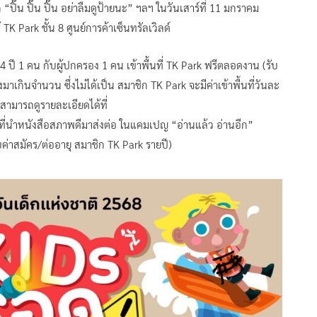
๊น ปิ๊น ปิ๊น อย่าลืมดูป้ายนะ” ฯลฯ ในวันเสาร์ที่ 11 มกราคม
TK Park ชั้น 8 ศูนย์การค้าเซ็นทรัลเวิลด์
14 ปี 1 คน กับผู้ปกครอง 1 คน เข้าพื้นที่ TK Park ฟรีตลอดงาน (รับ
าเกินจำนวน ซึ่งไม่ได้เป็น สมาชิก TK Park จะมีค่าเข้าพื้นที่วันละ
ามารถดูรายละเอียดได้ที่
้ที่นำหนังสือสภาพดีมาส่งต่อ ในแคมเปญ “อ่านแล้ว อ่านอีก”
ค่าสมัคร/ต่ออายุ สมาชิก TK Park รายปี)