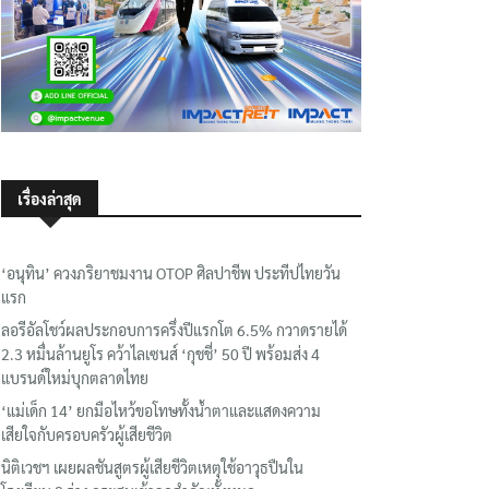
เรื่องล่าสุด
‘อนุทิน’ ควงภริยาชมงาน OTOP ศิลปาชีพ ประทีปไทยวัน
แรก
ลอรีอัลโชว์ผลประกอบการครึ่งปีแรกโต 6.5% กวาดรายได้
2.3 หมื่นล้านยูโร คว้าไลเซนส์ ‘กุชชี่’ 50 ปี พร้อมส่ง 4
แบรนด์ใหม่บุกตลาดไทย
‘แม่เด็ก 14’ ยกมือไหว้ขอโทษทั้งน้ำตาและแสดงความ
เสียใจกับครอบครัวผู้เสียชีวิต
นิติเวชฯ เผยผลชันสูตรผู้เสียชีวิตเหตุใช้อาวุธปืนใน