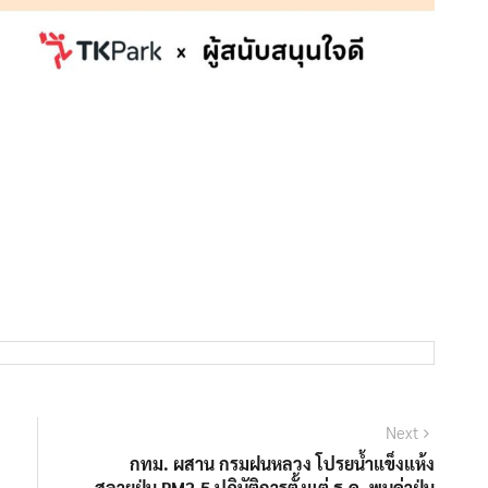
Next
Next
post:
กทม. ผสาน กรมฝนหลวง โปรยน้ำแข็งแห้ง
สลายฝุ่น PM2.5 ปฏิบัติการตั้งแต่ ธ.ค. พบค่าฝุ่น